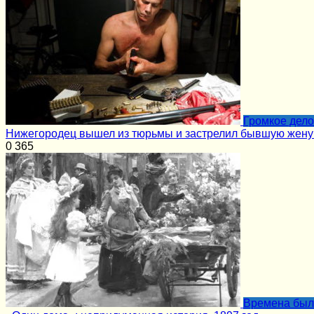
Громкое дело
Нижегородец вышел из тюрьмы и застрелил бывшую жену
0
365
Времена бы