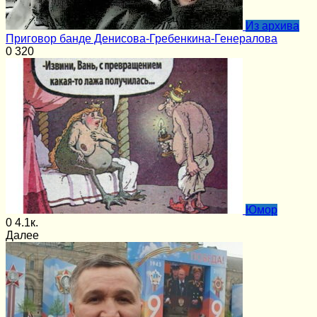
Из архива
Приговор банде Денисова-Гребенкина-Генералова
0
320
Юмор
0
4.1к.
Далее