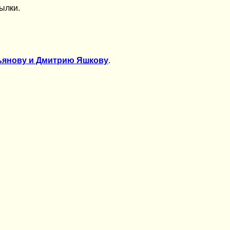
ылки.
ьянову и Дмитрию Яшкову
.