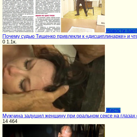
Новости пар
Почему судью Тищенко привлекли к «дисциплинарке» и чт
0
1.1к.
Жесть
Мужчина задушил женщину при оральном сексе на глазах 
14
464