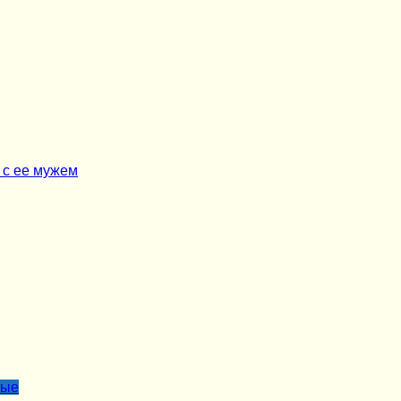
 с ее мужем
лые