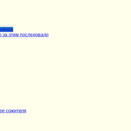
тнёров
о за этим последовало
ее сожителя