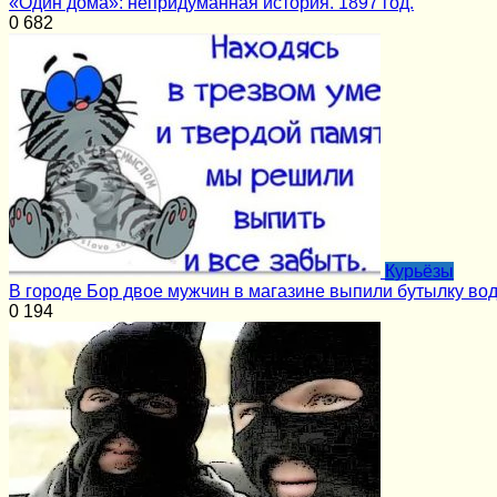
«Один дома»: непридуманная история. 1897 год.
0
682
Курьёзы
В городе Бор двое мужчин в магазине выпили бутылку вод
0
194