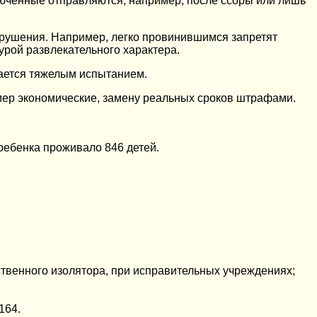
ключенные отправляются, например, после ссоры или лишь
рушения. Например, легко провинившимся запретят
урой развлекательного характера.
тается тяжелым испытанием.
мер экономические, замену реальных сроков штрафами.
ребенка проживало 846 детей.
ственного изолятора, при исправительных учреждениях;
164.