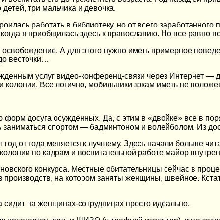
 детей, три мальчика и девочка.
оилась работать в библиотеку, но от всего заработанного 
 когда я приобщилась здесь к православию. Но все равно вс
 освобождение. А для этого нужно иметь примерное поведени
 до весточки…
жденным услуг видео-конференц-связи через Интернет — де
и колонии. Все логично, мобильники зэкам иметь не полож
рм досуга осужденных. Да, с этим в «двойке» все в поря
 заниматься спортом — бадминтоном и волейболом. Из дос
нт год от года меняется к лучшему. Здесь начали больше чи
колонии по кадрам и воспитательной работе майор внутре
новского конкурса. Местные обитательницы сейчас в проце
из производств, на котором заняты женщины, швейное. Кст
а сидит на женщинах-сотрудницах просто идеально.