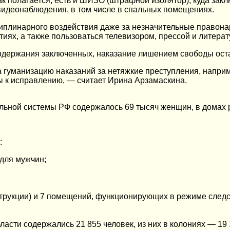
ак полагается, есть и ШИЗО (штрафной изолятор), куда за
видеонаблюдения, в том числе в спальных помещениях.
иплинарного воздействия даже за незначительные правона
иях, а также пользоваться телевизором, прессой и литерат
 содержания заключенных, наказание лишением свободы ос
 гуманизацию наказаний за нетяжкие преступления, напри
ы к исправлению, — считает Ирина Арзамаскина.
ельной системы РФ содержалось 69 тысяч женщин, в домах 
:
 для мужчин;
нструкции) и 7 помещений, функционирующих в режиме след
асти содержались 21 855 человек, из них в колониях — 19 