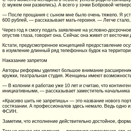
(с мужем они развелись). А всего у зэчки Бобровой четверо
— После прощания с сыном мне было очень тяжело. Я устр
600 рублей, — рассказывает мать-героиня. — Легче стало,
Через год я смогу подать заявление на условно-досрочное
опустив глаза, говорит она. Сейчас она живет от весточки
Кстати, предусмотренное концепцией предоставление осу
в изумление длинный ряд телефонных будок на территори
Наказание запретом
Авторы реформы уделяют большое внимание расширению фо
кружки, театральная студия. Женщины имеют возможность
— В колонии я работаю уже 10 лет и считаю, что континге
инициативными, — рассказывает заместитель начальника 
«Красиво шить не запретишь» — это название нового порт
состязании. А профессионалов здесь немало. Ведь одно 
ФСИН.
Заметим, что исполнение действительно достойное, форм