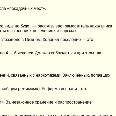
сла «посадочных мест».
 виде не будет, — рассказывает заместитель начальника
ься в колониях-поселениях и тюрьмах.
 Автозаводе в Нижнем. Колония-поселение — это
по 4 — 6 человек. Должен соблюдаться при этом так
лений, связанных с наркотиками. Заключенных, попавших
 с «общим режимом»). Реформа исправит это.
и». За незаконное хранение и распространение
шлось с мальчиком расстаться, отдав его своим родителям