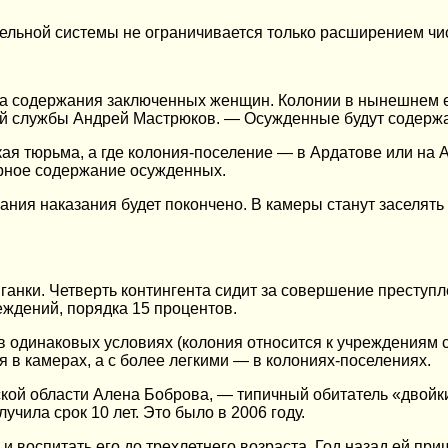
тельной системы не ограничивается только расширением чи
а содержания заключенных женщин. Колонии в нынешнем ее
й службы Андрей Мастрюков. — Осужденные будут содержат
ская тюрьма, а где колония-поселение — в Ардатове или на
рное содержание осужденных.
ния наказания будет покончено. В камеры станут заселять 
ганки. Четверть контингента сидит за совершение преступ
еждений, порядка 15 процентов.
т в одинаковых условиях (колония относится к учреждениям
 в камерах, а с более легкими — в колониях-поселениях.
ской области Алена Боброва, — типичный обитатель «двойк
чила срок 10 лет. Это было в 2006 году.
 воспитать его до трехлетнего возраста. Год назад ей при