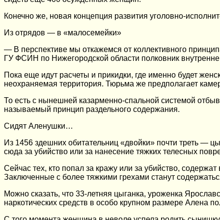
Конечно же, новая концепция развития уголовно-исполни
Из отрядов — в «малосемейки»
— В перспективе мы откажемся от коллективного принцип
ГУ ФСИН по Нижегородской области полковник внутренне
Пока еще идут расчеты и прикидки, где именно будет жен
неохраняемая территория. Тюрьма же предполагает каме
То есть с нынешней казарменно-спальной системой отбыва
называемый принцип раздельного содержания.
Сидят Аленушки…
Из 1456 здешних обитательниц «двойки» почти треть — цы
сюда за убийство или за нанесение тяжких телесных повр
Сейчас тех, кто попал за кражу или за убийство, содержа
Заключенные с более тяжкими грехами станут содержаться
Можно сказать, что 33-летняя цыганка, уроженка Ярослав
наркотических средств в особо крупном размере Алена полу
С того момента женщина в неволе успела родить сынишку и