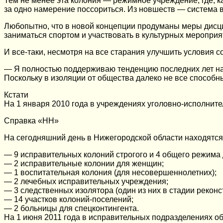
Тем не менее эта колония — режимное учреждение, где, к
за одно намерение поссориться. Из новшеств — система 
Любопытно, что в новой концепции продуманы меры дисц
заниматься спортом и участвовать в культурных мероприят
И все-таки, несмотря на все старания улучшить условия
— Я полностью поддерживаю тенденцию последних лет на
Поскольку в изоляции от общества далеко не все способн
Кстати
На 1 января 2010 года в учреждениях уголовно-исполнит
Справка «НН»
На сегодняшний день в Нижегородской области находятся
— 9 исправительных колоний строгого и 4 общего режима
— 2 исправительные колонии для женщин;
— 1 воспитательная колония (для несовершеннолетних);
— 2 лечебных исправительных учреждения;
— 3 следственных изолятора (один из них в стадии реко
— 14 участков колоний-поселений;
— 2 больницы для спецконтингента.
На 1 июня 2011 года в исправительных подразделениях обл