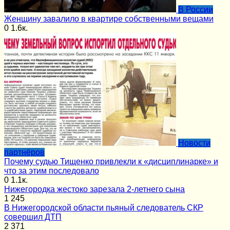
В России
Женщину завалило в квартире собственными вещами
0
1.6к.
Новости
партнёров
Почему судью Тищенко привлекли к «дисциплинарке» и
что за этим последовало
0
1.1к.
Нижегородка жестоко зарезала 2-летнего сына
1
245
В Нижегородской области пьяный следователь СКР
совершил ДТП
2
371