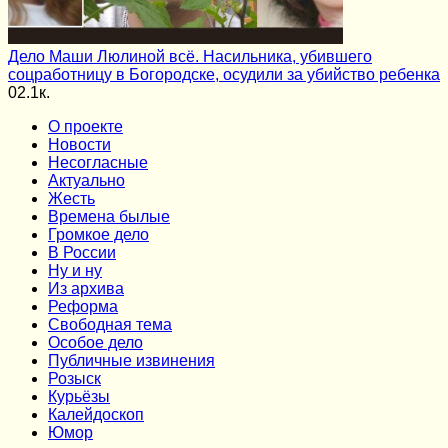
Дело Маши Люлиной всё. Насильника, убившего
соцработницу в Богородске, осудили за убийство ребенка
0
2.1к.
О проекте
Новости
Несогласные
Актуально
Жесть
Времена былые
Громкое дело
В России
Ну и ну
Из архива
Реформа
Cвободная тема
Особое дело
Публичные извинения
Розыск
Курьёзы
Калейдоскоп
Юмор