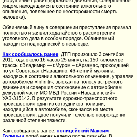
(нарушение правил дорожного движения, совершенное
лицом, находящимся в состоянии алкогольного
опьянения, повлекшее по неосторожности смерть
человека).
Обвиняемый вину в совершении преступления признал
полностью и заявил ходатайство о рассмотрении
уголовного дела в особом порядке. Обвиняемый
находится под подпиской о невыезде.
Как сообщалось ранее
, ДТП произошло 3 сентября
2011 года около 16 часов 25 минут, на 150 километре
трассы г.Владимир — г.Муром – г.Арзамас, проходящей
по ул.Советская г.Навашино, 46-летний мужчина,
находясь в состоянии алкогольного опьянения, управляя
автомобилем «Infiniti», выехал на полосу встречного
движения и совершил столкновение с автомобилем
дежурной части МО МВД России «Навашинский»
УАЗ-315142. В результате дорожно-транспортного
происшествия один из сотрудников полиции,
находящийся в автомобиле, скончался на месте
происшествия, двое получили телесные повреждения
различной степени тяжести.
Как сообщалось ранее,
полицейский Максим
Голицын
погиб через неделю после свадьбы. В