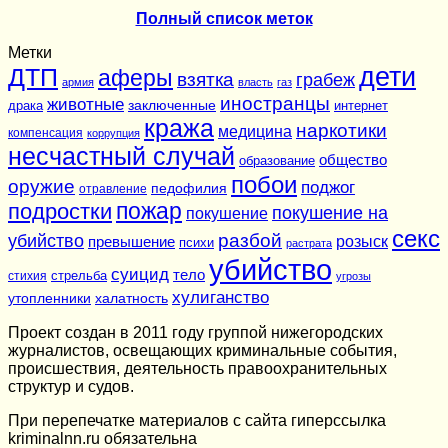
Полный список меток
Метки
дети
ДТП
аферы
взятка
грабеж
армия
власть
газ
иностранцы
животные
заключенные
драка
интернет
кража
наркотики
медицина
компенсация
коррупция
несчастный случай
общество
образование
побои
оружие
поджог
педофилия
отравление
подростки
пожар
покушение на
покушение
секс
разбой
убийство
розыск
превышение
психи
растрата
убийство
суицид
тело
стихия
стрельба
угрозы
хулиганство
утопленники
халатность
Проект создан в 2011 году группой нижегородских
журналистов, освещающих криминальные события,
происшествия, деятельность правоохранительных
структур и судов.
При перепечатке материалов c сайта гиперссылка
kriminalnn.ru обязательна