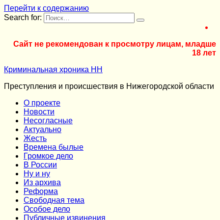
Перейти к содержанию
Search for:
Сайт не рекомендован к просмотру лицам, младше
18 лет
Криминальная хроника НН
Преступления и происшествия в Нижегородской области
О проекте
Новости
Несогласные
Актуально
Жесть
Времена былые
Громкое дело
В России
Ну и ну
Из архива
Реформа
Cвободная тема
Особое дело
Публичные извинения