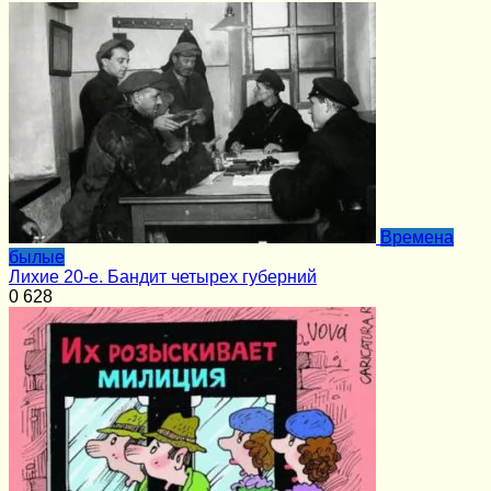
Времена
былые
Лихие 20-е. Бандит четырех губерний
0
628