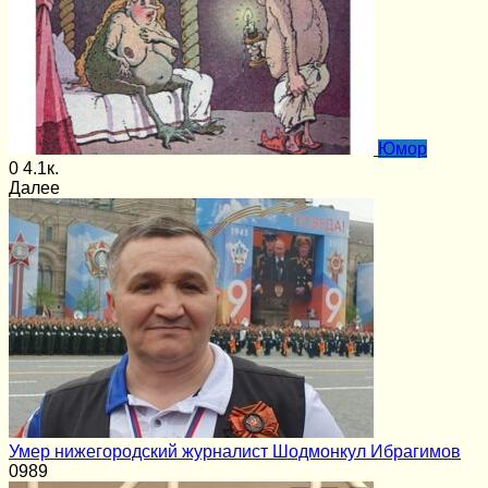
Юмор
0
4.1к.
Далее
Умер нижегородский журналист Шодмонкул Ибрагимов
0
989