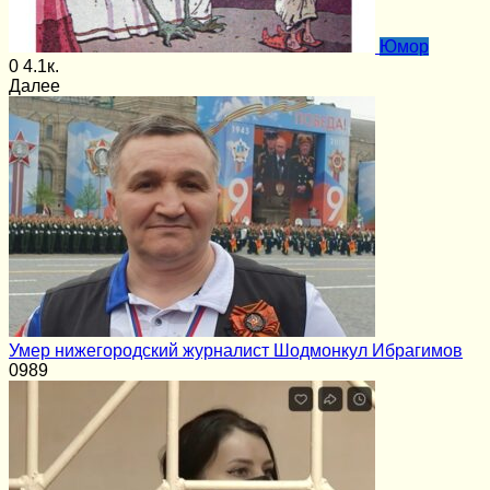
Юмор
0
4.1к.
Далее
Умер нижегородский журналист Шодмонкул Ибрагимов
0
989