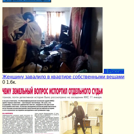
В России
Женщину завалило в квартире собственными вещами
0
1.6к.