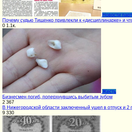
Новости пар
Почему судью Тищенко привлекли к «дисциплинарке» и чт
0
1.1к.
Жесть
Бизнесмен погиб, поперхнувшись выбитым зубом
2
367
В Нижегородской области заключенный ушел в отпуск и 2 
9
330