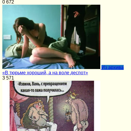
0
672
Из архива
«В тюрьме хороший, а на воле деспот»
3
571