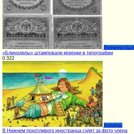
Времена бы
«Блиноделы» штамповали керенки в типографии
0
322
Курьёзы
В Нижнем похотливого иностранца судят за фото члена