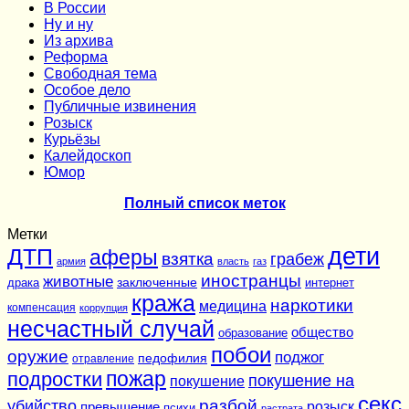
В России
Ну и ну
Из архива
Реформа
Cвободная тема
Особое дело
Публичные извинения
Розыск
Курьёзы
Калейдоскоп
Юмор
Полный список меток
Метки
дети
ДТП
аферы
взятка
грабеж
армия
власть
газ
иностранцы
животные
заключенные
драка
интернет
кража
наркотики
медицина
компенсация
коррупция
несчастный случай
общество
образование
побои
оружие
поджог
педофилия
отравление
подростки
пожар
покушение на
покушение
секс
разбой
убийство
розыск
превышение
психи
растрата