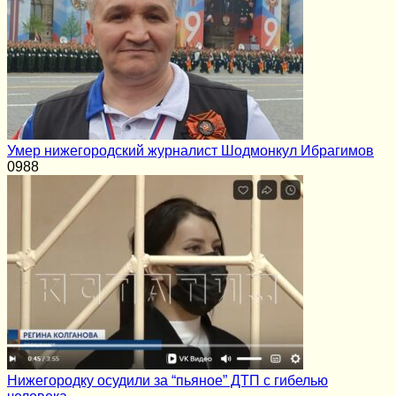
Умер нижегородский журналист Шодмонкул Ибрагимов
0
988
Нижегородку осудили за “пьяное” ДТП с гибелью