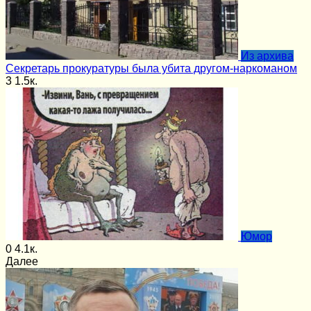
Из архива
Секретарь прокуратуры была убита другом-наркоманом
3
1.5к.
Юмор
0
4.1к.
Далее