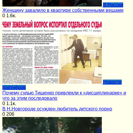
В России
Женщину завалило в квартире собственными вещами
0
1.6к.
Новости
партнёров
Почему судью Тищенко привлекли к «дисциплинарке» и
что за этим последовало
0
1.1к.
В Н.Новгороде осужден любитель детского порно
0
206