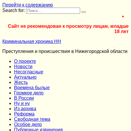
Перейти к содержанию
Search for:
Сайт не рекомендован к просмотру лицам, младше
18 лет
Криминальная хроника НН
Преступления и происшествия в Нижегородской области
О проекте
Новости
Несогласные
Актуально
Жесть
Времена былые
Громкое дело
В России
Ну и ну
Из архива
Реформа
Cвободная тема
Особое дело
Публичные извинения