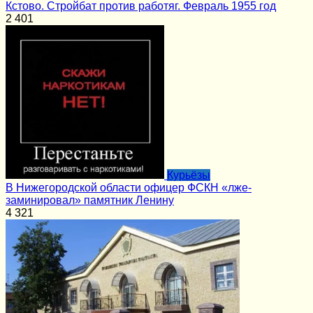
Кстово. Стройбат против работяг. Февраль 1955 год
2
401
Курьёзы
В Нижегородской области офицер ФСКН «лже-
заминировал» памятник Ленину
4
321