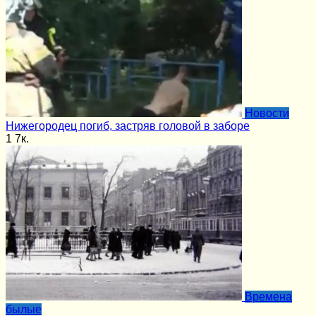
Новости
Нижегородец погиб, застряв головой в заборе
1
7к.
Времена
былые