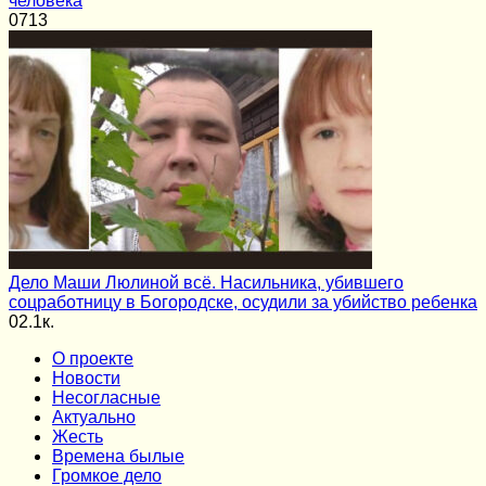
человека
0
713
Дело Маши Люлиной всё. Насильника, убившего
соцработницу в Богородске, осудили за убийство ребенка
0
2.1к.
О проекте
Новости
Несогласные
Актуально
Жесть
Времена былые
Громкое дело