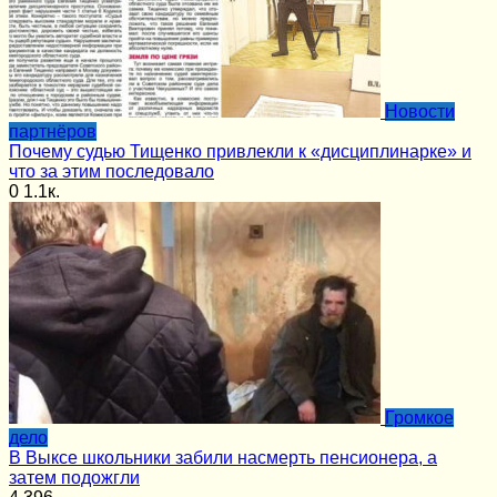
Новости
партнёров
Почему судью Тищенко привлекли к «дисциплинарке» и
что за этим последовало
0
1.1к.
Громкое
дело
В Выксе школьники забили насмерть пенсионера, а
затем подожгли