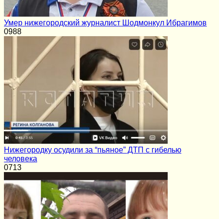
Умер нижегородский журналист Шодмонкул Ибрагимов
0
988
Нижегородку осудили за “пьяное” ДТП с гибелью
человека
0
713