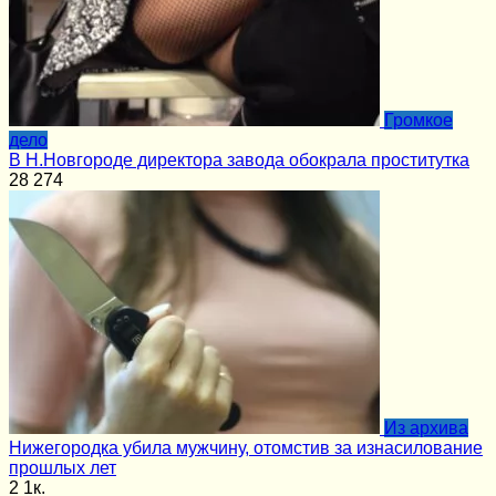
Громкое
дело
В Н.Новгороде директора завода обокрала проститутка
28
274
Из архива
Нижегородка убила мужчину, отомстив за изнасилование
прошлых лет
2
1к.