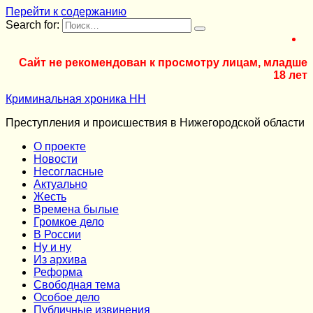
Перейти к содержанию
Search for:
Сайт не рекомендован к просмотру лицам, младше
18 лет
Криминальная хроника НН
Преступления и происшествия в Нижегородской области
О проекте
Новости
Несогласные
Актуально
Жесть
Времена былые
Громкое дело
В России
Ну и ну
Из архива
Реформа
Cвободная тема
Особое дело
Публичные извинения