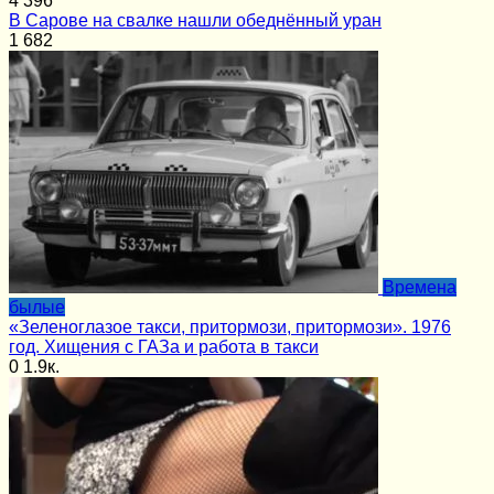
4
396
В Сарове на свалке нашли обеднённый уран
1
682
Времена
былые
«Зеленоглазое такси, притормози, притормози». 1976
год. Хищения с ГАЗа и работа в такси
0
1.9к.