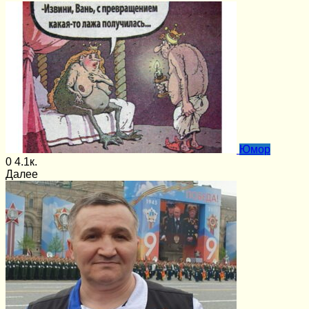
Юмор
0
4.1к.
Далее