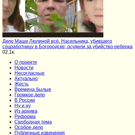
Дело Маши Люлиной всё. Насильника, убившего
соцработницу в Богородске, осудили за убийство ребенка
0
2.1к.
О проекте
Новости
Несогласные
Актуально
Жесть
Времена былые
Громкое дело
В России
Ну и ну
Из архива
Реформа
Cвободная тема
Особое дело
Публичные извинения