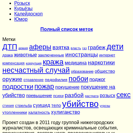
Розыск
Курьёзы
Калейдоскоп
Юмор
Полный список меток
Метки
дети
ДТП
аферы
взятка
грабеж
армия
власть
газ
иностранцы
животные
заключенные
драка
интернет
кража
наркотики
медицина
компенсация
коррупция
несчастный случай
общество
образование
побои
оружие
поджог
педофилия
отравление
подростки
пожар
покушение на
покушение
секс
разбой
убийство
розыск
превышение
психи
растрата
убийство
суицид
тело
стихия
стрельба
угрозы
хулиганство
утопленники
халатность
Проект создан в 2011 году группой нижегородских
журналистов, освещающих криминальные события,