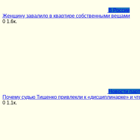
В России
Женщину завалило в квартире собственными вещами
0
1.6к.
Новости пар
Почему судью Тищенко привлекли к «дисциплинарке» и чт
0
1.1к.