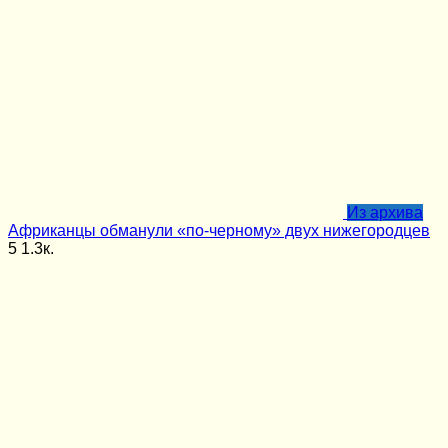
Из архива
Африканцы обманули «по-черному» двух нижегородцев
5
1.3к.