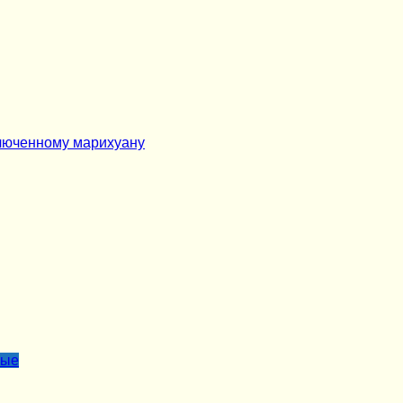
ключенному марихуану
лые