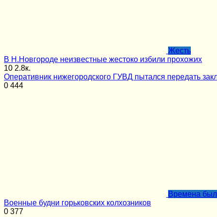
Жесть
В Н.Новгороде неизвестные жестоко избили прохожих
10
2.8к.
Оперативник нижегородского ГУВД пытался передать за
0
444
Времена бы
Военные будни горьковских колхозников
0
377