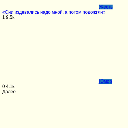
Жесть
«Они издевались надо мной, а потом подожгли»
1
9.5к.
Юмор
0
4.1к.
Далее