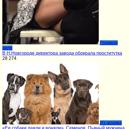
Громкое
дело
В Н.Новгороде директора завода обокрала проститутка
28
274
Из архива
«Ее собаки лаяли и воняли». Семенов. Пьяный мужчина