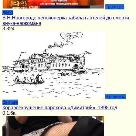
Громкое
дело
В Н.Новгороде пенсионерка забила гантелей до смерти
внука-наркомана
3
324
Времена
былые
Кораблекрушение парохода «Димитрий». 1898 год
0
1.6к.