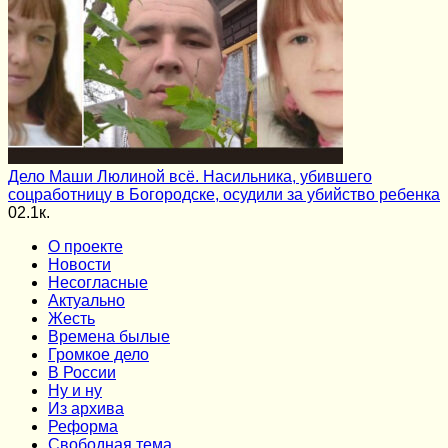
Дело Маши Люлиной всё. Насильника, убившего
соцработницу в Богородске, осудили за убийство ребенка
0
2.1к.
О проекте
Новости
Несогласные
Актуально
Жесть
Времена былые
Громкое дело
В России
Ну и ну
Из архива
Реформа
Cвободная тема