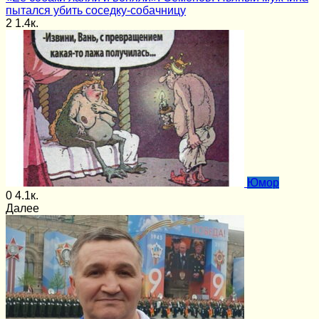
пытался убить соседку-собачницу
2
1.4к.
Юмор
0
4.1к.
Далее