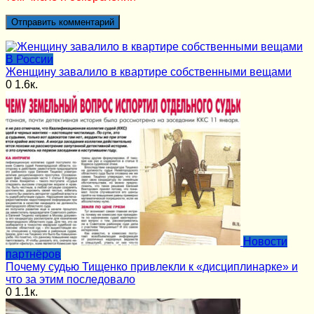
В России
Женщину завалило в квартире собственными вещами
0
1.6к.
Новости
партнёров
Почему судью Тищенко привлекли к «дисциплинарке» и
что за этим последовало
0
1.1к.