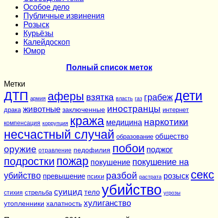
Особое дело
Публичные извинения
Розыск
Курьёзы
Калейдоскоп
Юмор
Полный список меток
Метки
дети
ДТП
аферы
взятка
грабеж
армия
власть
газ
иностранцы
животные
заключенные
драка
интернет
кража
наркотики
медицина
компенсация
коррупция
несчастный случай
общество
образование
побои
оружие
поджог
педофилия
отравление
подростки
пожар
покушение на
покушение
секс
разбой
убийство
розыск
превышение
психи
растрата
убийство
суицид
тело
стихия
стрельба
угрозы
хулиганство
утопленники
халатность