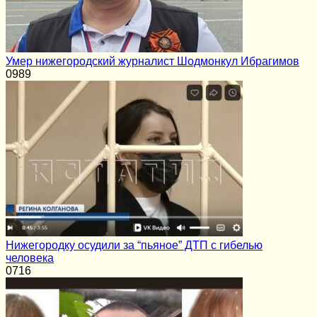
Умер нижегородский журналист Шодмонкул Ибрагимов
0
989
Нижегородку осудили за “пьяное” ДТП с гибелью
человека
0
716