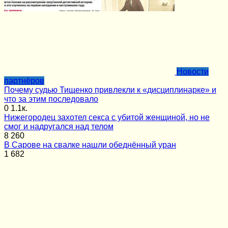
Новости
партнёров
Почему судью Тищенко привлекли к «дисциплинарке» и
что за этим последовало
0
1.1к.
Нижегородец захотел секса с убитой женщиной, но не
смог и надругался над телом
8
260
В Сарове на свалке нашли обеднённый уран
1
682