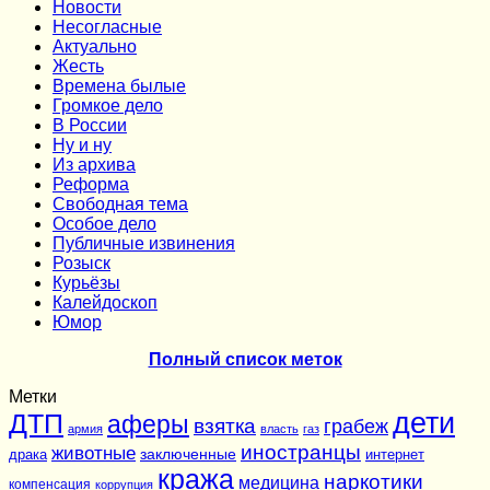
Новости
Несогласные
Актуально
Жесть
Времена былые
Громкое дело
В России
Ну и ну
Из архива
Реформа
Cвободная тема
Особое дело
Публичные извинения
Розыск
Курьёзы
Калейдоскоп
Юмор
Полный список меток
Метки
дети
ДТП
аферы
взятка
грабеж
армия
власть
газ
иностранцы
животные
заключенные
драка
интернет
кража
наркотики
медицина
компенсация
коррупция