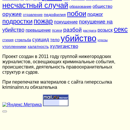
несчастный случай
общество
образование
побои
оружие
поджог
педофилия
отравление
подростки
пожар
покушение на
покушение
секс
разбой
убийство
розыск
превышение
психи
растрата
убийство
суицид
тело
стихия
стрельба
угрозы
хулиганство
утопленники
халатность
Проект создан в 2011 году группой нижегородских
журналистов, освещающих криминальные события,
происшествия, деятельность правоохранительных
структур и судов.
При перепечатке материалов c сайта гиперссылка
kriminalnn.ru обязательна