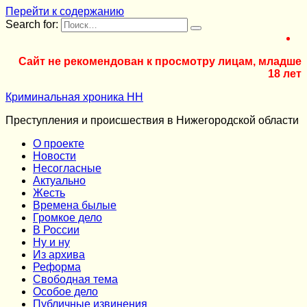
Перейти к содержанию
Search for:
Сайт не рекомендован к просмотру лицам, младше
18 лет
Криминальная хроника НН
Преступления и происшествия в Нижегородской области
О проекте
Новости
Несогласные
Актуально
Жесть
Времена былые
Громкое дело
В России
Ну и ну
Из архива
Реформа
Cвободная тема
Особое дело
Публичные извинения