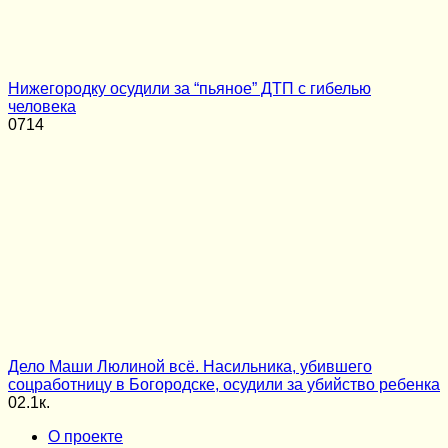
Нижегородку осудили за “пьяное” ДТП с гибелью
человека
0
714
Дело Маши Люлиной всё. Насильника, убившего
соцработницу в Богородске, осудили за убийство ребенка
0
2.1к.
О проекте