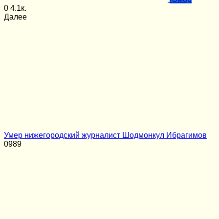
0
4.1к.
Далее
Умер нижегородский журналист Шодмонкул Ибрагимов
0
989