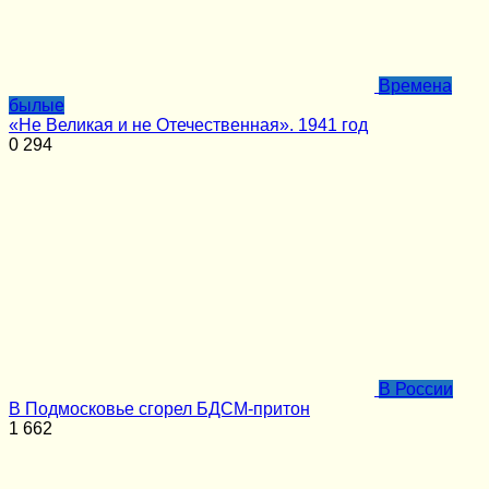
Времена
былые
«Не Великая и не Отечественная». 1941 год
0
294
В России
В Подмосковье сгорел БДСМ-притон
1
662