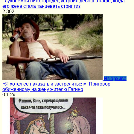
Глухонемой нижегородец устроил дебош в кафе, когда
его жена стала танцевать стриптиз
2
302
Из архива
«Я хотел ее наказать и застрелиться». Приговор
обиженному на жену жителю Гагино
0
1.2к.