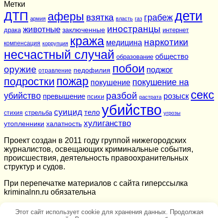
Метки
дети
ДТП
аферы
взятка
грабеж
армия
власть
газ
иностранцы
животные
заключенные
драка
интернет
кража
наркотики
медицина
компенсация
коррупция
несчастный случай
общество
образование
побои
оружие
поджог
педофилия
отравление
подростки
пожар
покушение на
покушение
секс
разбой
убийство
розыск
превышение
психи
растрата
убийство
суицид
тело
стихия
стрельба
угрозы
хулиганство
утопленники
халатность
Проект создан в 2011 году группой нижегородских
журналистов, освещающих криминальные события,
происшествия, деятельность правоохранительных
структур и судов.
При перепечатке материалов c сайта гиперссылка
kriminalnn.ru обязательна
Этот сайт использует cookie для хранения данных. Продолжая