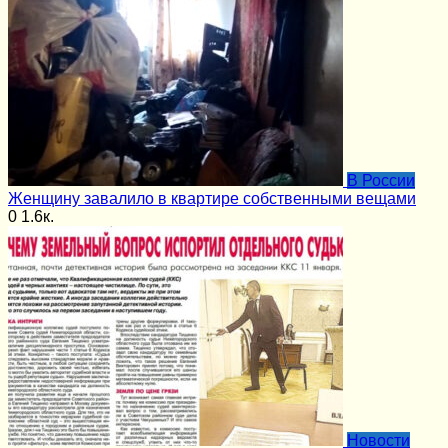
В России
Женщину завалило в квартире собственными вещами
0
1.6к.
Новости