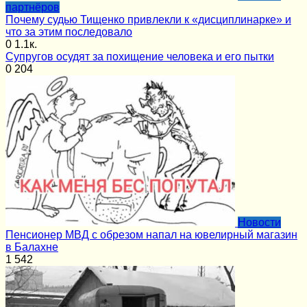
партнёров
Почему судью Тищенко привлекли к «дисциплинарке» и
что за этим последовало
0
1.1к.
Супругов осудят за похищение человека и его пытки
0
204
Новости
Пенсионер МВД с обрезом напал на ювелирный магазин
в Балахне
1
542