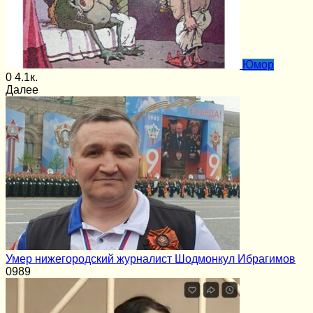
Юмор
0
4.1к.
Далее
Умер нижегородский журналист Шодмонкул Ибрагимов
0
989