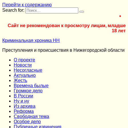
Перейти к содержанию
Search for:
Сайт не рекомендован к просмотру лицам, младше
18 лет
Криминальная хроника НН
Преступления и происшествия в Нижегородской области
О проекте
Новости
Несогласные
Актуально
Жесть
Времена былые
Громкое дело
В России
Ну и ну
Из архива
Реформа
Cвободная тема
Особое дело
Публичные извинения