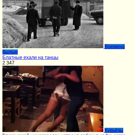
Времена
былые
Блатные ехали на танцы
2
347
Курьёзы