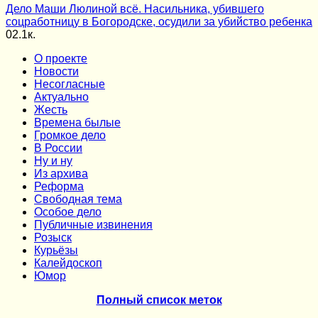
Дело Маши Люлиной всё. Насильника, убившего
соцработницу в Богородске, осудили за убийство ребенка
0
2.1к.
О проекте
Новости
Несогласные
Актуально
Жесть
Времена былые
Громкое дело
В России
Ну и ну
Из архива
Реформа
Cвободная тема
Особое дело
Публичные извинения
Розыск
Курьёзы
Калейдоскоп
Юмор
Полный список меток