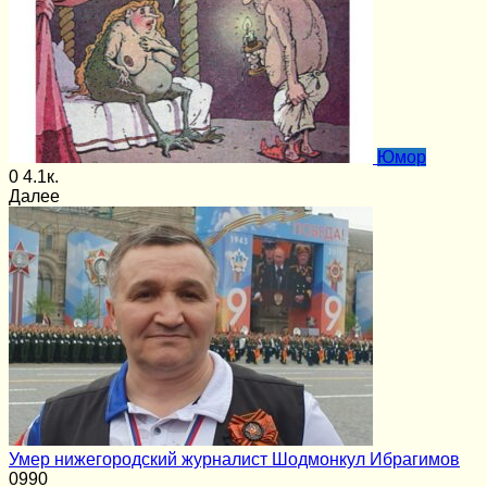
Юмор
0
4.1к.
Далее
Умер нижегородский журналист Шодмонкул Ибрагимов
0
990