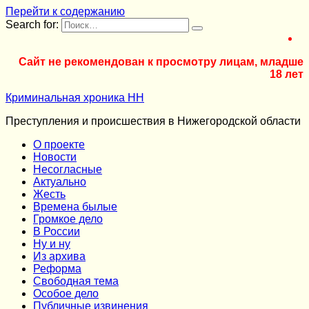
Перейти к содержанию
Search for:
Сайт не рекомендован к просмотру лицам, младше
18 лет
Криминальная хроника НН
Преступления и происшествия в Нижегородской области
О проекте
Новости
Несогласные
Актуально
Жесть
Времена былые
Громкое дело
В России
Ну и ну
Из архива
Реформа
Cвободная тема
Особое дело
Публичные извинения