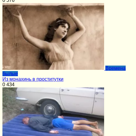
0
576
Времена
былые
Из монахинь в проститутки
0
434