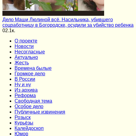
Дело Маши Люлиной всё. Насильника, убившего
соцработницу в Богородске, осудили за убийство ребенка
0
2.1к.
О проекте
Новости
Несогласные
Актуально
Жесть
Времена былые
Громкое дело
В России
Ну и ну
Из архива
Реформа
Cвободная тема
Особое дело
Публичные извинения
Розыск
Курьёзы
Калейдоскоп
Юмор