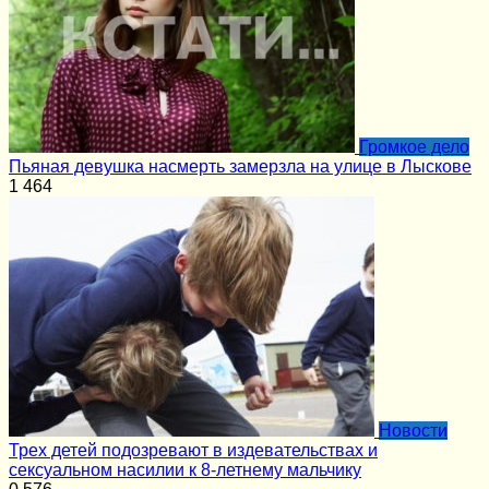
Громкое дело
Пьяная девушка насмерть замерзла на улице в Лыскове
1
464
Новости
Трех детей подозревают в издевательствах и
сексуальном насилии к 8-летнему мальчику