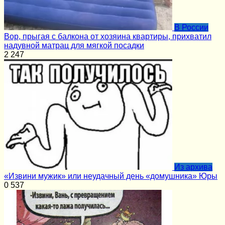
В России
Вор, прыгая с балкона от хозяина квартиры, прихватил
надувной матрац для мягкой посадки
2
247
Из архива
«Извини мужик» или неудачный день «домушника» Юры
0
537