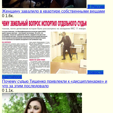
В России
Женщину завалило в квартире собственными вещами
0
1.6к.
Новости
партнёров
Почему судью Тищенко привлекли к «дисциплинарке» и
что за этим последовало
0
1.1к.