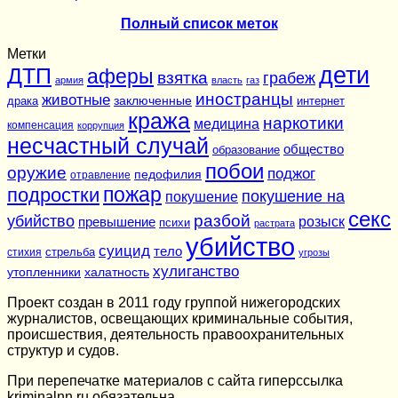
Полный список меток
Метки
дети
ДТП
аферы
взятка
грабеж
армия
власть
газ
иностранцы
животные
заключенные
драка
интернет
кража
наркотики
медицина
компенсация
коррупция
несчастный случай
общество
образование
побои
оружие
поджог
педофилия
отравление
подростки
пожар
покушение на
покушение
секс
разбой
убийство
розыск
превышение
психи
растрата
убийство
суицид
тело
стихия
стрельба
угрозы
хулиганство
утопленники
халатность
Проект создан в 2011 году группой нижегородских
журналистов, освещающих криминальные события,
происшествия, деятельность правоохранительных
структур и судов.
При перепечатке материалов c сайта гиперссылка
kriminalnn.ru обязательна