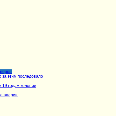
тнёров
о за этим последовало
к 19 годам колонии
те аварии