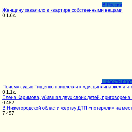
В России
Женщину завалило в квартире собственными вещами
0
1.6к.
Новости пар
Почему судью Тищенко привлекли к «дисциплинарке» и чт
0
1.1к.
Елена Каримова, убившая двух своих детей, приговорена 
0
482
В Нижегородской области жертву ДТП «потеряли» на мес
7
457