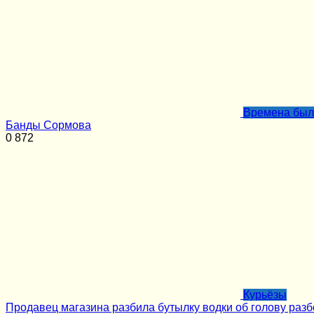
Времена бы
Банды Сормова
0
872
Курьёзы
Продавец магазина разбила бутылку водки об голову раз