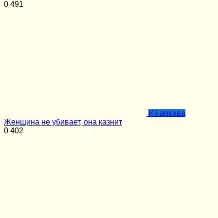
0
491
Из архива
Женщина не убивает, она казнит
0
402