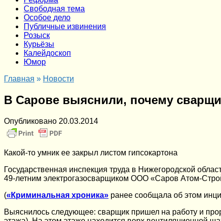
Cвободная тема
Особое дело
Публичные извинения
Розыск
Курьёзы
Калейдоскоп
Юмор
Главная
»
Новости
В Сарове выяснили, почему сварщи
Опубликовано
20.03.2014
Какой-то умник ее закрыл листом гипсокартона
Государственная инспекция труда в Нижегородской облас
49-летним электрогазосварщиком ООО «Саров Атом-Стро
(
«Криминальная хроника»
ранее сообщала об этом инц
Выяснилось следующее: сварщик пришел на работу и прора
этажа). На этом этаже находится верх вентиляционной ша