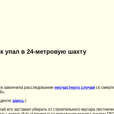
к упал в 24-метровую шахту
ти закончила расследование
несчастного случая
со смерт
й».
иденте
здесь
.)
б его заставил убирать от строительного мусора лестничн
хты, который был прикрыт от попадания мусора листом ГВЛ