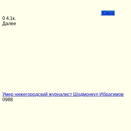
Юмор
0
4.1к.
Далее
Умер нижегородский журналист Шодмонкул Ибрагимов
0
988