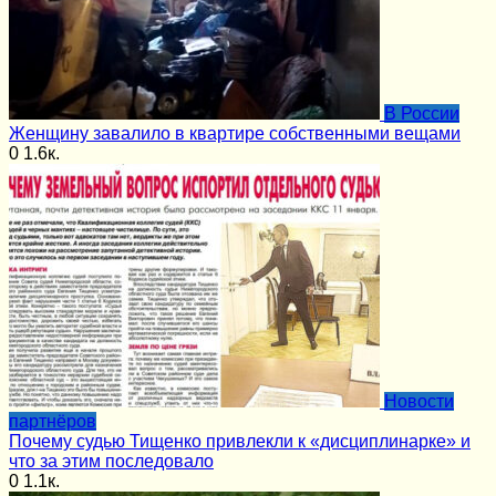
В России
Женщину завалило в квартире собственными вещами
0
1.6к.
Новости
партнёров
Почему судью Тищенко привлекли к «дисциплинарке» и
что за этим последовало
0
1.1к.