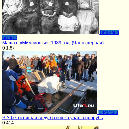
Времена
былые
Маша с «Миллионки». 1989 год. (Часть первая)
0
1.8к.
В России
В Уфе, освящая воду, батюшка упал в прорубь
0
414