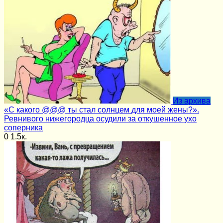
Из архива
«С какого @@@ ты стал солнцем для моей жены?».
Ревнивого нижегородца осудили за откушенное ухо
соперника
0
1.5к.