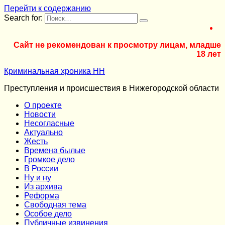
Перейти к содержанию
Search for:
Сайт не рекомендован к просмотру лицам, младше
18 лет
Криминальная хроника НН
Преступления и происшествия в Нижегородской области
О проекте
Новости
Несогласные
Актуально
Жесть
Времена былые
Громкое дело
В России
Ну и ну
Из архива
Реформа
Cвободная тема
Особое дело
Публичные извинения