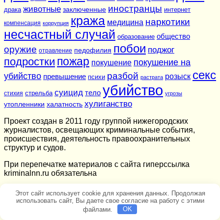
иностранцы
животные
заключенные
драка
интернет
кража
наркотики
медицина
компенсация
коррупция
несчастный случай
общество
образование
побои
оружие
поджог
педофилия
отравление
подростки
пожар
покушение на
покушение
секс
разбой
убийство
розыск
превышение
психи
растрата
убийство
суицид
тело
стихия
стрельба
угрозы
хулиганство
утопленники
халатность
Проект создан в 2011 году группой нижегородских
журналистов, освещающих криминальные события,
происшествия, деятельность правоохранительных
структур и судов.
При перепечатке материалов c сайта гиперссылка
kriminalnn.ru обязательна
Этот сайт использует cookie для хранения данных. Продолжая
использовать сайт, Вы даете свое согласие на работу с этими
файлами.
OK