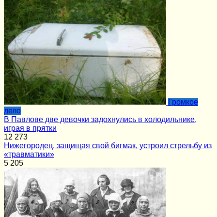
Громкое
дело
В Павлове две девочки задохнулись в холодильнике,
играя в прятки
12
273
Нижегородец, защищая свой бигмак, устроил стрельбу из
«травматики»
5
205