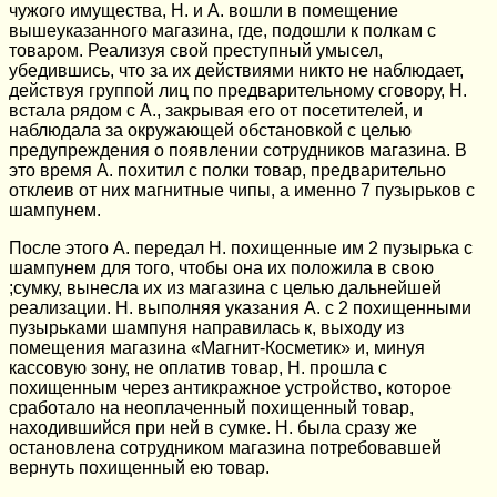
чужого имущества, Н. и А. вошли в помещение
вышеуказанного магазина, где, подошли к полкам с
товаром. Реализуя свой преступный умысел,
убедившись, что за их действиями никто не наблюдает,
действуя группой лиц по предварительному сговору, Н.
встала рядом с А., закрывая его от посетителей, и
наблюдала за окружающей обстановкой с целью
предупреждения о появлении сотрудников магазина. В
это время А. похитил с полки товар, предварительно
отклеив от них магнитные чипы, а именно 7 пузырьков с
шампунем.
После этого А. передал Н. похищенные им 2 пузырька с
шампунем для того, чтобы она их положила в свою
;сумку, вынесла их из магазина с целью дальнейшей
реализации. Н. выполняя указания А. с 2 похищенными
пузырьками шампуня направилась к, выходу из
помещения магазина «Магнит-Косметик» и, минуя
кассовую зону, не оплатив товар, Н. прошла с
похищенным через антикражное устройство, которое
сработало на неоплаченный похищенный товар,
находившийся при ней в сумке. Н. была сразу же
остановлена сотрудником магазина потребовавшей
вернуть похищенный ею товар.