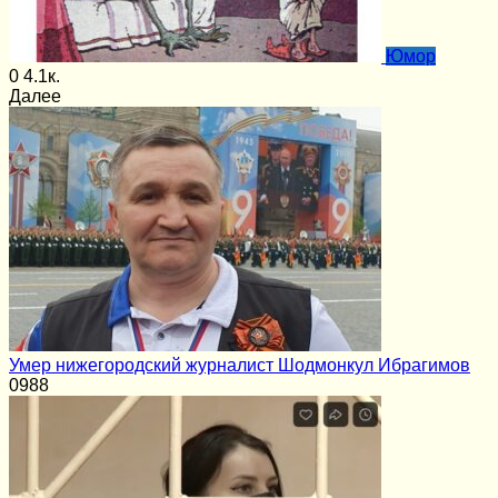
Юмор
0
4.1к.
Далее
Умер нижегородский журналист Шодмонкул Ибрагимов
0
988