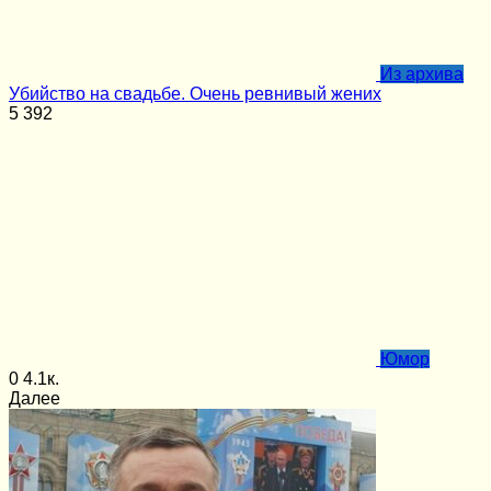
Из архива
Убийство на свадьбе. Очень ревнивый жених
5
392
Юмор
0
4.1к.
Далее