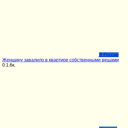
В России
Женщину завалило в квартире собственными вещами
0
1.6к.