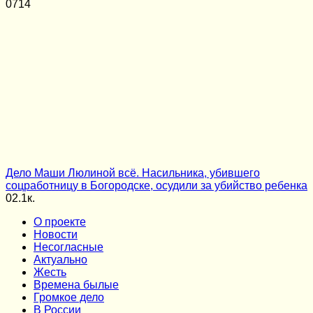
0
714
Дело Маши Люлиной всё. Насильника, убившего
соцработницу в Богородске, осудили за убийство ребенка
0
2.1к.
О проекте
Новости
Несогласные
Актуально
Жесть
Времена былые
Громкое дело
В России