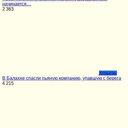
начинается…
2
363
Курьёзы
В Балахне спасли пьяную компанию, упавшую с берега
4
215