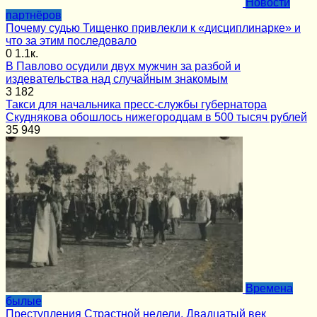
Новости
партнёров
Почему судью Тищенко привлекли к «дисциплинарке» и
что за этим последовало
0
1.1к.
В Павлово осудили двух мужчин за разбой и
издевательства над случайным знакомым
3
182
Такси для начальника пресс-службы губернатора
Скуднякова обошлось нижегородцам в 500 тысяч рублей
35
949
Времена
былые
Преступления Страстной недели. Двадцатый век