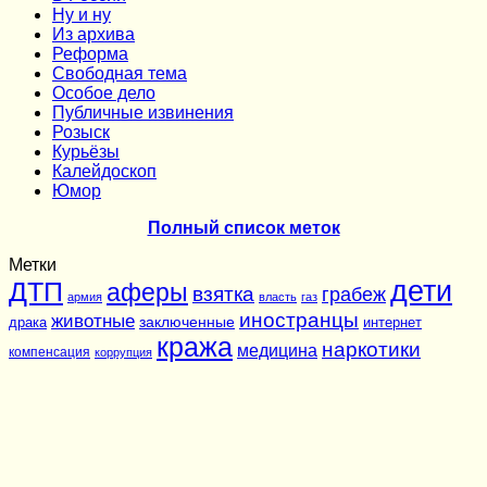
Ну и ну
Из архива
Реформа
Cвободная тема
Особое дело
Публичные извинения
Розыск
Курьёзы
Калейдоскоп
Юмор
Полный список меток
Метки
дети
ДТП
аферы
взятка
грабеж
армия
власть
газ
иностранцы
животные
заключенные
драка
интернет
кража
наркотики
медицина
компенсация
коррупция