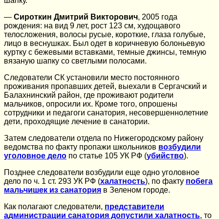
шапку.
—
Сироткин Дмитрий Викторович
, 2005 года
рождения: на вид 9 лет, рост 123 см, худощавого
телосложения, волосы русые, короткие, глаза голубые,
лицо в веснушках. Был одет в коричневую болоньевую
куртку с бежевыми вставками, темные джинсы, темную
вязаную шапку со светлыми полосами.
Следователи СК установили место постоянного
проживания пропавших детей, выехали в Сергачский и
Балахнинский район, где проживают родители
мальчиков, опросили их. Кроме того, опрошены
сотрудники и педагоги санатория, несовершеннолетние
дети, проходящие лечение в санатории.
Затем следователи отдела по Нижегородскому району
ведомства по факту пропажи школьников
возбудили
уголовное дело
по статье 105 УК РФ (
убийство
).
Позднее следователи возбудили еще одно уголовное
дело по ч. 1 ст. 293 УК РФ (
халатность
), по факту
побега
мальчишек из санатория
в Зеленом городе.
Как полагают следователи,
представители
администрации санатория допустили халатность
, то