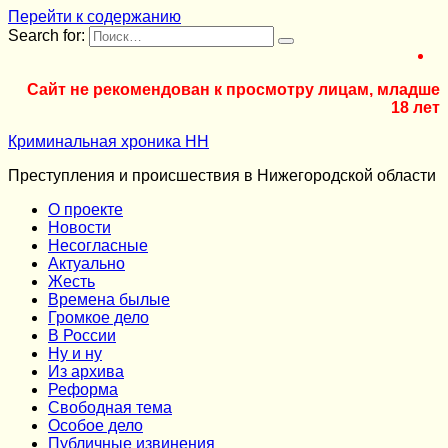
Перейти к содержанию
Search for:
Сайт не рекомендован к просмотру лицам, младше
18 лет
Криминальная хроника НН
Преступления и происшествия в Нижегородской области
О проекте
Новости
Несогласные
Актуально
Жесть
Времена былые
Громкое дело
В России
Ну и ну
Из архива
Реформа
Cвободная тема
Особое дело
Публичные извинения