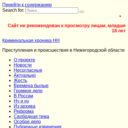
Перейти к содержанию
Search for:
Сайт не рекомендован к просмотру лицам, младше
18 лет
Криминальная хроника НН
Преступления и происшествия в Нижегородской области
О проекте
Новости
Несогласные
Актуально
Жесть
Времена былые
Громкое дело
В России
Ну и ну
Из архива
Реформа
Cвободная тема
Особое дело
Публичные извинения