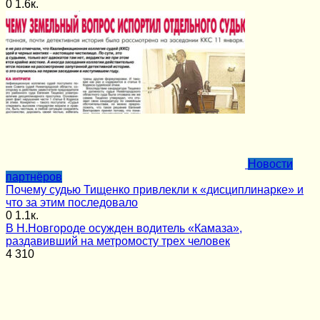
0
1.6к.
Новости
партнёров
Почему судью Тищенко привлекли к «дисциплинарке» и
что за этим последовало
0
1.1к.
В Н.Новгороде осужден водитель «Камаза»,
раздавивший на метромосту трех человек
4
310