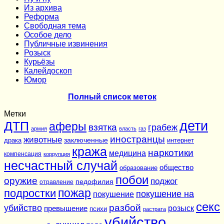
Из архива
Реформа
Cвободная тема
Особое дело
Публичные извинения
Розыск
Курьёзы
Калейдоскоп
Юмор
Полный список меток
Метки
дети
ДТП
аферы
взятка
грабеж
армия
власть
газ
иностранцы
животные
заключенные
драка
интернет
кража
наркотики
медицина
компенсация
коррупция
несчастный случай
общество
образование
побои
оружие
поджог
педофилия
отравление
подростки
пожар
покушение на
покушение
секс
разбой
убийство
розыск
превышение
психи
растрата
убийство