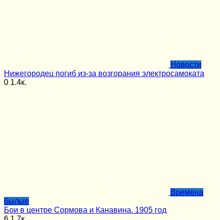
Новости
Нижегородец погиб из-за возгорания электросамоката
0
1.4к.
Времена
былые
Бои в центре Сормова и Канавина. 1905 год
6
1.7к.