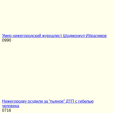
Умер нижегородский журналист Шодмонкул Ибрагимов
0
990
Нижегородку осудили за “пьяное” ДТП с гибелью
человека
0
716