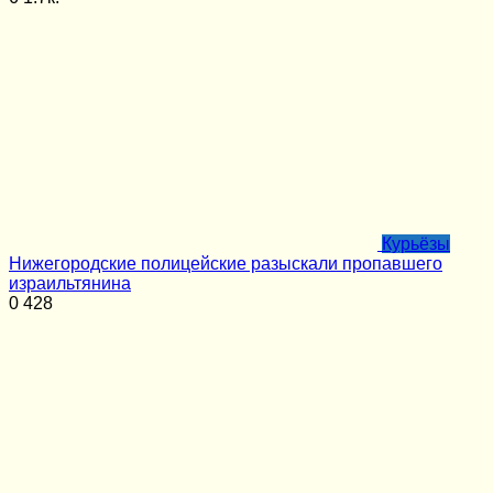
Курьёзы
Нижегородские полицейские разыскали пропавшего
израильтянина
0
428