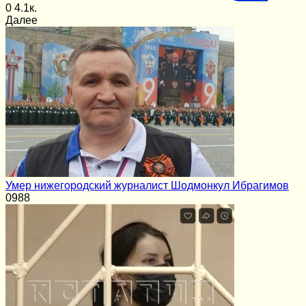
0
4.1к.
Далее
Умер нижегородский журналист Шодмонкул Ибрагимов
0
988