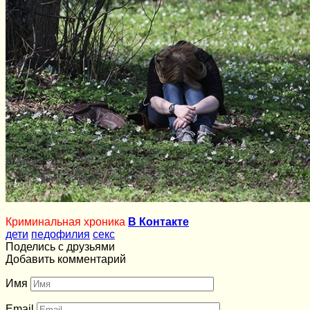
Криминальная хроника
В Контакте
дети
педофилия
секс
Поделись с друзьями
Добавить комментарий
Имя
Email