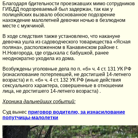
Благодаря бдительности проезжавших мимо сотрудников
ГИБДД подозреваемый был задержан, так как у
полицейских вызвало обоснованное подозрение
нахождение малолетней девочки ночью в безлюдном
месте с мужчиной.
В ходе следствия также установлено, что накануне
девочка ушла из садоводческого товарищества «Ясная
поляна», расположенном в Канавинском районе г.
Н.Новгорода, где отдыхала с бабушкой, ранее
неоднократно уходила из дома.
Возбуждены уголовные дела по п. «б» ч. 4 ст. 131 УК РФ
(изнасилование потерпевшей, не достигшей 14-летнего
возраста) и п. «б» ч. 4 ст. 132 УК РФ (иные действия
сексуального характера, совершенные в отношении
лица, не достигшего 14-летнего возраста) .
Хроника дальнейших событий:
Суд вынес
приговор водителю, за изнасилование
попутчицы-малолетки