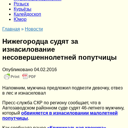
Розыск
Курьёзы
Калейдоскоп
Юмор
Главная
»
Новости
Нижегородца судят за
изнасилование
несовершеннолетней попутчицы
Опубликовано
04.02.2016
Напомним, мужчина предложил подвезти девочку, отвез
в лес и изнасиловал
Пресс-служба СКР по региону сообщает, что в
Автозаводском районном суде судят 46-летнего мужчину,
который
обвиняется в изнасиловании малолетней
попутчицы
.
Как сообщала ранее
«Криминальная хроника»
,