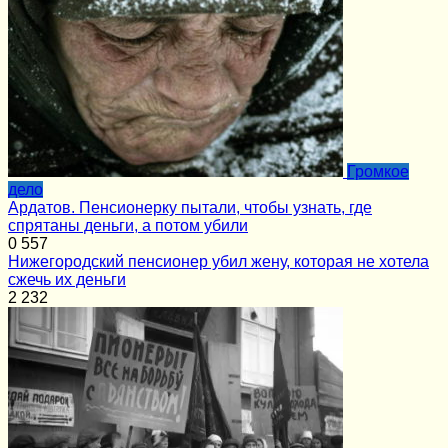
Громкое
дело
Ардатов. Пенсионерку пытали, чтобы узнать, где
спрятаны деньги, а потом убили
0
557
Нижегородский пенсионер убил жену, которая не хотела
сжечь их деньги
2
232