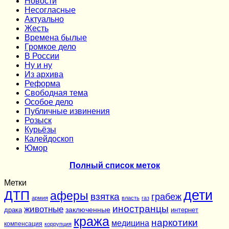
Новости
Несогласные
Актуально
Жесть
Времена былые
Громкое дело
В России
Ну и ну
Из архива
Реформа
Cвободная тема
Особое дело
Публичные извинения
Розыск
Курьёзы
Калейдоскоп
Юмор
Полный список меток
Метки
дети
ДТП
аферы
взятка
грабеж
армия
власть
газ
иностранцы
животные
заключенные
драка
интернет
кража
наркотики
медицина
компенсация
коррупция