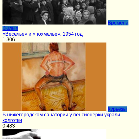
Времена
былые
«Веселье» и «похмелье». 1954 год
1
306
Курьёзы
В нижегородском санатории у пенсионерки украли
колготки
0
483