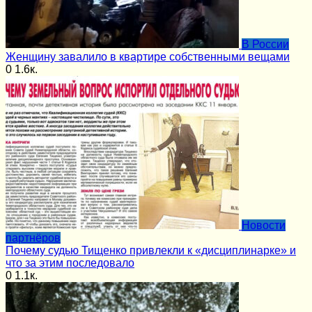
В России
Женщину завалило в квартире собственными вещами
0
1.6к.
Новости
партнёров
Почему судью Тищенко привлекли к «дисциплинарке» и
что за этим последовало
0
1.1к.