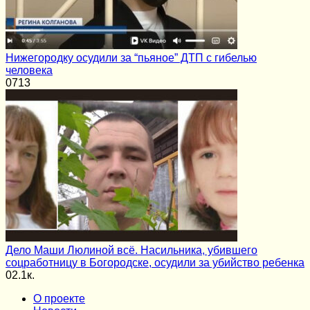
Нижегородку осудили за “пьяное” ДТП с гибелью
человека
0
713
Дело Маши Люлиной всё. Насильника, убившего
соцработницу в Богородске, осудили за убийство ребенка
0
2.1к.
О проекте