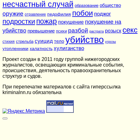
несчастный случай
общество
образование
побои
оружие
поджог
педофилия
отравление
подростки
пожар
покушение на
покушение
секс
разбой
убийство
розыск
превышение
психи
растрата
убийство
суицид
тело
стихия
стрельба
угрозы
хулиганство
утопленники
халатность
Проект создан в 2011 году группой нижегородских
журналистов, освещающих криминальные события,
происшествия, деятельность правоохранительных
структур и судов.
При перепечатке материалов c сайта гиперссылка
kriminalnn.ru обязательна