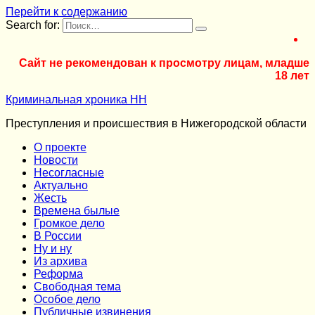
Перейти к содержанию
Search for:
Сайт не рекомендован к просмотру лицам, младше
18 лет
Криминальная хроника НН
Преступления и происшествия в Нижегородской области
О проекте
Новости
Несогласные
Актуально
Жесть
Времена былые
Громкое дело
В России
Ну и ну
Из архива
Реформа
Cвободная тема
Особое дело
Публичные извинения