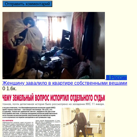
В России
Женщину завалило в квартире собственными вещами
0
1.6к.