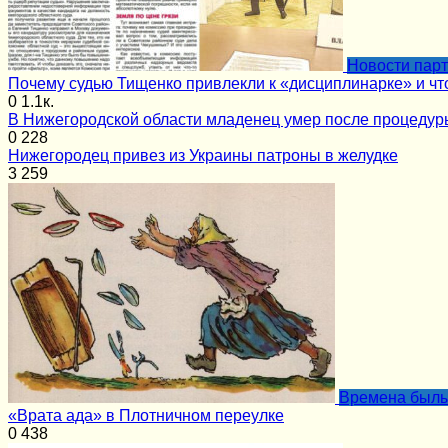
Новости пар
Почему судью Тищенко привлекли к «дисциплинарке» и чт
0
1.1к.
В Нижегородской области младенец умер после процеду
0
228
Нижегородец привез из Украины патроны в желудке
3
259
Времена был
«Врата ада» в Плотничном переулке
0
438