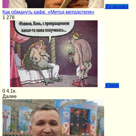
Из архива
Как обмануть кафе. «Метод метрдотеля»
1
278
Юмор
0
4.1к.
Далее