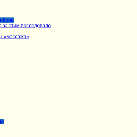
тнёров
о за этим последовало
ры «массажа»
ые