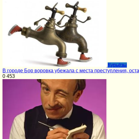
Курьёзы
В городе Бор воровка убежала с места преступления, ост
0
453