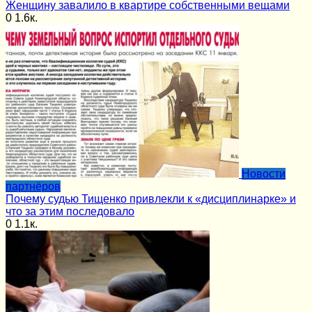
Женщину завалило в квартире собственными вещами
0
1.6к.
Новости
партнёров
Почему судью Тищенко привлекли к «дисциплинарке» и
что за этим последовало
0
1.1к.