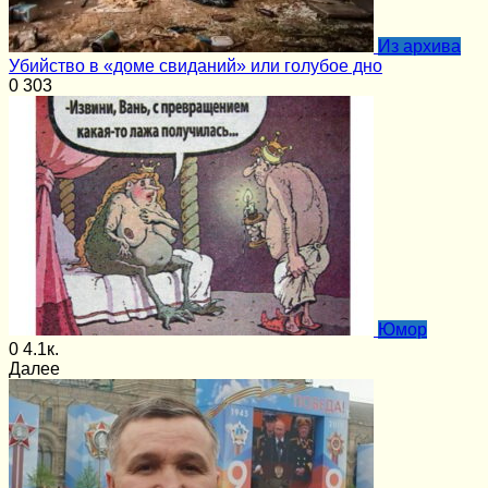
Из архива
Убийство в «доме свиданий» или голубое дно
0
303
Юмор
0
4.1к.
Далее