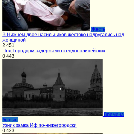
Жесть
В Нижнем двое насильников жестоко надругались над
женщиной
2
451
Под Городцом задержали псевдополицейских
0
443
Времена
былые
Узник замка Иф по-нижегородски
0
423