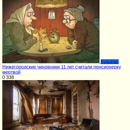
Курьёзы
Нижегородские чиновники 11 лет считали пенсионерку
мертвой
0
338