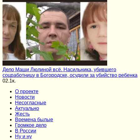
Дело Маши Люлиной всё. Насильника, убившего
соцработницу в Богородске, осудили за убийство ребенка
0
2.1к.
О проекте
Новости
Несогласные
Актуально
Жесть
Времена былые
Громкое дело
В России
Ну и ну