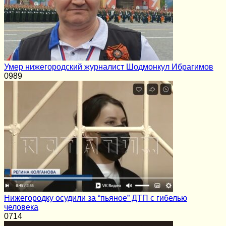
Умер нижегородский журналист Шодмонкул Ибрагимов
0
989
Нижегородку осудили за “пьяное” ДТП с гибелью
человека
0
714