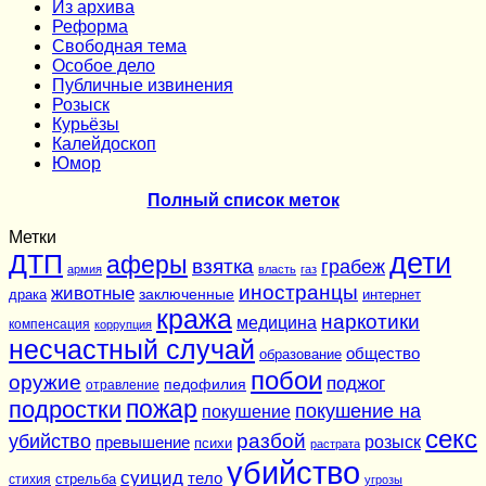
Из архива
Реформа
Cвободная тема
Особое дело
Публичные извинения
Розыск
Курьёзы
Калейдоскоп
Юмор
Полный список меток
Метки
дети
ДТП
аферы
взятка
грабеж
армия
власть
газ
иностранцы
животные
заключенные
драка
интернет
кража
наркотики
медицина
компенсация
коррупция
несчастный случай
общество
образование
побои
оружие
поджог
педофилия
отравление
подростки
пожар
покушение на
покушение
секс
разбой
убийство
розыск
превышение
психи
растрата
убийство
суицид
тело
стихия
стрельба
угрозы