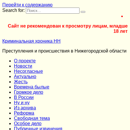
Перейти к содержанию
Search for:
Сайт не рекомендован к просмотру лицам, младше
18 лет
Криминальная хроника НН
Преступления и происшествия в Нижегородской области
О проекте
Новости
Несогласные
Актуально
Жесть
Времена былые
Громкое дело
В России
Ну и ну
Из архива
Реформа
Cвободная тема
Особое дело
Публичные извинения