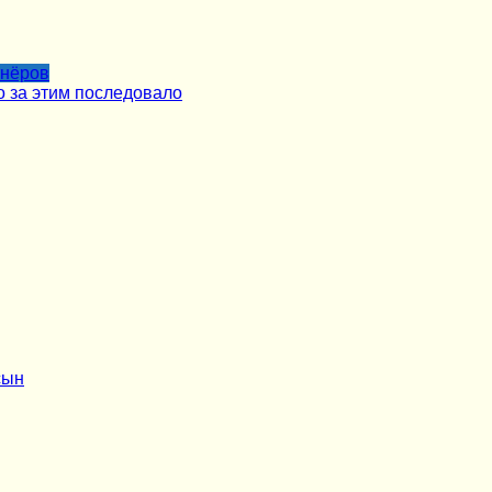
тнёров
о за этим последовало
сын