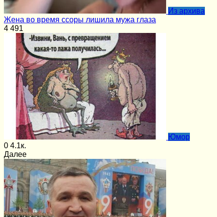
Из архива
Жена во время ссоры лишила мужа глаза
4
491
Юмор
0
4.1к.
Далее