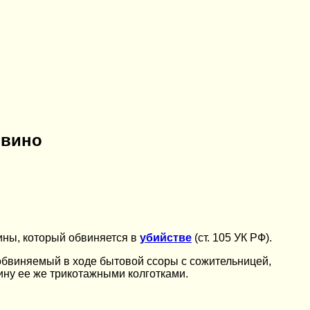
 вино
ины, который обвиняется в
убийстве
(ст. 105 УК РФ).
 обвиняемый в ходе бытовой ссоры с сожительницей,
ину ее же трикотажными колготками.