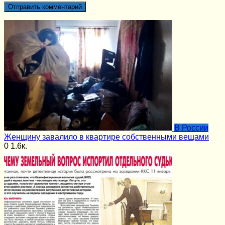
В России
Женщину завалило в квартире собственными вещами
0
1.6к.