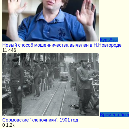
Курьёзы
Новый способ мошенничества выявлен в Н.Новгороде
11
446
Времена бы
Сормовские “клепочники”. 1901 год
0
1.2к.