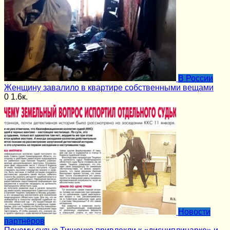
В России
Женщину завалило в квартире собственными вещами
0
1.6к.
Новости
партнёров