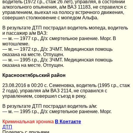
водитель (1972 г.р., стаж 26 лет), управляя, в состоянии
алкогольного опьянения, а/м ВАЗ 11183, не справился с
управлением, выехал на полосу встречного движения,
совершил столкновение с мопедом Альфа.
В результате ДТП пострадал водитель мопеда, водитель
и пассажир а/м ВАЗ:
— м. — 1977 г.р., Д/з: смертельное ранение. Морг. В
мотошлеме.
— м. — 1972 г.р., Д/з: ЗЧМТ. Медицинская помощь
оказана на месте. Отпущен.
— м. — 1995 г.р., Д/з: ЗЧМТ. Медицинская помощь
оказана на месте. Отпущен.
Краснооктябрьский район
23.08.2016 в 00:20 с. Семеновка, водитель (1995 г.р., стаж
2 года), управляя а/м ВАЗ 2114, не справился с
управлением, совершил съезд в реку.
В результате ДТП пострадал водитель а/м:
— м. — 1995 г.р., Д/з: смертельное ранение. Морг.
Криминальная хроника
В Контакте
ДТП
Поделись с друзьями