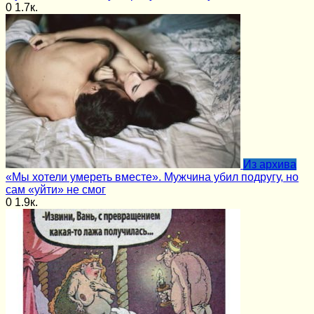
0
1.7к.
Из архива
«Мы хотели умереть вместе». Мужчина убил подругу, но
сам «уйти» не смог
0
1.9к.