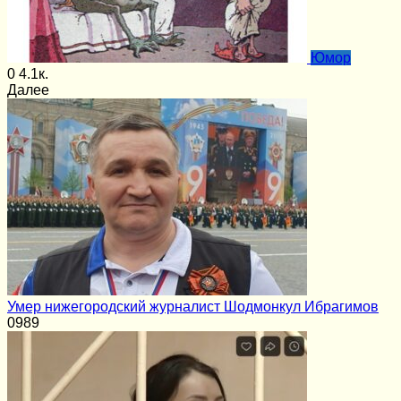
Юмор
0
4.1к.
Далее
Умер нижегородский журналист Шодмонкул Ибрагимов
0
989