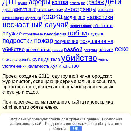
дети
ДТП
аферы
взятка
грабеж
армия
власть
газ
иностранцы
животные
заключенные
драка
интернет
кража
наркотики
медицина
компенсация
коррупция
несчастный случай
общество
образование
побои
оружие
поджог
педофилия
отравление
подростки
пожар
покушение на
покушение
секс
разбой
убийство
розыск
превышение
психи
растрата
убийство
суицид
тело
стихия
стрельба
угрозы
хулиганство
утопленники
халатность
Проект создан в 2011 году группой нижегородских
журналистов, освещающих криминальные события,
происшествия, деятельность правоохранительных
структур и судов.
При перепечатке материалов c сайта гиперссылка
kriminalnn.ru обязательна
Этот сайт использует cookie для хранения данных. Продолжая
использовать сайт, Вы даете свое согласие на работу с этими
файлами.
OK