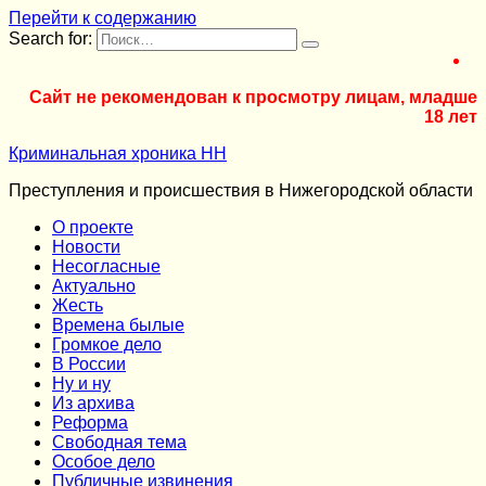
Перейти к содержанию
Search for:
Сайт не рекомендован к просмотру лицам, младше
18 лет
Криминальная хроника НН
Преступления и происшествия в Нижегородской области
О проекте
Новости
Несогласные
Актуально
Жесть
Времена былые
Громкое дело
В России
Ну и ну
Из архива
Реформа
Cвободная тема
Особое дело
Публичные извинения