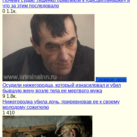
Почему судью Тищенко привлекли к «дисциплинарке» и
что за этим последовало
0
1.1к.
Громкое дело
Осудили нижегородца, который изнасиловал и убил
бывшую жену возле тела ее мертвого мужа
9
1.8к.
Нижегородка убила дочь, приревновав ее к своему
молодому сожителю
1
410