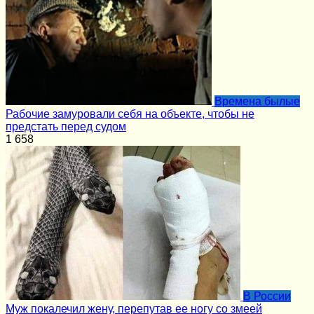
Времена былые
Рабочие замуровали себя на объекте, чтобы не
предстать перед судом
1
658
В России
Муж покалечил жену, перепутав ее ногу со змеей