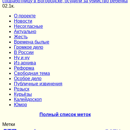
соцработницу в Богородске, осудили за убийство ребенка
0
2.1к.
О проекте
Новости
Несогласные
Актуально
Жесть
Времена былые
Громкое дело
В России
Ну и ну
Из архива
Реформа
Cвободная тема
Особое дело
Публичные извинения
Розыск
Курьёзы
Калейдоскоп
Юмор
Полный список меток
Метки