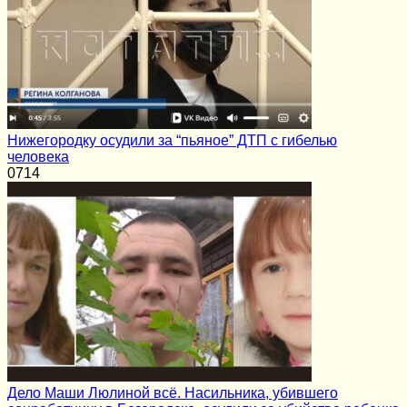
Нижегородку осудили за “пьяное” ДТП с гибелью
человека
0
714
Дело Маши Люлиной всё. Насильника, убившего