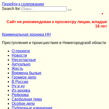
Перейти к содержанию
Search for:
Сайт не рекомендован к просмотру лицам, младше
18 лет
Криминальная хроника НН
Преступления и происшествия в Нижегородской области
О проекте
Новости
Несогласные
Актуально
Жесть
Времена былые
Громкое дело
В России
Ну и ну
Из архива
Реформа
Cвободная тема
Особое дело
Публичные извинения