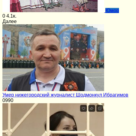
Юмор
0
4.1к.
Далее
Умер нижегородский журналист Шодмонкул Ибрагимов
0
990