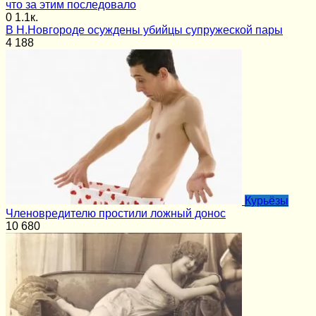
что за этим последовало
0
1.1к.
В Н.Новгороде осуждены убийцы супружеской пары
4
188
Курьёзы
Членовредителю простили ложный донос
10
680