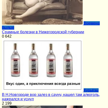
Времена
былые
Срамные болезни в Нижегородской губернии
0
642
Курьёзы
В Н.Новгороде вор залез в сауну, нашел там алкоголь,
нажрался и уснул
2
199