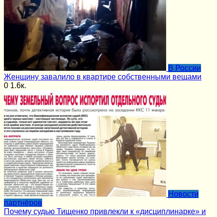
В России
Женщину завалило в квартире собственными вещами
0
1.6к.
Новости
партнёров
Почему судью Тищенко привлекли к «дисциплинарке» и