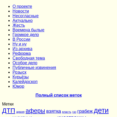
О проекте
Новости
Несогласные
Актуально
Жесть
Времена былые
Громкое дело
В России
Ну и ну
Из архива
Реформа
Cвободная тема
Особое дело
Публичные извинения
Розыск
Курьёзы
Калейдоскоп
Юмор
Полный список меток
Метки
дети
ДТП
аферы
взятка
грабеж
армия
власть
газ