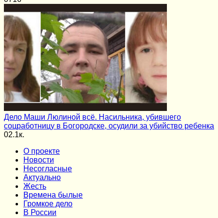
Дело Маши Люлиной всё. Насильника, убившего
соцработницу в Богородске, осудили за убийство ребенка
0
2.1к.
О проекте
Новости
Несогласные
Актуально
Жесть
Времена былые
Громкое дело
В России