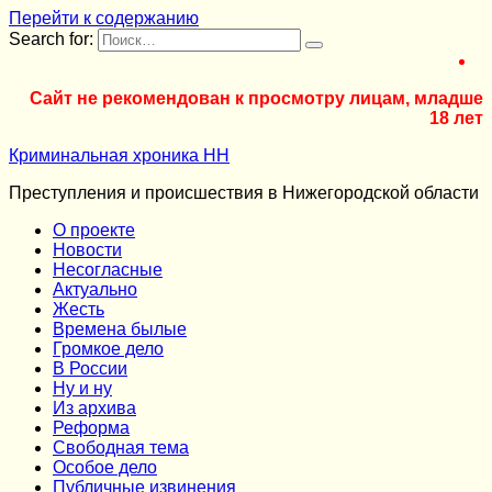
Перейти к содержанию
Search for:
Сайт не рекомендован к просмотру лицам, младше
18 лет
Криминальная хроника НН
Преступления и происшествия в Нижегородской области
О проекте
Новости
Несогласные
Актуально
Жесть
Времена былые
Громкое дело
В России
Ну и ну
Из архива
Реформа
Cвободная тема
Особое дело
Публичные извинения