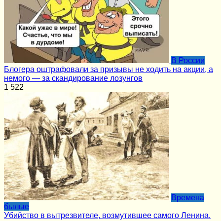
В России
Блогера оштрафовали за призывы не ходить на акции, а
немого — за скандирование лозунгов
1
522
Времена
былые
Убийство в вытрезвителе, возмутившее самого Ленина.