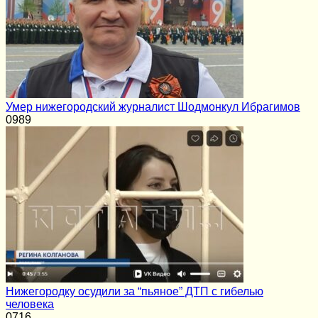
Умер нижегородский журналист Шодмонкул Ибрагимов
0
989
Нижегородку осудили за “пьяное” ДТП с гибелью
человека
0
716