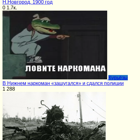
Н.Новгород. 1900 год
0
1.7к.
Курьёзы
В Нижнем наркоман «зашугался» и сдался полиции
1
288