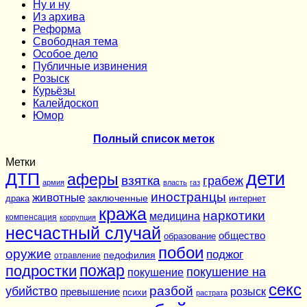
Ну и ну
Из архива
Реформа
Cвободная тема
Особое дело
Публичные извинения
Розыск
Курьёзы
Калейдоскоп
Юмор
Полный список меток
Метки
дети
ДТП
аферы
взятка
грабеж
армия
власть
газ
иностранцы
животные
заключенные
драка
интернет
кража
наркотики
медицина
компенсация
коррупция
несчастный случай
общество
образование
побои
оружие
поджог
педофилия
отравление
подростки
пожар
покушение на
покушение
секс
разбой
убийство
розыск
превышение
психи
растрата