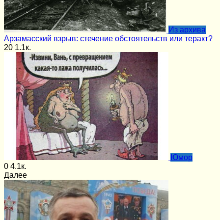
Из архива
Арзамасский взрыв: стечение обстоятельств или теракт?
20
1.1к.
Юмор
0
4.1к.
Далее