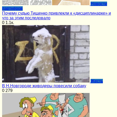
Новости
партнёров
Почему судью Тищенко привлекли к «дисциплинарке» и
что за этим последовало
0
1.1к.
Жесть
В Н.Новгороде живодеры повесили собаку
0
279