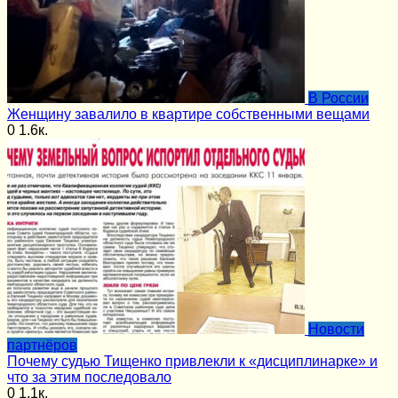
В России
Женщину завалило в квартире собственными вещами
0
1.6к.
Новости
партнёров
Почему судью Тищенко привлекли к «дисциплинарке» и
что за этим последовало
0
1.1к.