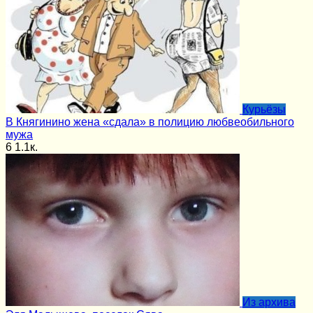
Курьёзы
В Княгинино жена «сдала» в полицию любвеобильного
мужа
6
1.1к.
Из архива