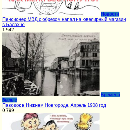
Новости
Пенсионер МВД с обрезом напал на ювелирный магазин
в Балахне
1
542
Времена
былые
Паводок в Нижнем Новгороде. Апрель 1908 год
0
799