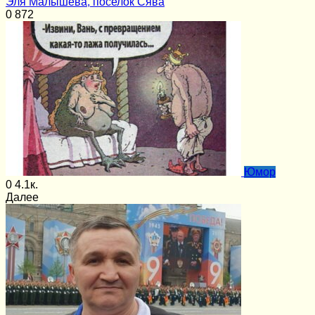
Эля Малышева, поселок Сява
0
872
Юмор
0
4.1к.
Далее