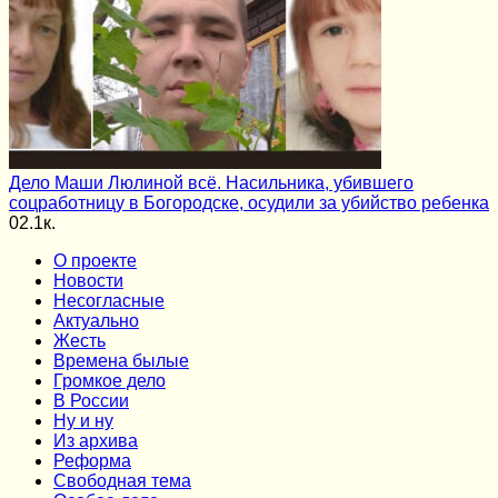
Дело Маши Люлиной всё. Насильника, убившего
соцработницу в Богородске, осудили за убийство ребенка
0
2.1к.
О проекте
Новости
Несогласные
Актуально
Жесть
Времена былые
Громкое дело
В России
Ну и ну
Из архива
Реформа
Cвободная тема