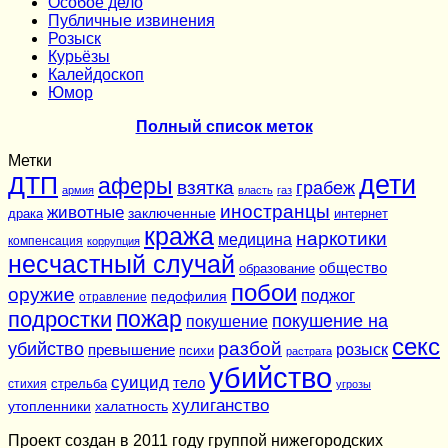
Особое дело
Публичные извинения
Розыск
Курьёзы
Калейдоскоп
Юмор
Полный список меток
Метки
дети
ДТП
аферы
взятка
грабеж
армия
власть
газ
иностранцы
животные
заключенные
драка
интернет
кража
наркотики
медицина
компенсация
коррупция
несчастный случай
общество
образование
побои
оружие
поджог
педофилия
отравление
подростки
пожар
покушение на
покушение
секс
разбой
убийство
розыск
превышение
психи
растрата
убийство
суицид
тело
стихия
стрельба
угрозы
хулиганство
утопленники
халатность
Проект создан в 2011 году группой нижегородских