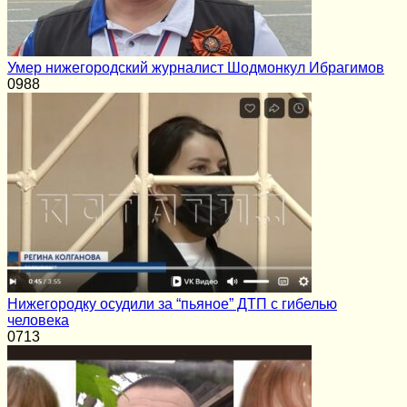
Умер нижегородский журналист Шодмонкул Ибрагимов
0
988
Нижегородку осудили за “пьяное” ДТП с гибелью
человека
0
713