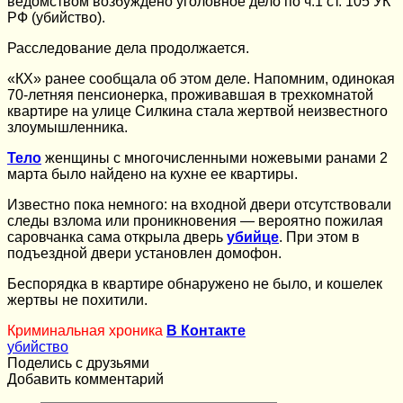
ведомством возбуждено уголовное дело по ч.1 ст. 105 УК
РФ (убийство).
Расследование дела продолжается.
«КХ» ранее сообщала об этом деле. Напомним, одинокая
70-летняя пенсионерка, проживавшая в трехкомнатой
квартире на улице Силкина стала жертвой неизвестного
злоумышленника.
Тело
женщины с многочисленными ножевыми ранами 2
марта было найдено на кухне ее квартиры.
Известно пока немного: на входной двери отсутствовали
следы взлома или проникновения — вероятно пожилая
саровчанка сама открыла дверь
убийце
. При этом в
подъездной двери установлен домофон.
Беспорядка в квартире обнаружено не было, и кошелек
жертвы не похитили.
Криминальная хроника
В Контакте
убийство
Поделись с друзьями
Добавить комментарий