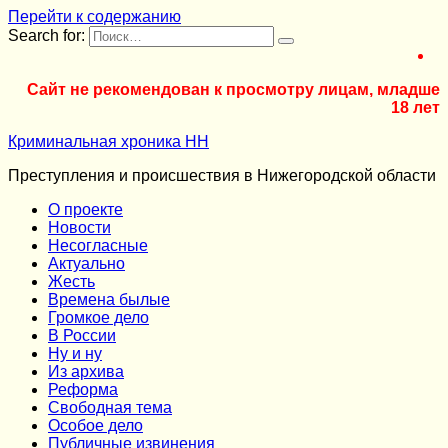
Перейти к содержанию
Search for:
Сайт не рекомендован к просмотру лицам, младше
18 лет
Криминальная хроника НН
Преступления и происшествия в Нижегородской области
О проекте
Новости
Несогласные
Актуально
Жесть
Времена былые
Громкое дело
В России
Ну и ну
Из архива
Реформа
Cвободная тема
Особое дело
Публичные извинения