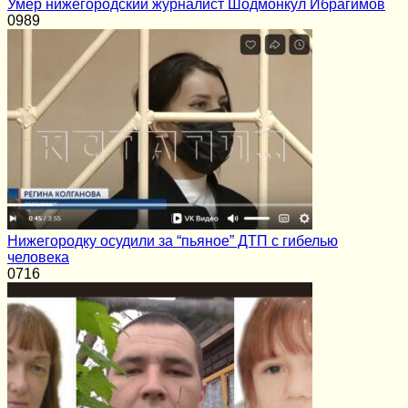
Умер нижегородский журналист Шодмонкул Ибрагимов
0
989
Нижегородку осудили за “пьяное” ДТП с гибелью
человека
0
716