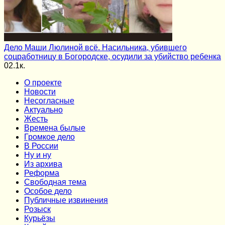
Дело Маши Люлиной всё. Насильника, убившего
соцработницу в Богородске, осудили за убийство ребенка
0
2.1к.
О проекте
Новости
Несогласные
Актуально
Жесть
Времена былые
Громкое дело
В России
Ну и ну
Из архива
Реформа
Cвободная тема
Особое дело
Публичные извинения
Розыск
Курьёзы