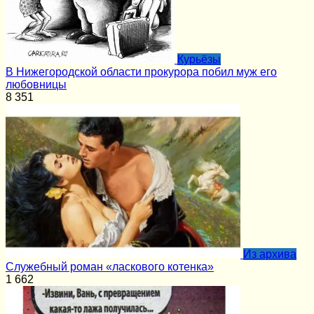
Курьёзы
В Нижегородской области прокурора побил муж его
любовницы
8
351
Из архива
Служебный роман «ласкового котенка»
1
662