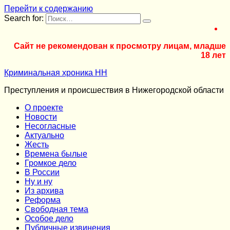
Перейти к содержанию
Search for:
Сайт не рекомендован к просмотру лицам, младше
18 лет
Криминальная хроника НН
Преступления и происшествия в Нижегородской области
О проекте
Новости
Несогласные
Актуально
Жесть
Времена былые
Громкое дело
В России
Ну и ну
Из архива
Реформа
Cвободная тема
Особое дело
Публичные извинения