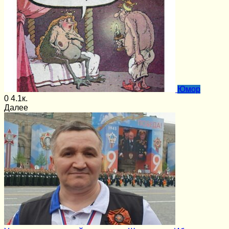
Юмор
0
4.1к.
Далее