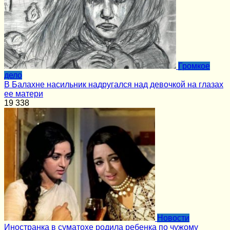
Громкое
дело
В Балахне насильник надругался над девочкой на глазах
ее матери
19
338
Новости
Иностранка в суматохе родила ребенка по чужому