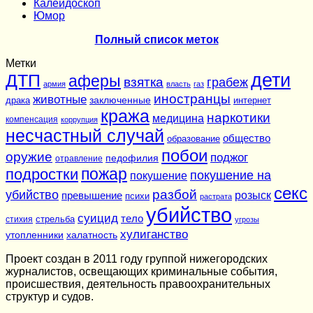
Калейдоскоп
Юмор
Полный список меток
Метки
дети
ДТП
аферы
взятка
грабеж
армия
власть
газ
иностранцы
животные
заключенные
драка
интернет
кража
наркотики
медицина
компенсация
коррупция
несчастный случай
общество
образование
побои
оружие
поджог
педофилия
отравление
подростки
пожар
покушение на
покушение
секс
разбой
убийство
розыск
превышение
психи
растрата
убийство
суицид
тело
стихия
стрельба
угрозы
хулиганство
утопленники
халатность
Проект создан в 2011 году группой нижегородских
журналистов, освещающих криминальные события,
происшествия, деятельность правоохранительных
структур и судов.