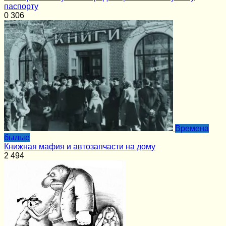
паспорту
0
306
Времена
былые
Книжная мафия и автозапчасти на дому
2
494