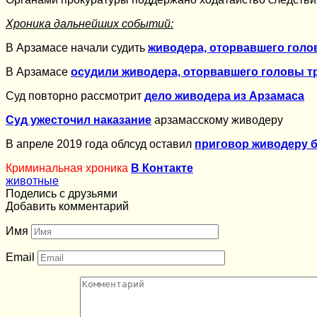
Хроника дальнейших событий:
В Арзамасе начали судить
живодера, оторвавшего голо
В Арзамасе
осудили живодера, оторвавшего головы т
Суд повторно рассмотрит
дело живодера из Арзамаса
Суд ужесточил наказание
арзамасскому живодеру
В апреле 2019 года облсуд оставил
приговор живодеру б
Криминальная хроника
В Контакте
животные
Поделись с друзьями
Добавить комментарий
Имя
Email