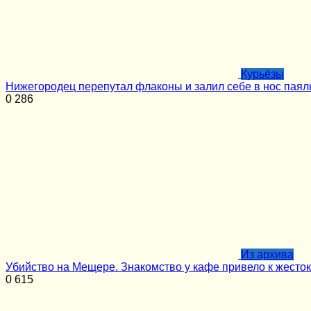
Курьёзы
Нижегородец перепутал флаконы и залил себе в нос паял
0
286
Из архива
Убийство на Мещере. Знакомство у кафе привело к жесток
0
615