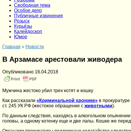
Cвободная тема
Особое дело
Публичные извинения
Розыск
Курьёзы
Калейдоскоп
Юмор
Главная
»
Новости
В Арзамасе арестовали живодера
Опубликовано
16.04.2018
Мужчина жестоко убил трех котят и кошку
Как рассказали
«Криминальной хронике»
в прокуратуре 
ст. 245 УК РФ (жестокое обращение с
животными
).
По данным следствия, находясь в алкогольном опьянении в
головы, а одному котенку еще и две лапы. Кошке же пере
Органами прокуратуры поддержано ходатайство следстви