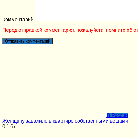
Комментарий
Перед отправкой комментария, пожалуйста, помните об от
В России
Женщину завалило в квартире собственными вещами
0
1.6к.