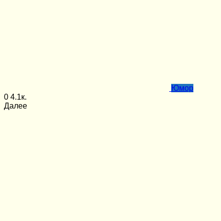
Юмор
0
4.1к.
Далее