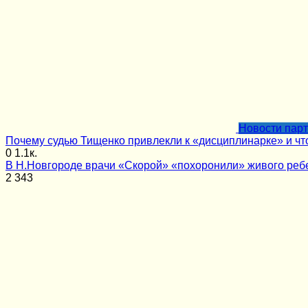
Новости пар
Почему судью Тищенко привлекли к «дисциплинарке» и чт
0
1.1к.
В Н.Новгороде врачи «Скорой» «похоронили» живого реб
2
343