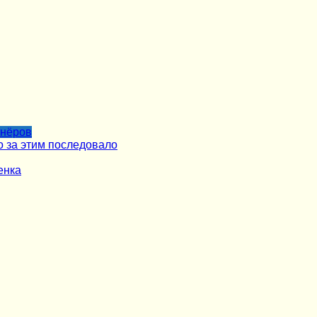
тнёров
о за этим последовало
енка