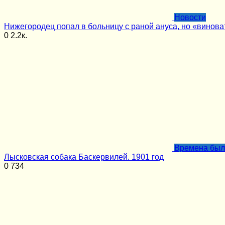
Новости
Нижегородец попал в больницу с раной ануса, но «винов
0
2.2к.
Времена бы
Лысковская собака Баскервилей. 1901 год
0
734