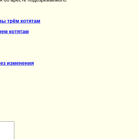
вы трём котятам
рем котятам
ез изменения