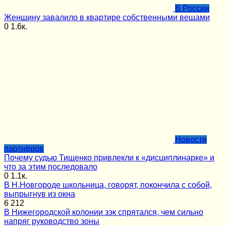
В России
Женщину завалило в квартире собственными вещами
0
1.6к.
Новости
партнёров
Почему судью Тищенко привлекли к «дисциплинарке» и
что за этим последовало
0
1.1к.
В Н.Новгороде школьница, говорят, покончила с собой,
выпрыгнув из окна
6
212
В Нижегородской колонии зэк спрятался, чем сильно
напряг руководство зоны