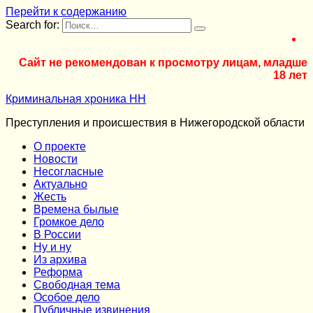
Перейти к содержанию
Search for:
Сайт не рекомендован к просмотру лицам, младше
18 лет
Криминальная хроника НН
Преступления и происшествия в Нижегородской области
О проекте
Новости
Несогласные
Актуально
Жесть
Времена былые
Громкое дело
В России
Ну и ну
Из архива
Реформа
Cвободная тема
Особое дело
Публичные извинения