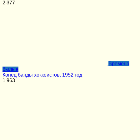
2
377
Времена
былые
Конец банды хоккеистов. 1952 год
1
963