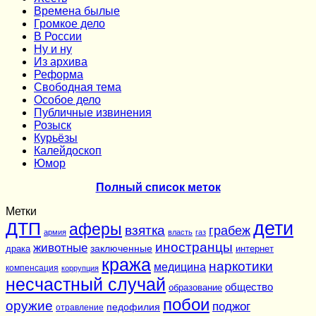
Времена былые
Громкое дело
В России
Ну и ну
Из архива
Реформа
Cвободная тема
Особое дело
Публичные извинения
Розыск
Курьёзы
Калейдоскоп
Юмор
Полный список меток
Метки
дети
ДТП
аферы
взятка
грабеж
армия
власть
газ
иностранцы
животные
заключенные
драка
интернет
кража
наркотики
медицина
компенсация
коррупция
несчастный случай
общество
образование
побои
оружие
поджог
педофилия
отравление