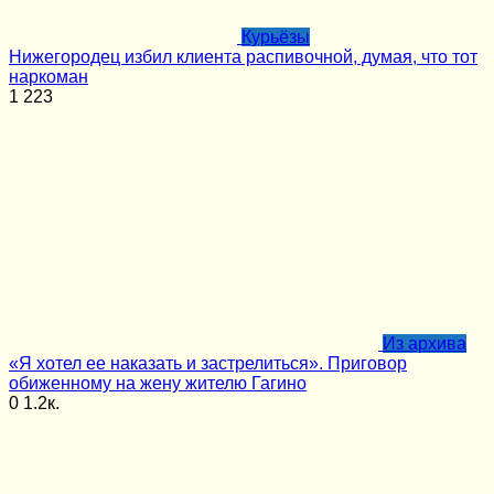
Курьёзы
Нижегородец избил клиента распивочной, думая, что тот
наркоман
1
223
Из архива
«Я хотел ее наказать и застрелиться». Приговор
обиженному на жену жителю Гагино
0
1.2к.