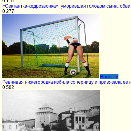
0
1.1к.
«Сектантка-кедрозвонка», уморившая голодом сына, обви
0
277
Новости
Ревнивая нижегородка избила соперницу и привязала ее 
0
582