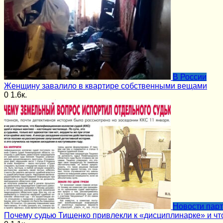
В России
Женщину завалило в квартире собственными вещами
0
1.6к.
Новости пар
Почему судью Тищенко привлекли к «дисциплинарке» и чт