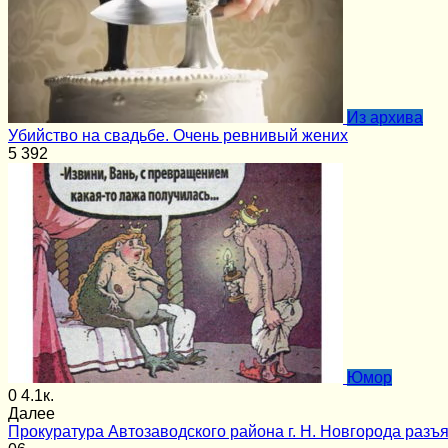
Из архива
Убийство на свадьбе. Очень ревнивый жених
5
392
Юмор
0
4.1к.
Далее
Прокуратура Автозаводского района г. Н. Новгорода разъя