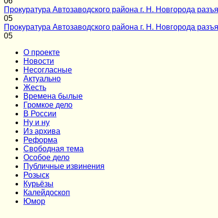
0
6
Прокуратура Автозаводского района г. Н. Новгорода разъя
0
5
Прокуратура Автозаводского района г. Н. Новгорода разъя
0
5
О проекте
Новости
Несогласные
Актуально
Жесть
Времена былые
Громкое дело
В России
Ну и ну
Из архива
Реформа
Cвободная тема
Особое дело
Публичные извинения
Розыск
Курьёзы
Калейдоскоп
Юмор