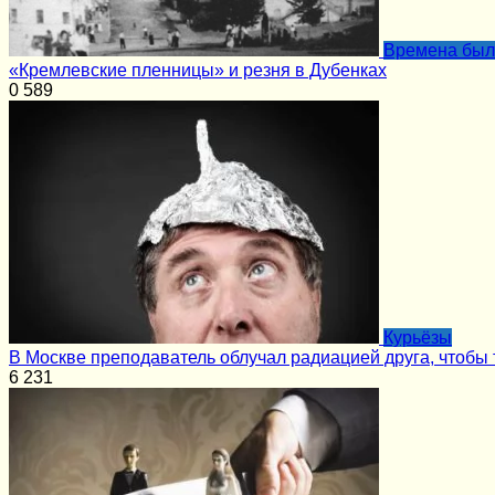
Времена бы
«Кремлевские пленницы» и резня в Дубенках
0
589
Курьёзы
В Москве преподаватель облучал радиацией друга, чтобы
6
231