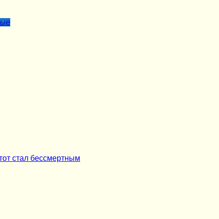
лые
 тот стал бессмертным