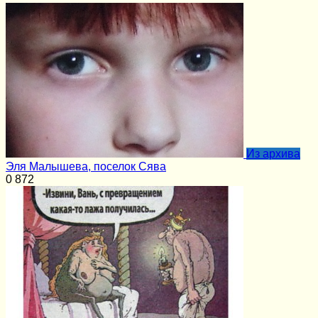
Из архива
Эля Малышева, поселок Сява
0
872