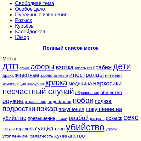
Cвободная тема
Особое дело
Публичные извинения
Розыск
Курьёзы
Калейдоскоп
Юмор
Полный список меток
Метки
дети
ДТП
аферы
взятка
грабеж
армия
власть
газ
иностранцы
животные
заключенные
драка
интернет
кража
наркотики
медицина
компенсация
коррупция
несчастный случай
общество
образование
побои
оружие
поджог
педофилия
отравление
подростки
пожар
покушение на
покушение
секс
разбой
убийство
розыск
превышение
психи
растрата
убийство
суицид
тело
стихия
стрельба
угрозы
хулиганство
утопленники
халатность