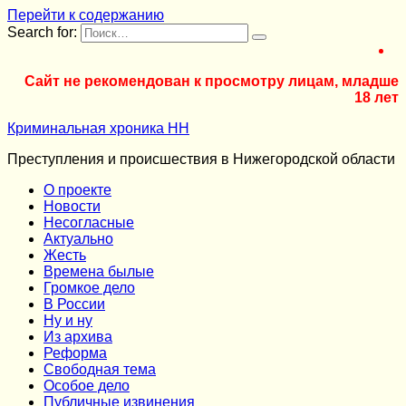
Перейти к содержанию
Search for:
Сайт не рекомендован к просмотру лицам, младше
18 лет
Криминальная хроника НН
Преступления и происшествия в Нижегородской области
О проекте
Новости
Несогласные
Актуально
Жесть
Времена былые
Громкое дело
В России
Ну и ну
Из архива
Реформа
Cвободная тема
Особое дело
Публичные извинения