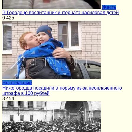
Жесть
В Городеце воспитанник интерната насиловал детей
0
425
Несогласные
Нижегородца посадили в тюрьму из-за неоплаченного
штрафа в 100 рублей
3
454