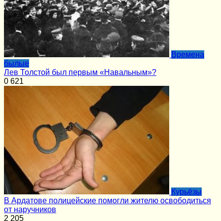
Времена
былые
Лев Толстой был первым «Навальным»?
0
621
Курьёзы
В Ардатове полицейские помогли жителю освободиться
от наручников
2
205