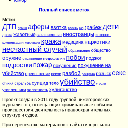
Юмор
Полный список меток
Метки
дети
ДТП
аферы
взятка
грабеж
армия
власть
газ
иностранцы
животные
заключенные
драка
интернет
кража
наркотики
медицина
компенсация
коррупция
несчастный случай
общество
образование
побои
оружие
поджог
педофилия
отравление
подростки
пожар
покушение на
покушение
секс
разбой
убийство
розыск
превышение
психи
растрата
убийство
суицид
тело
стихия
стрельба
угрозы
хулиганство
утопленники
халатность
Проект создан в 2011 году группой нижегородских
журналистов, освещающих криминальные события,
происшествия, деятельность правоохранительных
структур и судов.
При перепечатке материалов c сайта гиперссылка