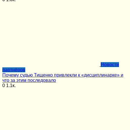
Новости
партнёров
Почему судью Тищенко привлекли к «дисциплинарке» и
что за этим последовало
0
1.1к.