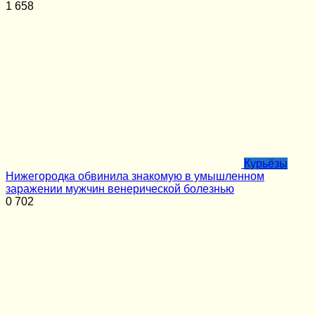
1
658
Курьёзы
Нижегородка обвинила знакомую в умышленном
заражении мужчин венерической болезнью
0
702