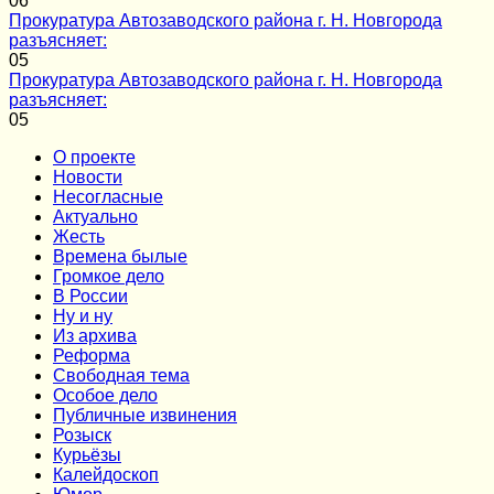
0
6
Прокуратура Автозаводского района г. Н. Новгорода
разъясняет:
0
5
Прокуратура Автозаводского района г. Н. Новгорода
разъясняет:
0
5
О проекте
Новости
Несогласные
Актуально
Жесть
Времена былые
Громкое дело
В России
Ну и ну
Из архива
Реформа
Cвободная тема
Особое дело
Публичные извинения
Розыск
Курьёзы
Калейдоскоп