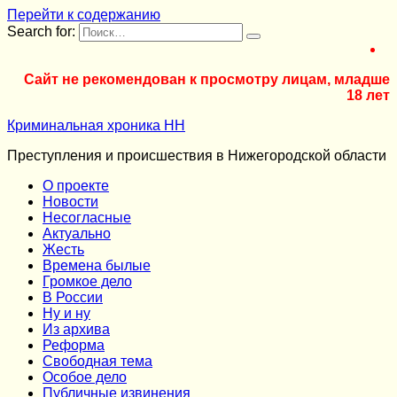
Перейти к содержанию
Search for:
Сайт не рекомендован к просмотру лицам, младше
18 лет
Криминальная хроника НН
Преступления и происшествия в Нижегородской области
О проекте
Новости
Несогласные
Актуально
Жесть
Времена былые
Громкое дело
В России
Ну и ну
Из архива
Реформа
Cвободная тема
Особое дело
Публичные извинения