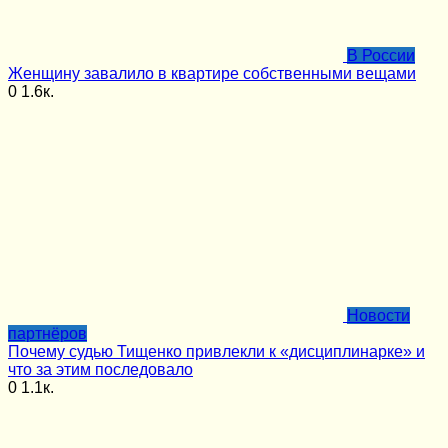
В России
Женщину завалило в квартире собственными вещами
0
1.6к.
Новости
партнёров
Почему судью Тищенко привлекли к «дисциплинарке» и
что за этим последовало
0
1.1к.