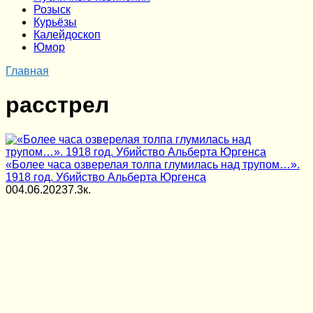
Розыск
Курьёзы
Калейдоскоп
Юмор
Главная
расстрел
«Более часа озверелая толпа глумилась над трупом…».
1918 год. Убийство Альберта Юргенса
0
04.06.2023
7.3к.