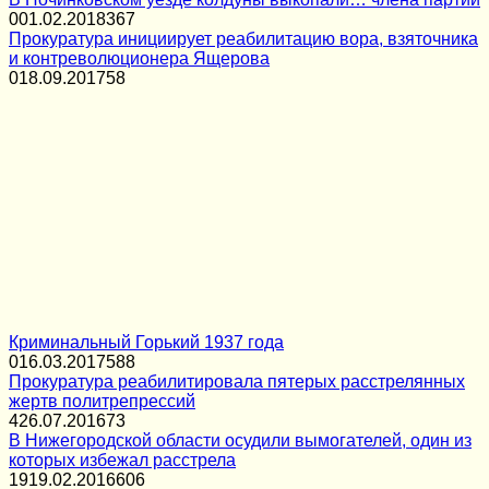
0
01.02.2018
367
Прокуратура инициирует реабилитацию вора, взяточника
и контреволюционера Ящерова
0
18.09.2017
58
Криминальный Горький 1937 года
0
16.03.2017
588
Прокуратура реабилитировала пятерых расстрелянных
жертв политрепрессий
4
26.07.2016
73
В Нижегородской области осудили вымогателей, один из
которых избежал расстрела
19
19.02.2016
606