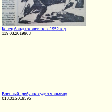
Конец банды хоккеистов. 1952 год
1
19.03.2019
963
Военный трибунал судил маньячку
0
13.03.2019
395