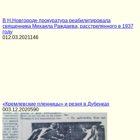
В Н.Новгороде прокуратура реабилитировала
священника Михаила Раждаева, расстрелянного в 1937
году
0
12.03.2021
146
«Кремлевские пленницы» и резня в Дубенках
0
03.12.2020
590