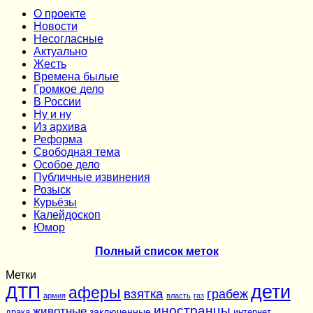
О проекте
Новости
Несогласные
Актуально
Жесть
Времена былые
Громкое дело
В России
Ну и ну
Из архива
Реформа
Cвободная тема
Особое дело
Публичные извинения
Розыск
Курьёзы
Калейдоскоп
Юмор
Полный список меток
Метки
дети
ДТП
аферы
взятка
грабеж
армия
власть
газ
иностранцы
животные
заключенные
драка
интернет