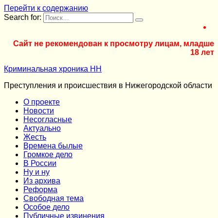
Перейти к содержанию
Search for:
Сайт не рекомендован к просмотру лицам, младше
18 лет
Криминальная хроника НН
Преступления и происшествия в Нижегородской области
О проекте
Новости
Несогласные
Актуально
Жесть
Времена былые
Громкое дело
В России
Ну и ну
Из архива
Реформа
Cвободная тема
Особое дело
Публичные извинения