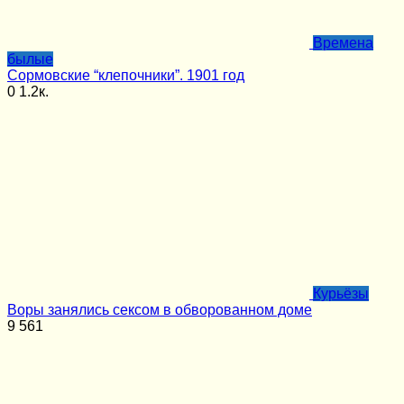
Времена
былые
Сормовские “клепочники”. 1901 год
0
1.2к.
Курьёзы
Воры занялись сексом в обворованном доме
9
561