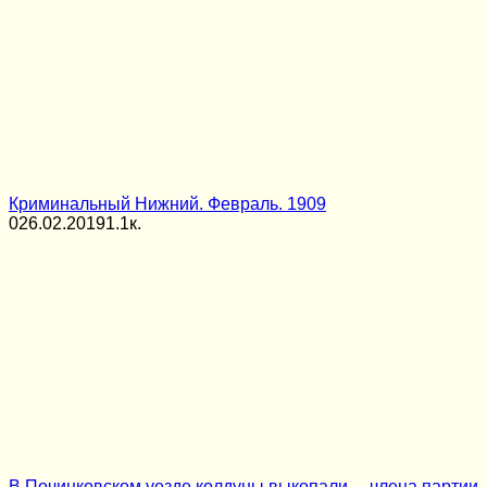
Криминальный Нижний. Февраль. 1909
0
26.02.2019
1.1к.
В Починковском уезде колдуны выкопали… члена партии