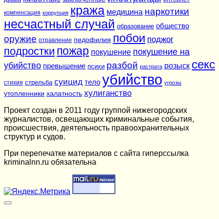
кража
наркотики
медицина
компенсация
коррупция
несчастный случай
общество
образование
побои
оружие
поджог
педофилия
отравление
подростки
пожар
покушение на
покушение
секс
разбой
убийство
розыск
превышение
психи
растрата
убийство
суицид
тело
стихия
стрельба
угрозы
хулиганство
утопленники
халатность
Проект создан в 2011 году группой нижегородских
журналистов, освещающих криминальные события,
происшествия, деятельность правоохранительных
структур и судов.
При перепечатке материалов c сайта гиперссылка
kriminalnn.ru обязательна