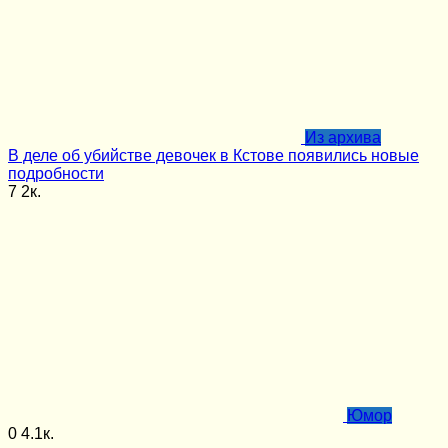
Из архива
В деле об убийстве девочек в Кстове появились новые
подробности
7
2к.
Юмор
0
4.1к.