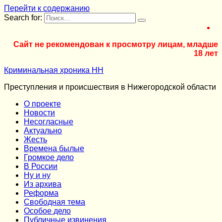
Перейти к содержанию
Search for:
Сайт не рекомендован к просмотру лицам, младше
18 лет
Криминальная хроника НН
Преступления и происшествия в Нижегородской области
О проекте
Новости
Несогласные
Актуально
Жесть
Времена былые
Громкое дело
В России
Ну и ну
Из архива
Реформа
Cвободная тема
Особое дело
Публичные извинения