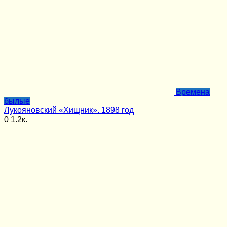
Времена
былые
Лукояновский «Хищник». 1898 год
0
1.2к.