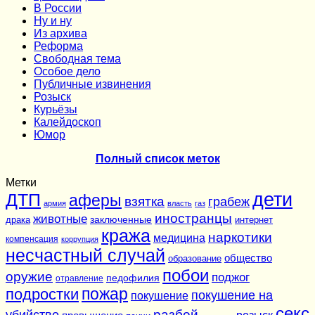
В России
Ну и ну
Из архива
Реформа
Cвободная тема
Особое дело
Публичные извинения
Розыск
Курьёзы
Калейдоскоп
Юмор
Полный список меток
Метки
дети
ДТП
аферы
взятка
грабеж
армия
власть
газ
иностранцы
животные
заключенные
драка
интернет
кража
наркотики
медицина
компенсация
коррупция
несчастный случай
общество
образование
побои
оружие
поджог
педофилия
отравление
подростки
пожар
покушение на
покушение
секс
разбой
убийство
розыск