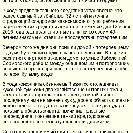
бытовых ножей, использованных в качестве оружия.
В ходе предварительного следствия установлено, что
ранее судимый за убийство, 32-летний мужчина,
страдающий синдромом зависимости от употребления
наркотических средств и алкоголя, в течение дня 12 июня
2016 года распивал спиртные напитки со своим 49-
летним знакомым, ставшим впоследствии потерпевшим.
Вечером того же дня они пришли домой к потерпевшему
с двумя бутылками водки в качестве добавки. Во время
распития спиртного в жилом доме по улице Заболотной
Сормовского района между обвиняемым и потерпевшим
возникла ссора по причине того, что потерпевший якобы
потерял бутылку водки.
В ходе конфликта обвиняемый взял со столешницы
кухонной тумбочки два хозяйственно-бытовых ножа и,
когда хозяин квартиры стоял к нему спиной, нанес
последнему ими не менее двух ударов в область спины и
левого плеча, а когда тот развернулся – еще два удара
ножами в область живота, причинив телесные
повреждения, повлекшие тяжкий вред здоровью
потерпевшего по признаку опасности для жизни.
Свою вину обвиняемый признал частично, признав факт