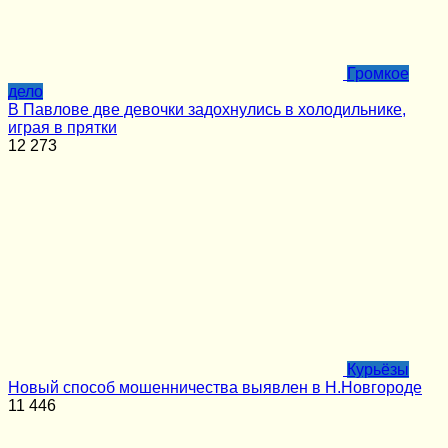
Громкое
дело
В Павлове две девочки задохнулись в холодильнике,
играя в прятки
12
273
Курьёзы
Новый способ мошенничества выявлен в Н.Новгороде
11
446