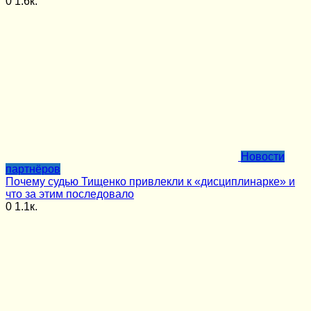
0
1.6к.
Новости
партнёров
Почему судью Тищенко привлекли к «дисциплинарке» и
что за этим последовало
0
1.1к.