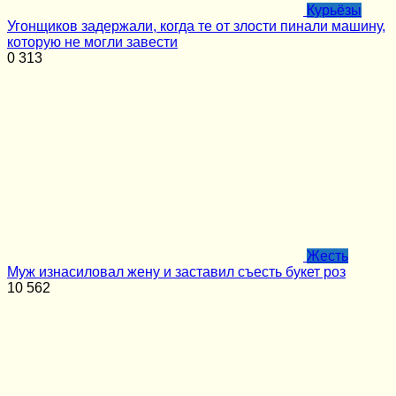
Курьёзы
Угонщиков задержали, когда те от злости пинали машину,
которую не могли завести
0
313
Жесть
Муж изнасиловал жену и заставил съесть букет роз
10
562