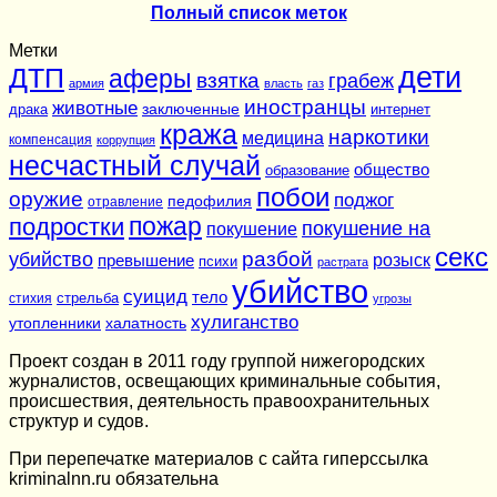
Полный список меток
Метки
дети
ДТП
аферы
взятка
грабеж
армия
власть
газ
иностранцы
животные
заключенные
драка
интернет
кража
наркотики
медицина
компенсация
коррупция
несчастный случай
общество
образование
побои
оружие
поджог
педофилия
отравление
подростки
пожар
покушение на
покушение
секс
разбой
убийство
розыск
превышение
психи
растрата
убийство
суицид
тело
стихия
стрельба
угрозы
хулиганство
утопленники
халатность
Проект создан в 2011 году группой нижегородских
журналистов, освещающих криминальные события,
происшествия, деятельность правоохранительных
структур и судов.
При перепечатке материалов c сайта гиперссылка
kriminalnn.ru обязательна