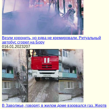
Везли хоронить, но едва не кремировали. Ритуальный
автобус сгорел на Бору
0
16.01.2023
207
В Заволжье, говорят, в жилом доме взорвался газ. Жертв