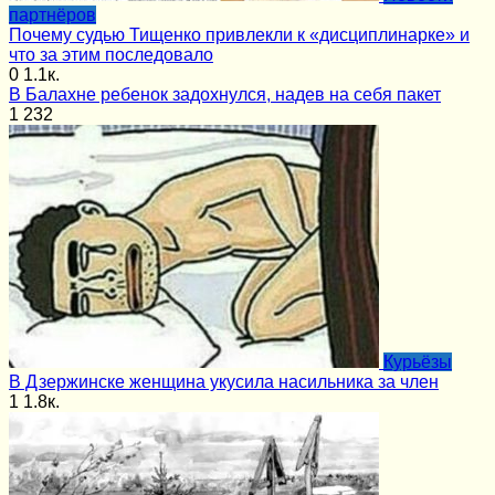
партнёров
Почему судью Тищенко привлекли к «дисциплинарке» и
что за этим последовало
0
1.1к.
В Балахне ребенок задохнулся, надев на себя пакет
1
232
Курьёзы
В Дзержинске женщина укусила насильника за член
1
1.8к.