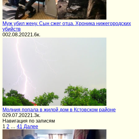
Муж убил жену. Сын сжег отца. Хроника нижегородских
убийств
0
02.08.2022
1.6к.
Молния попала в жилой дом в Кстовском районе
0
29.07.2022
1.3к.
Навигация по записям
1
2
…
41
Далее