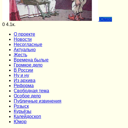
Юмор
0
4.1к.
О проекте
Новости
Несогласные
Актуально
Жесть
Времена былые
Громкое дело
В России
Ну и ну
Из архива
Реформа
Cвободная тема
Особое дело
Публичные извинения
Розыск
Курьёзы
Калейдоскоп
Юмор