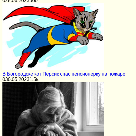
0
28.06.2023
560
В Богородске кот Персик спас пенсионерку на пожаре
0
30.05.2023
1.5к.