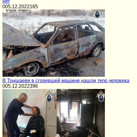
нет
0
05.12.2022
165
В Тоншаеве в сгоревшей машине нашли тело человека
0
05.12.2022
396