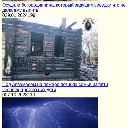
Осудили богородчанина, который задушил соседку, что не
дала ему выпить
0
29.01.2024
199
Под Арзамасом на пожаре погибла семья из пяти
человек, трое из них дети
0
07.10.2023
110