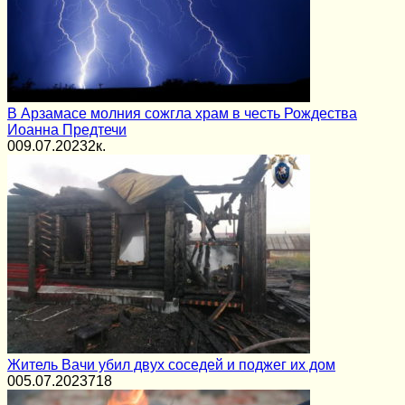
В Арзамасе молния сожгла храм в честь Рождества
Иоанна Предтечи
0
09.07.2023
2к.
Житель Вачи убил двух соседей и поджег их дом
0
05.07.2023
718