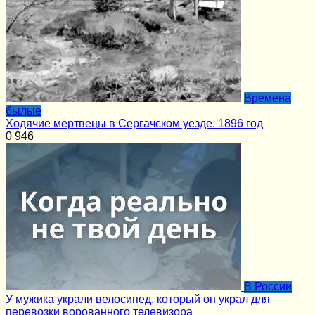
Времена
былые
Ходячие мертвецы в Сергачском уезде. 1896 год
0
946
В России
У мужика украли велосипед, который он украл для
перевозки ворованного телевизора