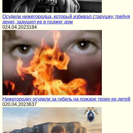
Осудили нижегородца, который избивал старушку, требуя
денег, задушил ее и поджег дом
0
24.04.2023
184
Нижегородку осудили за гибель на пожаре троих ее детей
0
20.04.2023
637