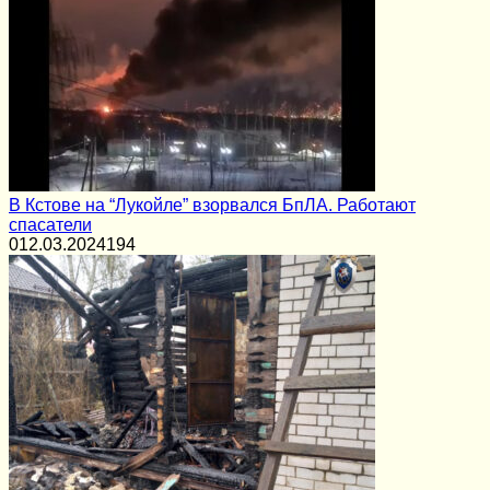
В Кстове на “Лукойле” взорвался БпЛА. Работают
спасатели
0
12.03.2024
194