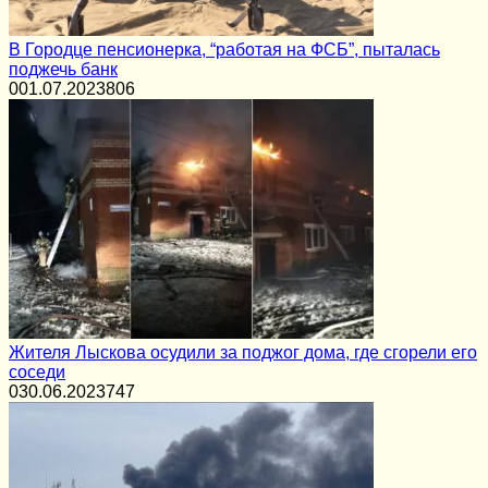
В Городце пенсионерка, “работая на ФСБ”, пыталась
поджечь банк
0
01.07.2023
806
Жителя Лыскова осудили за поджог дома, где сгорели его
соседи
0
30.06.2023
747