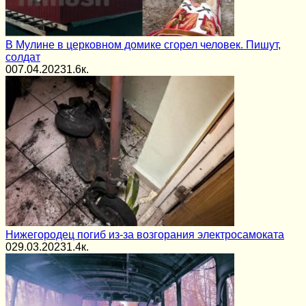
В Мулине в церковном домике сгорел человек. Пишут,
солдат
0
07.04.2023
1.6к.
Нижегородец погиб из-за возгорания электросамоката
0
29.03.2023
1.4к.