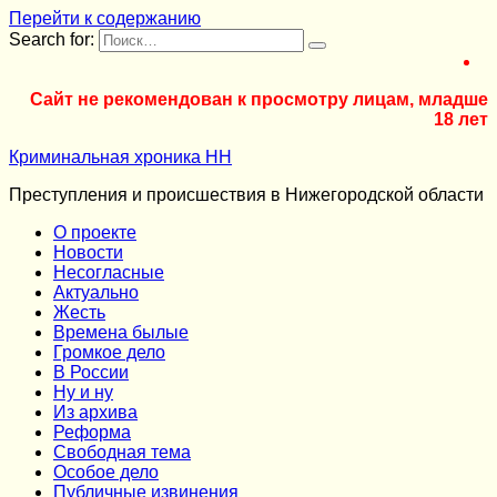
Перейти к содержанию
Search for:
Сайт не рекомендован к просмотру лицам, младше
18 лет
Криминальная хроника НН
Преступления и происшествия в Нижегородской области
О проекте
Новости
Несогласные
Актуально
Жесть
Времена былые
Громкое дело
В России
Ну и ну
Из архива
Реформа
Cвободная тема
Особое дело
Публичные извинения