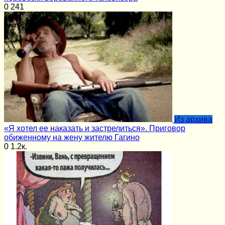
0
241
Из архива
«Я хотел ее наказать и застрелиться». Приговор
обиженному на жену жителю Гагино
0
1.2к.