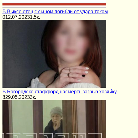
В Выксе отец с сыном погибли от удара током
0
12.07.2023
1.5к.
В Богородске стаффорд насмерть загрыз хозяйку
8
29.05.2023
3к.