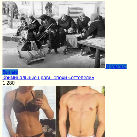
Времена
былые
Криминальные нравы эпохи «оттепели»
1
280