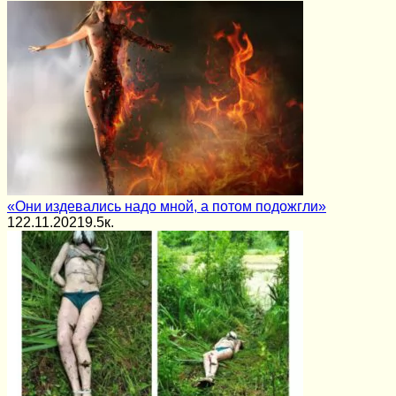
«Они издевались надо мной, а потом подожгли»
1
22.11.2021
9.5к.