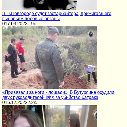
В Н.Новгороде судят гастарбайтера, прижигавшего
сыновьям половые органы
0
17.03.2023
1.9к.
«Привязали за ноги к лошади». В Бутурлине осудили
двух руководителей КФХ за убийство батрака
0
16.12.2022
2.2к.