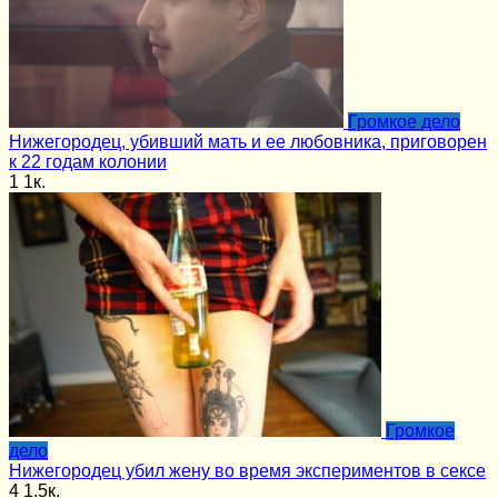
Громкое дело
Нижегородец, убивший мать и ее любовника, приговорен
к 22 годам колонии
1
1к.
Громкое
дело
Нижегородец убил жену во время экспериментов в сексе
4
1.5к.