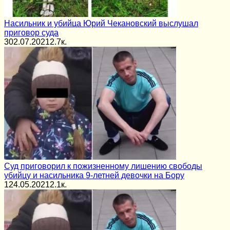
Насильник и убийца Юрий Чекановский выслушал
приговор суда
3
02.07.2021
2.7к.
Суд приговорил к пожизненному лишению свободы
убийцу и насильника 9-летней девочки на Бору
1
24.05.2021
2.1к.