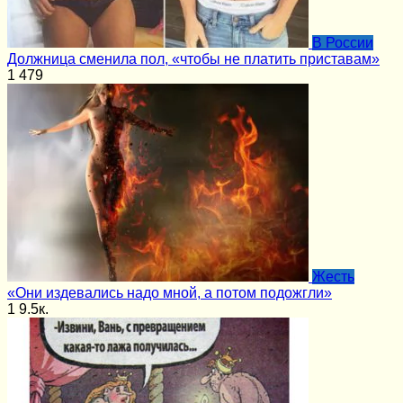
В России
Должница сменила пол, «чтобы не платить приставам»
1
479
Жесть
«Они издевались надо мной, а потом подожгли»
1
9.5к.