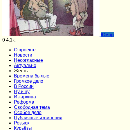
Юмор
0
4.1к.
О проекте
Новости
Несогласные
Актуально
Жесть
Времена былые
Громкое дело
В России
Ну и ну
Из архива
Реформа
Cвободная тема
Особое дело
Публичные извинения
Розыск
Курьёзы