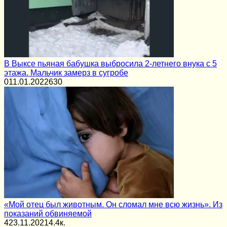
В Выксе пьяная бабушка выбросила 2-летнего внука с 5
этажа. Мальчик замерз в сугробе
0
11.01.2022
630
«Мой отец был животным. Он сломал мне всю жизнь». Из
показаний обвиняемой
4
23.11.2021
4.4к.