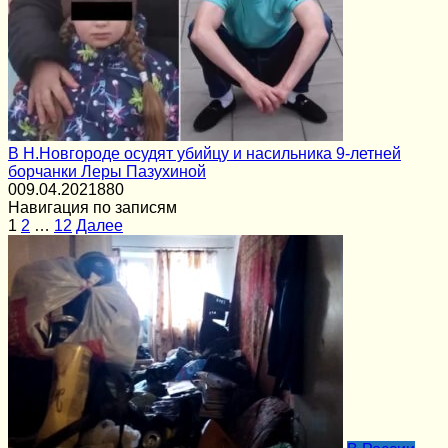
В Н.Новгороде осудят убийцу и насильника 9-летней
борчанки Леры Пазухиной
0
09.04.2021
880
Навигация по записям
1
2
…
12
Далее