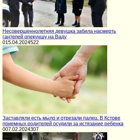
Несовершеннолетняя девушка забила насмерть
гантелей опекуншу на Ваду
0
15.04.2024
522
Заставляли есть мыло и отрезали палец. В Кстове
приемных родителей осудили за истязание ребенка
0
07.02.2024
307