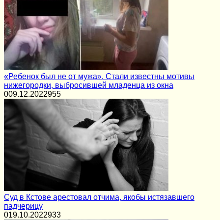
«Ребенок был не от мужа». Стали известны мотивы
нижегородки, выбросившей младенца из окна
0
09.12.2022
955
Суд в Кстове арестовал отчима, якобы истязавшего
падчерицу
0
19.10.2022
933