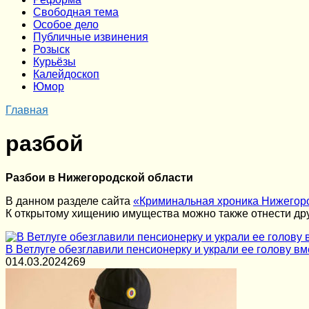
Cвободная тема
Особое дело
Публичные извинения
Розыск
Курьёзы
Калейдоскоп
Юмор
Главная
разбой
Разбои в Нижегородской области
В данном разделе сайта
«Криминальная хроника Нижегор
К открытому хищению имущества можно также отнести дру
В Ветлуге обезглавили пенсионерку и украли ее голову в
0
14.03.2024
269