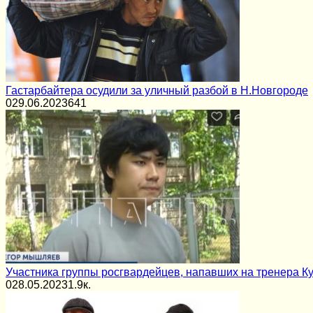
Гастарбайтера осудили за уличный разбой в Н.Новгороде
0
29.06.2023
641
Участника группы росгвардейцев, напавших на тренера Ку
0
28.05.2023
1.9к.