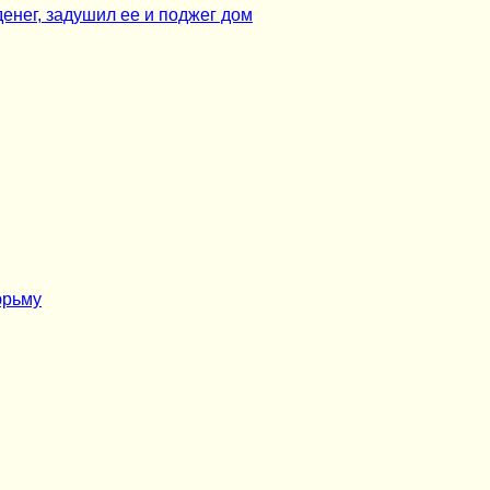
енег, задушил ее и поджег дом
юрьму