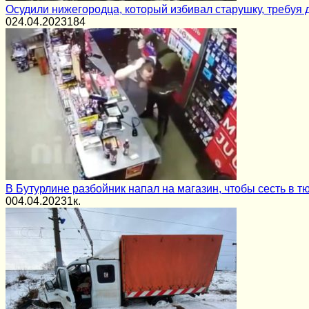
Осудили нижегородца, который избивал старушку, требуя д
0
24.04.2023
184
В Бутурлине разбойник напал на магазин, чтобы сесть в т
0
04.04.2023
1к.