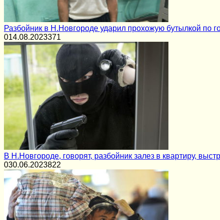
Разбойник в Н.Новгороде ударил прохожую бутылкой по г
0
14.08.2023
371
В Н.Новгороде, говорят, разбойник залез в квартиру, выст
0
30.06.2023
822