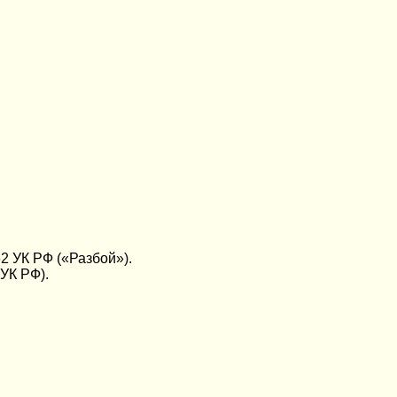
2 УК РФ («Разбой»).
 УК РФ).