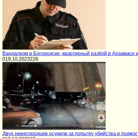
Вандализм в Богородске, квартирный разбой в Арзамасе 
0
19.10.2023
226
Двух нижегородцев осудили за попытку убийства и поджо