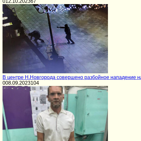
0
12.10.2023
67
В центре Н.Новгорода совершено разбойное нападение н
0
08.09.2023
104