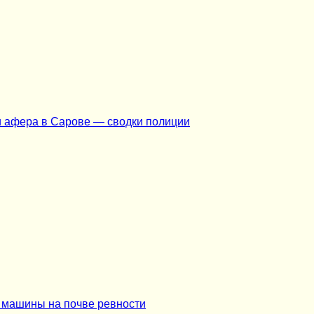
и афера в Сарове — сводки полиции
г машины на почве ревности