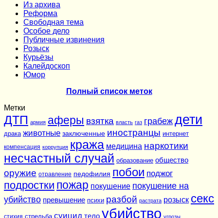
Из архива
Реформа
Cвободная тема
Особое дело
Публичные извинения
Розыск
Курьёзы
Калейдоскоп
Юмор
Полный список меток
Метки
дети
ДТП
аферы
взятка
грабеж
армия
власть
газ
иностранцы
животные
заключенные
драка
интернет
кража
наркотики
медицина
компенсация
коррупция
несчастный случай
общество
образование
побои
оружие
поджог
педофилия
отравление
подростки
пожар
покушение на
покушение
секс
разбой
убийство
розыск
превышение
психи
растрата
убийство
суицид
тело
стихия
стрельба
угрозы