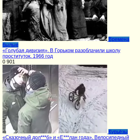
Времена
былые
«Голубая дивизия». В Горьком разоблачили школу
проституток. 1966 год
0
901
Курьёзы
«Сказочный дол***б» и «Е***лан года». Велосипедный