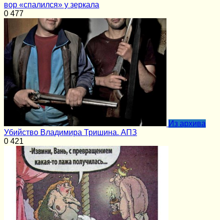
вор «спалился» у зеркала
0
477
Из архива
Убийство Владимира Тришина. АПЗ
0
421