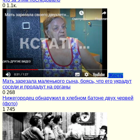
0
1.1к.
Жесть
Мать зарезала маленького сына, боясь, что его украдут
соседи и продадут на органы
0
268
Нижегородец обнаружил в хлебном батоне двух червей
(фото)
1
745