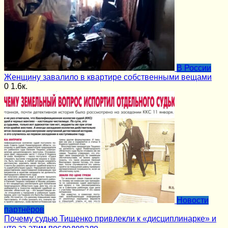
В России
Женщину завалило в квартире собственными вещами
0
1.6к.
Новости
партнёров
Почему судью Тищенко привлекли к «дисциплинарке» и
что за этим последовало