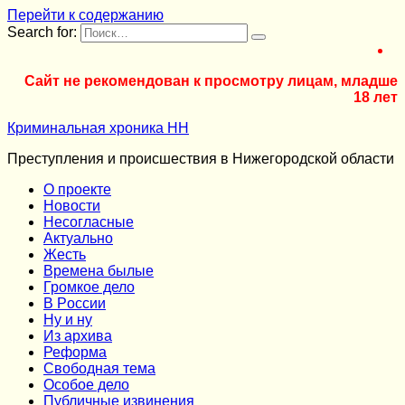
Перейти к содержанию
Search for:
Сайт не рекомендован к просмотру лицам, младше
18 лет
Криминальная хроника НН
Преступления и происшествия в Нижегородской области
О проекте
Новости
Несогласные
Актуально
Жесть
Времена былые
Громкое дело
В России
Ну и ну
Из архива
Реформа
Cвободная тема
Особое дело
Публичные извинения