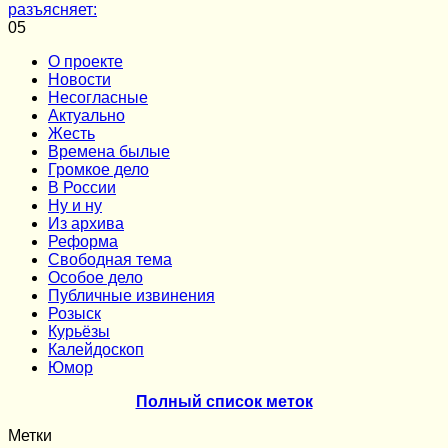
разъясняет:
0
5
О проекте
Новости
Несогласные
Актуально
Жесть
Времена былые
Громкое дело
В России
Ну и ну
Из архива
Реформа
Cвободная тема
Особое дело
Публичные извинения
Розыск
Курьёзы
Калейдоскоп
Юмор
Полный список меток
Метки