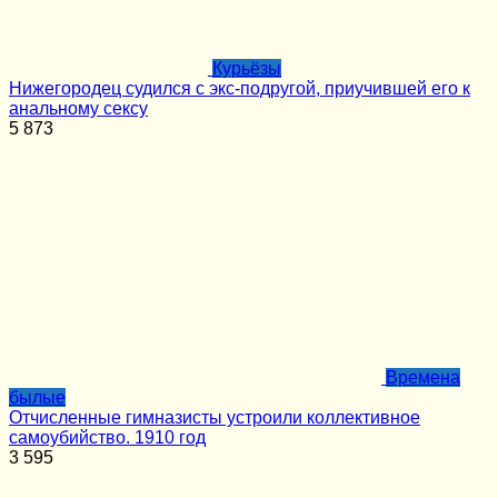
Курьёзы
Нижегородец судился с экс-подругой, приучившей его к
анальному сексу
5
873
Времена
былые
Отчисленные гимназисты устроили коллективное
самоубийство. 1910 год
3
595