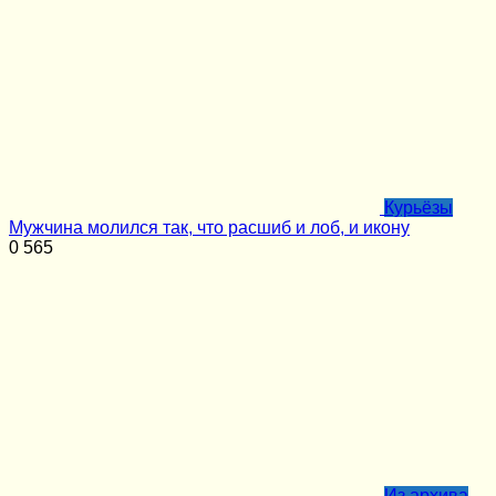
Курьёзы
Мужчина молился так, что расшиб и лоб, и икону
0
565
Из архива