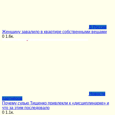
В России
Женщину завалило в квартире собственными вещами
0
1.6к.
Новости
партнёров
Почему судью Тищенко привлекли к «дисциплинарке» и
что за этим последовало
0
1.1к.