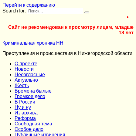
Перейти к содержанию
Search for:
Сайт не рекомендован к просмотру лицам, младше
18 лет
Криминальная хроника НН
Преступления и происшествия в Нижегородской области
О проекте
Новости
Несогласные
Актуально
Жесть
Времена былые
Громкое дело
В России
Ну и ну
Из архива
Реформа
Cвободная тема
Особое дело
Публичные извинения