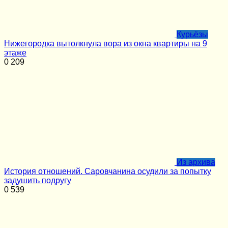
Курьёзы
Нижегородка вытолкнула вора из окна квартиры на 9
этаже
0
209
Из архива
История отношений. Саровчанина осудили за попытку
задушить подругу
0
539