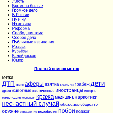
Жесть
Времена былые
Громкое дело
В России
Ну и ну
Из архива
Реформа
Cвободная тема
Особое дело
Публичные извинения
Розыск
Курьёзы
Калейдоскоп
Юмор
Полный список меток
Метки
дети
ДТП
аферы
взятка
грабеж
армия
власть
газ
иностранцы
животные
заключенные
драка
интернет
кража
наркотики
медицина
компенсация
коррупция
несчастный случай
общество
образование
побои
оружие
поджог
педофилия
отравление