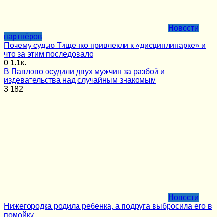
Новости
партнёров
Почему судью Тищенко привлекли к «дисциплинарке» и
что за этим последовало
0
1.1к.
В Павлово осудили двух мужчин за разбой и
издевательства над случайным знакомым
3
182
Новости
Нижегородка родила ребенка, а подруга выбросила его в
помойку