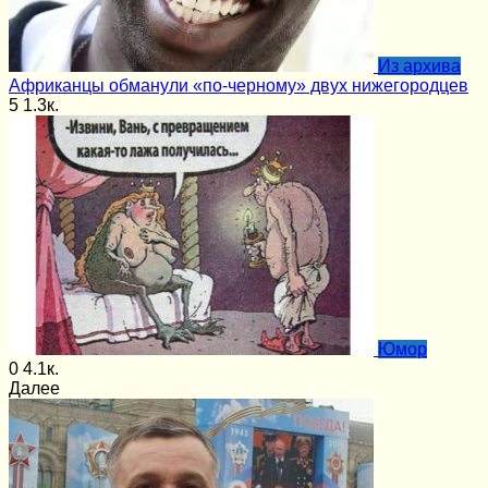
Из архива
Африканцы обманули «по-черному» двух нижегородцев
5
1.3к.
Юмор
0
4.1к.
Далее