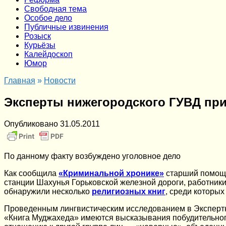
Cвободная тема
Особое дело
Публичные извинения
Розыск
Курьёзы
Калейдоскоп
Юмор
Главная
»
Новости
Эксперты нижегородского ГУВД при
Опубликовано
31.05.2011
По данному факту возбуждено уголовное дело
Как сообщила
«Криминальной хронике»
старший помощн
станции Шахунья Горьковской железной дороги, работники
обнаружили несколько
религиозных книг
, среди которы
Проведенным лингвистическим исследованием в Экспертн
«Книга Муджахеда» имеются высказывания побудительног