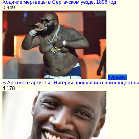
Ходячие мертвецы в Сергачском уезде. 1896 год
0
949
Курьёзы
В Арзамасе артист из Нигерии прошляпил свои концертн
4
178