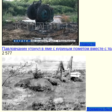
Новости
Павловчанин утонул в яме с куриным пометом вместе с т
2
577
Времена бы