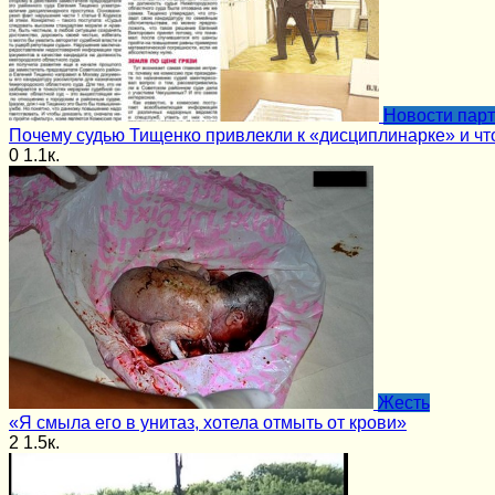
Новости пар
Почему судью Тищенко привлекли к «дисциплинарке» и чт
0
1.1к.
Жесть
«Я смыла его в унитаз, хотела отмыть от крови»
2
1.5к.