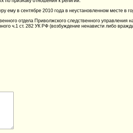
х по признаку отношения к религии.
уру ему в сентябре 2010 года в неустановленном месте в 
венного отдела Приволжского следственного управления н
ного ч.1 ст. 282 УК РФ (возбуждение ненависти либо вражд