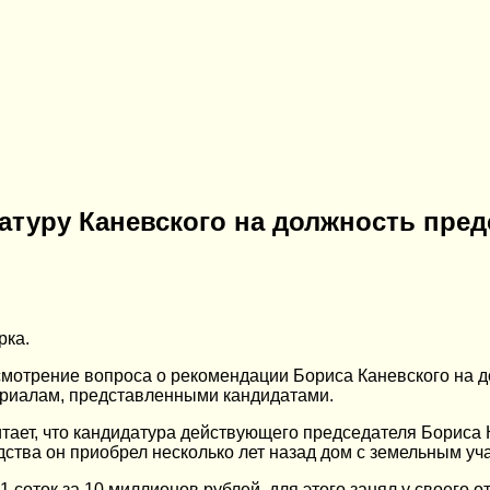
атуру Каневского на должность пре
рка.
мотрение вопроса о рекомендации Бориса Каневского на д
ериалам, представленными кандидатами.
тает, что кандидатура действующего председателя Бориса 
дства он приобрел несколько лет назад дом с земельным уч
11 соток за 10 миллионов рублей, для этого занял у своего