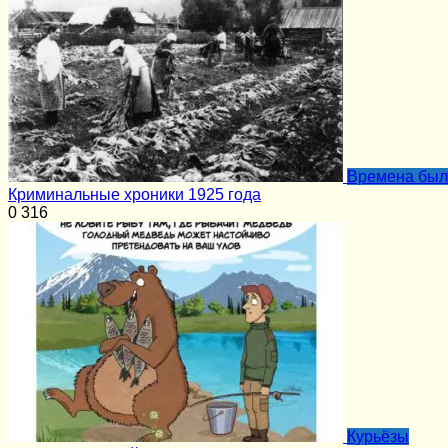
Времена бы
Криминальные хроники 1925 года
0
316
Курьёзы