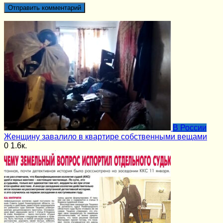
В России
Женщину завалило в квартире собственными вещами
0
1.6к.