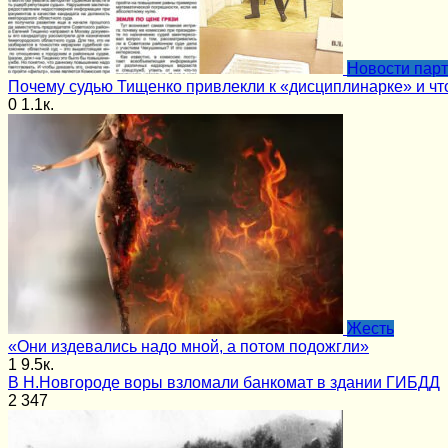
Новости пар
Почему судью Тищенко привлекли к «дисциплинарке» и чт
0
1.1к.
Жесть
«Они издевались надо мной, а потом подожгли»
1
9.5к.
В Н.Новгороде воры взломали банкомат в здании ГИБДД
2
347