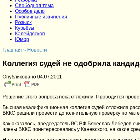
Cвободная тема
Особое дело
Публичные извинения
Розыск
Курьёзы
Калейдоскоп
Юмор
Главная
»
Новости
Коллегия судей не одобрила кандид
Опубликовано
04.07.2011
Решение этого вопроса пока отложили. Проводится прове
Высшая квалификационная коллегия судей отложила расс
ВККС решили провести дополнительную проверку по мат
Как оказалось, председатель ВС РФ Вячеслав Лебедев счи
члены ВККС поинтересовались у Каневского, на какие сре
На что он ответил, что купил дом с земельным участком в 