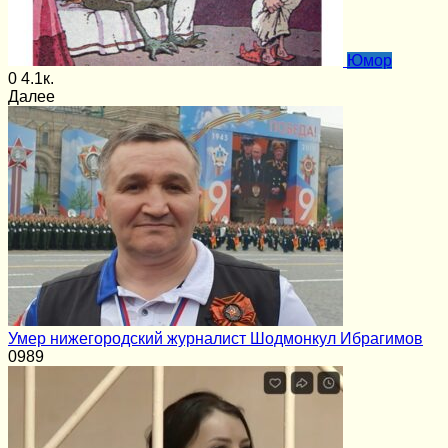
Юмор
0
4.1к.
Далее
Умер нижегородский журналист Шодмонкул Ибрагимов
0
989