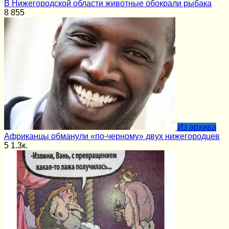
В Нижегородской области животные обокрали рыбака
8
855
Из архива
Африканцы обманули «по-черному» двух нижегородцев
5
1.3к.