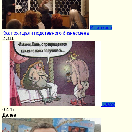
Из архива
Как похищали подставного бизнесмена
2
311
Юмор
0
4.1к.
Далее