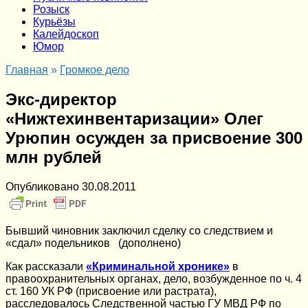
Розыск
Курьёзы
Калейдоскоп
Юмор
Главная
»
Громкое дело
Экс-директор
«Нижтехинвентаризации» Олег
Урюпин осужден за присвоение 300
млн рублей
Опубликовано
30.08.2011
Бывший чиновник заключил сделку со следствием и
«сдал» подельников (дополнено)
Как рассказали
«Криминальной хронике»
в
правоохранительных органах, дело, возбужденное по ч. 4
ст. 160 УК РФ (присвоение или растрата),
расследовалось Следственной частью ГУ МВД РФ по