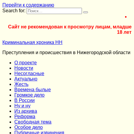
Перейти к содержанию
Search for:
Сайт не рекомендован к просмотру лицам, младше
18 лет
Криминальная хроника НН
Преступления и происшествия в Нижегородской области
О проекте
Новости
Несогласные
Актуально
Жесть
Времена былые
Громкое дело
В России
Ну и ну
Из архива
Реформа
Cвободная тема
Особое дело
Публичные извинения