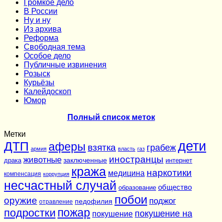
Громкое дело
В России
Ну и ну
Из архива
Реформа
Cвободная тема
Особое дело
Публичные извинения
Розыск
Курьёзы
Калейдоскоп
Юмор
Полный список меток
Метки
дети
ДТП
аферы
взятка
грабеж
армия
власть
газ
иностранцы
животные
заключенные
драка
интернет
кража
наркотики
медицина
компенсация
коррупция
несчастный случай
общество
образование
побои
оружие
поджог
педофилия
отравление
подростки
пожар
покушение на
покушение