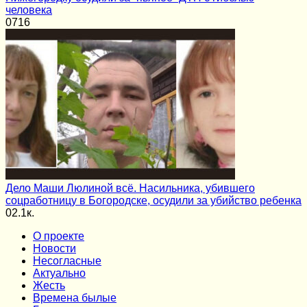
человека
0
716
Дело Маши Люлиной всё. Насильника, убившего
соцработницу в Богородске, осудили за убийство ребенка
0
2.1к.
О проекте
Новости
Несогласные
Актуально
Жесть
Времена былые