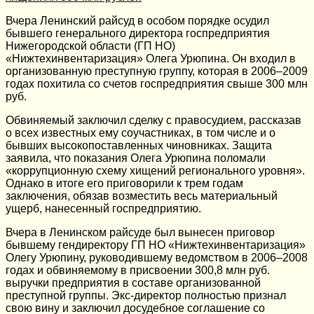
Вчера Ленинский райсуд в особом порядке осудил
бывшего генерального директора госпредприятия
Нижегородской области (ГП НО)
«Нижтехинвентаризация» Олега Урюпина. Он входил в
организованную преступную группу, которая в 2006–2009
годах похитила со счетов госпредприятия свыше 300 млн
руб.
Обвиняемый заключил сделку с правосудием, рассказав
о всех известных ему соучастниках, в том числе и о
бывших высокопоставленных чиновниках. Защита
заявила, что показания Олега Урюпина поломали
«коррупционную схему хищений регионального уровня».
Однако в итоге его приговорили к трем годам
заключения, обязав возместить весь материальный
ущерб, нанесенный госпредприятию.
Вчера в Ленинском райсуде был вынесен приговор
бывшему гендиректору ГП НО «Нижтехинвентаризация»
Олегу Урюпину, руководившему ведомством в 2006–2008
годах и обвиняемому в присвоении 300,8 млн руб.
выручки предприятия в составе организованной
преступной группы. Экс-директор полностью признал
свою вину и заключил досудебное соглашение со