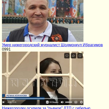
Умер нижегородский журналист Шодмонкул Ибрагимов
0
991
Нижегородку осудили за “пьяное” ДТП с гибелью