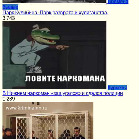
Времена
былые
Парк Кулибина. Парк разврата и хулиганства
3
743
Курьёзы
В Нижнем наркоман «зашугался» и сдался полиции
1
289