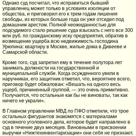
Однако суд посчитал, что исправиться бывший
управленец может только в условиях изоляции от
общества, и приговорил его к трем годам лишения
свободы, из которых больше года он уже отсидел под
домашним арестом. Полной неожиданностью для
подсудимого стало решение суда взыскать с него все 300
млн руб. по гражданскому иску предприятия, обратив в
возмещение ущерба всю недвижимость господина
Урюпина: квартиру в Москве, жилые дома в Дивееве и
Самарской области.
Кроме того, суд запретил ему в течение полутора лет
занимать должности на государственной и
муниципальной службе. Когда осужденного увели в
наручниках, его защитник отметил, что, вероятнее всего,
приговор будет обжалован: «Вешать на одного весь
ущерб, причиненный группой, — это очень примитивно.
Получается, что остальные как бы не виноваты, так как
ничего не украли».
В Главном управлении МВД по ПФО отметили, что трое
остальных фигурантов знакомятся с материалами
основного уголовного дела, которое будет направлено в
суд в течение двух месяцев. Виновными в присвоении
выручки «Нижтехинвентаризации» они себя не признают.