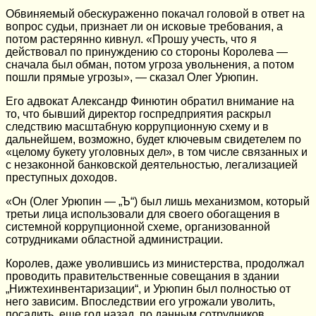
Обвиняемый обескураженно покачал головой в ответ на
вопрос судьи, признает ли он исковые требования, а
потом растерянно кивнул. «Прошу учесть, что я
действовал по принуждению со стороны Королева —
сначала был обман, потом угроза увольнения, а потом
пошли прямые угрозы», — сказал Олег Урюпин.
Его адвокат Александр Финютин обратил внимание на
то, что бывший директор госпредприятия раскрыл
следствию масштабную коррупционную схему и в
дальнейшем, возможно, будет ключевым свидетелем по
«целому букету уголовных дел», в том числе связанных и
с незаконной банковской деятельностью, легализацией
преступных доходов.
«Он (Олег Урюпин — „Ъ“) был лишь механизмом, который
третьи лица использовали для своего обогащения в
системной коррупционной схеме, организованной
сотрудниками областной администрации.
Королев, даже уволившись из министерства, продолжал
проводить правительственные совещания в здании
„Нижтехинвентаризации“, и Урюпин был полностью от
него зависим. Впоследствии его угрожали уволить,
посадить, еще год назад, по данным сотрудников