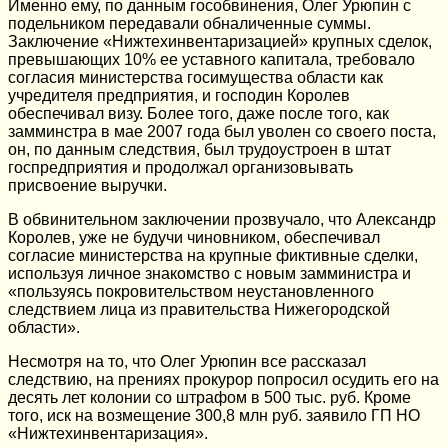
Именно ему, по данным гособвинения, Олег Урюпин с
подельником передавали обналиченные суммы.
Заключение «Нижтехинвентаризацией» крупных сделок,
превышающих 10% ее уставного капитала, требовало
согласия министерства госимущества области как
учредителя предприятия, и господин Королев
обеспечивал визу. Более того, даже после того, как
замминстра в мае 2007 года был уволен со своего поста,
он, по данным следствия, был трудоустроен в штат
госпредприятия и продолжал организовывать
присвоение выручки.
В обвинительном заключении прозвучало, что Александр
Королев, уже не будучи чиновником, обеспечивал
согласие министерства на крупные фиктивные сделки,
используя личное знакомство с новым замминистра и
«пользуясь покровительством неустановленного
следствием лица из правительства Нижегородской
области».
Несмотря на то, что Олег Урюпин все рассказал
следствию, на прениях прокурор попросил осудить его на
десять лет колонии со штрафом в 500 тыс. руб. Кроме
того, иск на возмещение 300,8 млн руб. заявило ГП НО
«Нижтехинвентаризация».