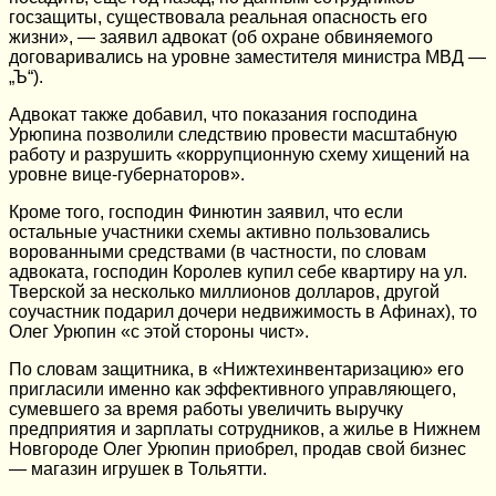
госзащиты, существовала реальная опасность его
жизни», — заявил адвокат (об охране обвиняемого
договаривались на уровне заместителя министра МВД —
„Ъ“).
Адвокат также добавил, что показания господина
Урюпина позволили следствию провести масштабную
работу и разрушить «коррупционную схему хищений на
уровне вице-губернаторов».
Кроме того, господин Финютин заявил, что если
остальные участники схемы активно пользовались
ворованными средствами (в частности, по словам
адвоката, господин Королев купил себе квартиру на ул.
Тверской за несколько миллионов долларов, другой
соучастник подарил дочери недвижимость в Афинах), то
Олег Урюпин «с этой стороны чист».
По словам защитника, в «Нижтехинвентаризацию» его
пригласили именно как эффективного управляющего,
сумевшего за время работы увеличить выручку
предприятия и зарплаты сотрудников, а жилье в Нижнем
Новгороде Олег Урюпин приобрел, продав свой бизнес
— магазин игрушек в Тольятти.