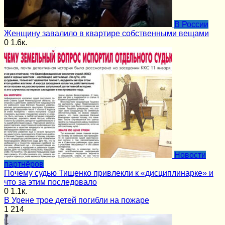
В России
Женщину завалило в квартире собственными вещами
0
1.6к.
Новости
партнёров
Почему судью Тищенко привлекли к «дисциплинарке» и
что за этим последовало
0
1.1к.
В Урене трое детей погибли на пожаре
1
214