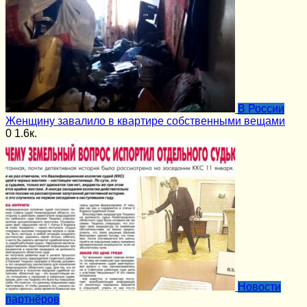
В России
Женщину завалило в квартире собственными вещами
0
1.6к.
Новости
партнёров