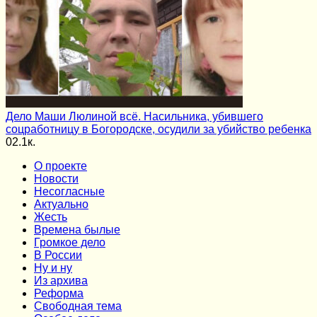
Дело Маши Люлиной всё. Насильника, убившего
соцработницу в Богородске, осудили за убийство ребенка
0
2.1к.
О проекте
Новости
Несогласные
Актуально
Жесть
Времена былые
Громкое дело
В России
Ну и ну
Из архива
Реформа
Cвободная тема