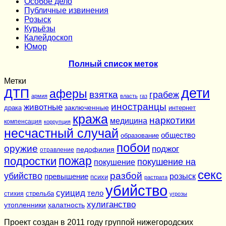
Особое дело
Публичные извинения
Розыск
Курьёзы
Калейдоскоп
Юмор
Полный список меток
Метки
дети
ДТП
аферы
взятка
грабеж
армия
власть
газ
иностранцы
животные
заключенные
драка
интернет
кража
наркотики
медицина
компенсация
коррупция
несчастный случай
общество
образование
побои
оружие
поджог
педофилия
отравление
подростки
пожар
покушение на
покушение
секс
разбой
убийство
розыск
превышение
психи
растрата
убийство
суицид
тело
стихия
стрельба
угрозы
хулиганство
утопленники
халатность
Проект создан в 2011 году группой нижегородских