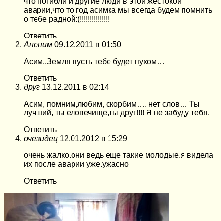
что погибли и другие люди в этой жестокой
аварии,что то год асимка мы всегда будем помнить
о тебе радной:(!!!!!!!!!!!!!!!
Ответить
Аноним
09.12.2011 в 01:50
Асим..Земля пусть тебе будет пухом…
Ответить
друг
13.12.2011 в 02:14
Асим, помним,любим, скорбим…. нет слов… Ты
лучший, ты еловечище,ты друг!!!! Я не забуду тебя.
Ответить
очевидец
12.01.2012 в 15:29
очень жалко.они ведь еще такие молодые.я видела
их после аварии уже.ужасно
Ответить