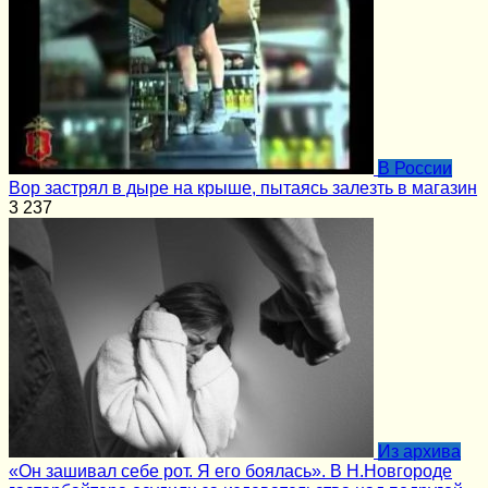
В России
Вор застрял в дыре на крыше, пытаясь залезть в магазин
3
237
Из архива
«Он зашивал себе рот. Я его боялась». В Н.Новгороде