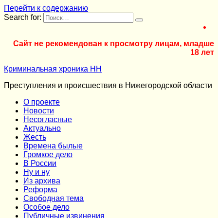
Перейти к содержанию
Search for:
Сайт не рекомендован к просмотру лицам, младше
18 лет
Криминальная хроника НН
Преступления и происшествия в Нижегородской области
О проекте
Новости
Несогласные
Актуально
Жесть
Времена былые
Громкое дело
В России
Ну и ну
Из архива
Реформа
Cвободная тема
Особое дело
Публичные извинения