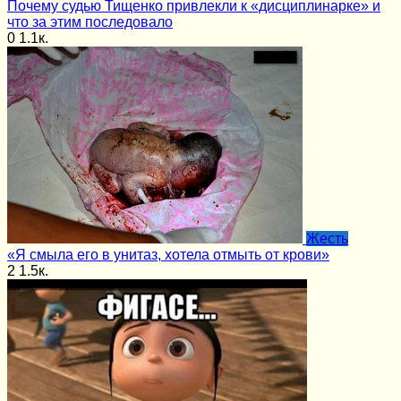
Почему судью Тищенко привлекли к «дисциплинарке» и
что за этим последовало
0
1.1к.
Жесть
«Я смыла его в унитаз, хотела отмыть от крови»
2
1.5к.