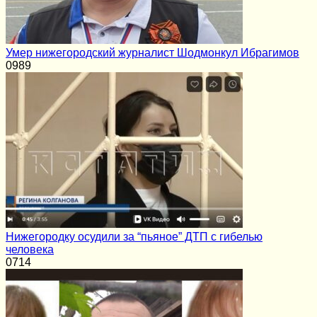
Умер нижегородский журналист Шодмонкул Ибрагимов
0
989
Нижегородку осудили за “пьяное” ДТП с гибелью
человека
0
714