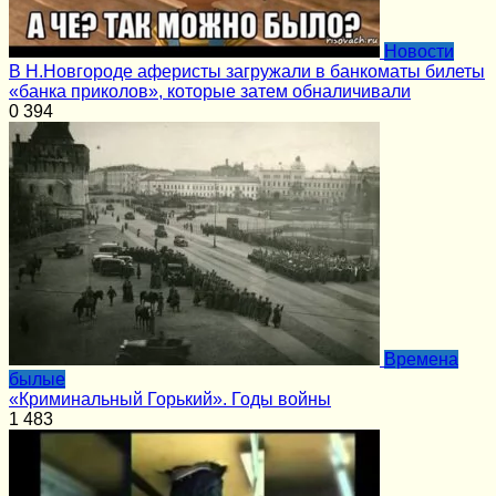
Новости
В Н.Новгороде аферисты загружали в банкоматы билеты
«банка приколов», которые затем обналичивали
0
394
Времена
былые
«Криминальный Горький». Годы войны
1
483