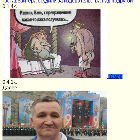
гастарбайтера осудили за издевательства над подругой
0
1.4к.
Юмор
0
4.1к.
Далее