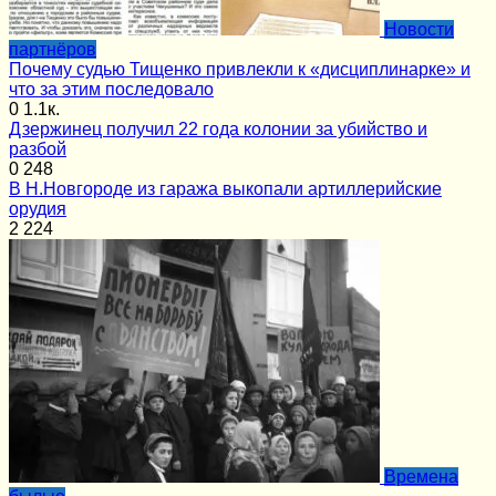
Новости
партнёров
Почему судью Тищенко привлекли к «дисциплинарке» и
что за этим последовало
0
1.1к.
Дзержинец получил 22 года колонии за убийство и
разбой
0
248
В Н.Новгороде из гаража выкопали артиллерийские
орудия
2
224
Времена