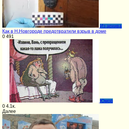
Из архива
Как в Н.Новгороде предотвратили взрыв в доме
0
491
Юмор
0
4.1к.
Далее