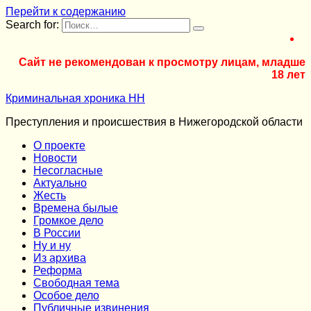
Перейти к содержанию
Search for:
Сайт не рекомендован к просмотру лицам, младше
18 лет
Криминальная хроника НН
Преступления и происшествия в Нижегородской области
О проекте
Новости
Несогласные
Актуально
Жесть
Времена былые
Громкое дело
В России
Ну и ну
Из архива
Реформа
Cвободная тема
Особое дело
Публичные извинения