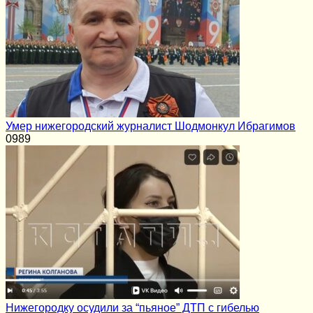
Умер нижегородский журналист Шодмонкул Ибрагимов
0
989
Нижегородку осудили за “пьяное” ДТП с гибелью