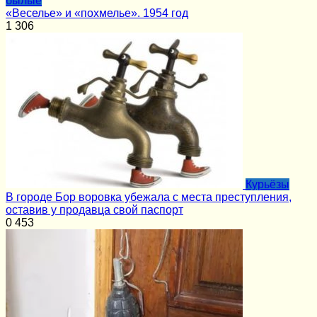
былые
«Веселье» и «похмелье». 1954 год
1
306
Курьёзы
В городе Бор воровка убежала с места преступления,
оставив у продавца свой паспорт
0
453