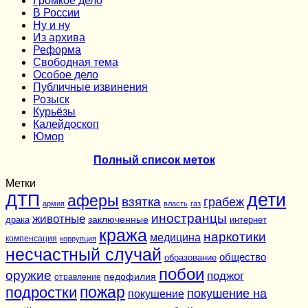
Громкое дело
В России
Ну и ну
Из архива
Реформа
Cвободная тема
Особое дело
Публичные извинения
Розыск
Курьёзы
Калейдоскоп
Юмор
Полный список меток
Метки
дети
ДТП
аферы
взятка
грабеж
армия
власть
газ
иностранцы
животные
заключенные
драка
интернет
кража
наркотики
медицина
компенсация
коррупция
несчастный случай
общество
образование
побои
оружие
поджог
педофилия
отравление
подростки
пожар
покушение на
покушение