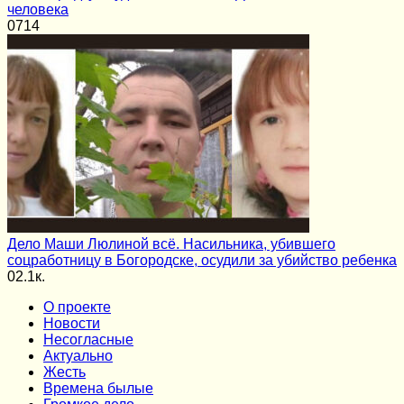
человека
0
714
Дело Маши Люлиной всё. Насильника, убившего
соцработницу в Богородске, осудили за убийство ребенка
0
2.1к.
О проекте
Новости
Несогласные
Актуально
Жесть
Времена былые