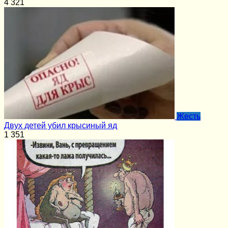
4
321
Жесть
Двух детей убил крысиный яд
1
351