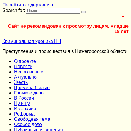
Перейти к содержанию
Search for:
Сайт не рекомендован к просмотру лицам, младше
18 лет
Криминальная хроника НН
Преступления и происшествия в Нижегородской области
О проекте
Новости
Несогласные
Актуально
Жесть
Времена былые
Громкое дело
В России
Ну и ну
Из архива
Реформа
Cвободная тема
Особое дело
Публичные извинения