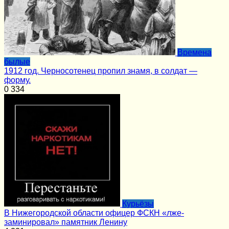
Времена
былые
1912 год. Черносотенец пропил знамя, в солдат —
форму.
0
334
Курьёзы
В Нижегородской области офицер ФСКН «лже-
заминировал» памятник Ленину