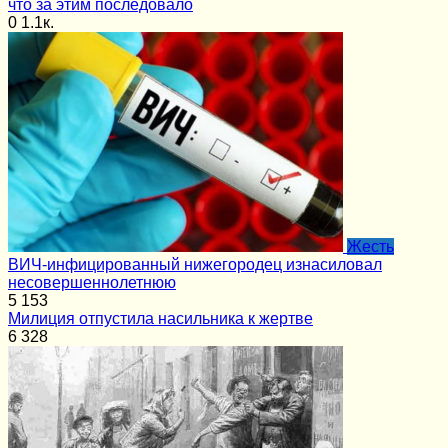
что за этим последовало
0
1.1к.
Жесть
ВИЧ-инфицированный нижегородец изнасиловал
несовершеннолетнюю
5
153
Милиция отпустила насильника к жертве
6
328