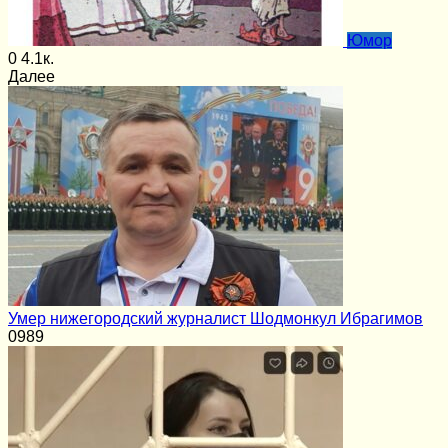
Юмор
0
4.1к.
Далее
Умер нижегородский журналист Шодмонкул Ибрагимов
0
989