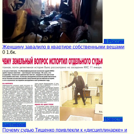
В России
Женщину завалило в квартире собственными вещами
0
1.6к.
Новости
партнёров
Почему судью Тищенко привлекли к «дисциплинарке» и