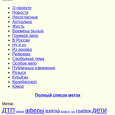
О проекте
Новости
Несогласные
Актуально
Жесть
Времена былые
Громкое дело
В России
Ну и ну
Из архива
Реформа
Cвободная тема
Особое дело
Публичные извинения
Розыск
Курьёзы
Калейдоскоп
Юмор
Полный список меток
Метки
дети
ДТП
аферы
взятка
грабеж
армия
власть
газ