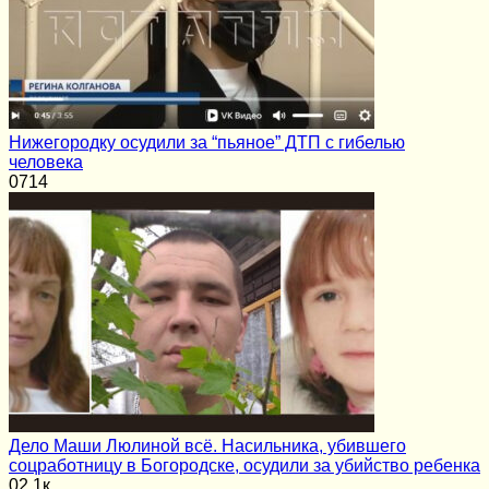
Нижегородку осудили за “пьяное” ДТП с гибелью
человека
0
714
Дело Маши Люлиной всё. Насильника, убившего
соцработницу в Богородске, осудили за убийство ребенка
0
2.1к.