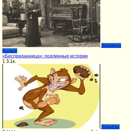
Времена
былые
«Бесприданница»: подлинные истории
1
3.1к.
Курьёзы