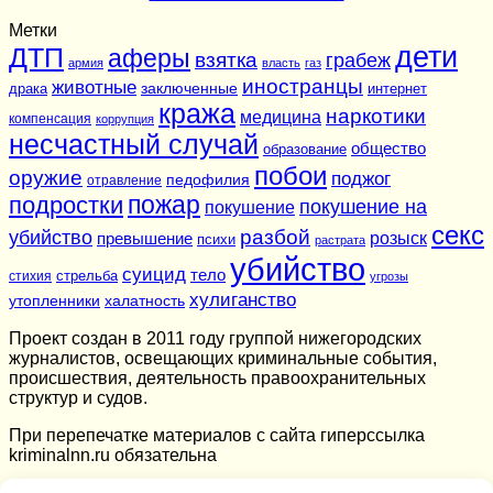
Метки
дети
ДТП
аферы
взятка
грабеж
армия
власть
газ
иностранцы
животные
заключенные
драка
интернет
кража
наркотики
медицина
компенсация
коррупция
несчастный случай
общество
образование
побои
оружие
поджог
педофилия
отравление
подростки
пожар
покушение на
покушение
секс
разбой
убийство
розыск
превышение
психи
растрата
убийство
суицид
тело
стихия
стрельба
угрозы
хулиганство
утопленники
халатность
Проект создан в 2011 году группой нижегородских
журналистов, освещающих криминальные события,
происшествия, деятельность правоохранительных
структур и судов.
При перепечатке материалов c сайта гиперссылка
kriminalnn.ru обязательна