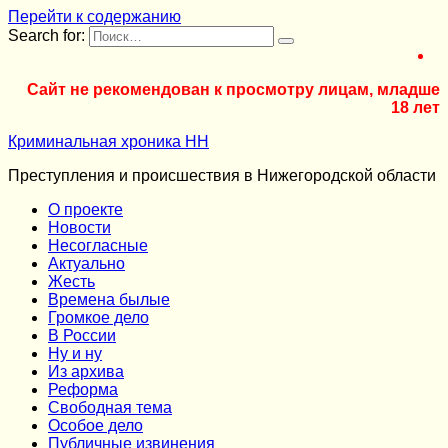
Перейти к содержанию
Search for:
Сайт не рекомендован к просмотру лицам, младше
18 лет
Криминальная хроника НН
Преступления и происшествия в Нижегородской области
О проекте
Новости
Несогласные
Актуально
Жесть
Времена былые
Громкое дело
В России
Ну и ну
Из архива
Реформа
Cвободная тема
Особое дело
Публичные извинения