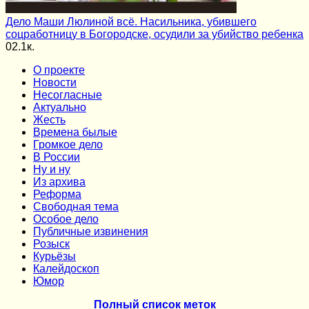
Дело Маши Люлиной всё. Насильника, убившего
соцработницу в Богородске, осудили за убийство ребенка
0
2.1к.
О проекте
Новости
Несогласные
Актуально
Жесть
Времена былые
Громкое дело
В России
Ну и ну
Из архива
Реформа
Cвободная тема
Особое дело
Публичные извинения
Розыск
Курьёзы
Калейдоскоп
Юмор
Полный список меток