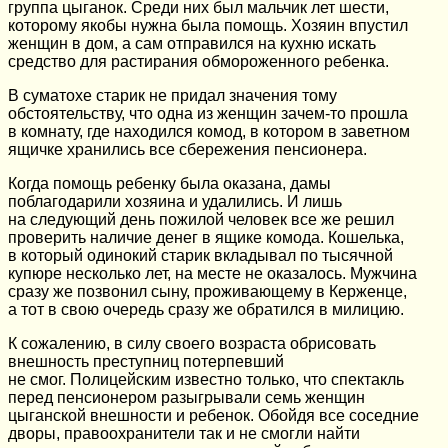
группа цыганок. Среди них был мальчик лет шести,
которому якобы нужна была помощь. Хозяин впустил
женщин в дом, а сам отправился на кухню искать
средство для растирания обмороженного ребенка.
В суматохе старик не придал значения тому
обстоятельству, что одна из женщин зачем-то прошла
в комнату, где находился комод, в котором в заветном
ящичке хранились все сбережения пенсионера.
Когда помощь ребенку была оказана, дамы
поблагодарили хозяина и удалились. И лишь
на следующий день пожилой человек все же решил
проверить наличие денег в ящике комода. Кошелька,
в который одинокий старик вкладывал по тысячной
купюре несколько лет, на месте не оказалось. Мужчина
сразу же позвонил сыну, проживающему в Керженце,
а тот в свою очередь сразу же обратился в милицию.
К сожалению, в силу своего возраста обрисовать
внешность преступниц потерпевший
не смог. Полицейским известно только, что спектакль
перед пенсионером разыгрывали семь женщин
цыганской внешности и ребенок. Обойдя все соседние
дворы, правоохранители так и не смогли найти