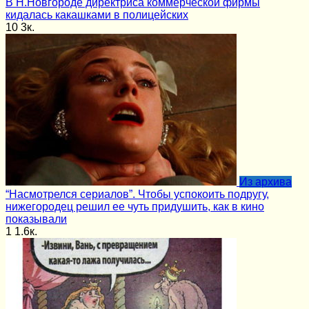
В Н.Новгороде директриса коммерческой фирмы
кидалась какашками в полицейских
10
3к.
Из архива
“Насмотрелся сериалов”. Чтобы успокоить подругу,
нижегородец решил ее чуть придушить, как в кино
показывали
1
1.6к.