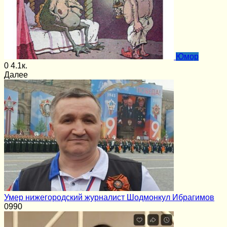
Юмор
0
4.1к.
Далее
Умер нижегородский журналист Шодмонкул Ибрагимов
0
990