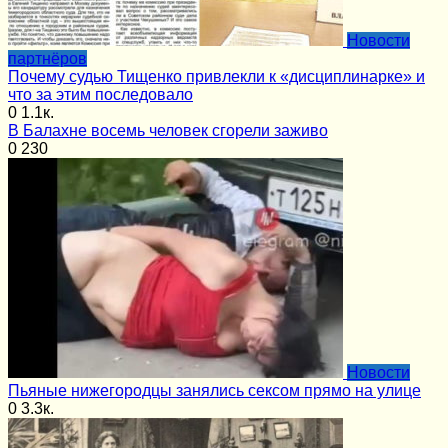
Новости
партнёров
Почему судью Тищенко привлекли к «дисциплинарке» и
что за этим последовало
0
1.1к.
В Балахне восемь человек сгорели заживо
0
230
Новости
Пьяные нижегородцы занялись сексом прямо на улице
0
3.3к.