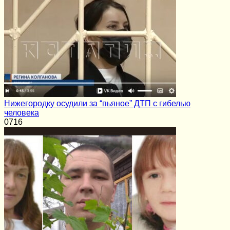
Нижегородку осудили за “пьяное” ДТП с гибелью
человека
0
716