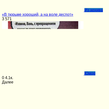
Из архива
«В тюрьме хороший, а на воле деспот»
3
571
Юмор
0
4.1к.
Далее