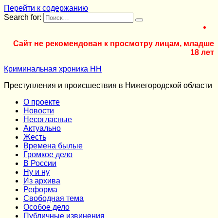
Перейти к содержанию
Search for:
Сайт не рекомендован к просмотру лицам, младше
18 лет
Криминальная хроника НН
Преступления и происшествия в Нижегородской области
О проекте
Новости
Несогласные
Актуально
Жесть
Времена былые
Громкое дело
В России
Ну и ну
Из архива
Реформа
Cвободная тема
Особое дело
Публичные извинения