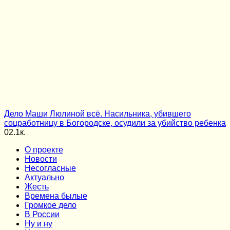
Дело Маши Люлиной всё. Насильника, убившего
соцработницу в Богородске, осудили за убийство ребенка
0
2.1к.
О проекте
Новости
Несогласные
Актуально
Жесть
Времена былые
Громкое дело
В России
Ну и ну