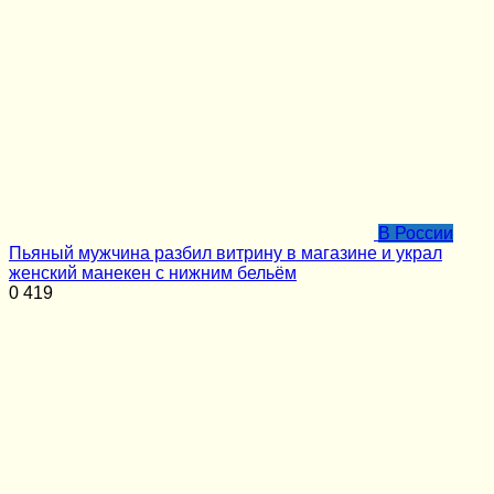
В России
Пьяный мужчина разбил витрину в магазине и украл
женский манекен с нижним бельём
0
419