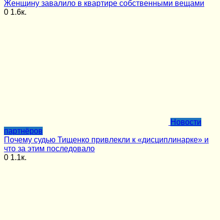
Женщину завалило в квартире собственными вещами
0
1.6к.
Новости
партнёров
Почему судью Тищенко привлекли к «дисциплинарке» и
что за этим последовало
0
1.1к.