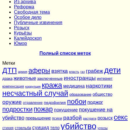
Из архива
Реформа
Cвободная тема
Особое дело
Публичные извинения
Розыск
Курьёзы
Калейдоскоп
Юмор
Полный список меток
Метки
дети
ДТП
аферы
взятка
грабеж
армия
власть
газ
иностранцы
животные
заключенные
драка
интернет
кража
наркотики
медицина
компенсация
коррупция
несчастный случай
общество
образование
побои
оружие
поджог
педофилия
отравление
подростки
пожар
покушение на
покушение
секс
разбой
убийство
розыск
превышение
психи
растрата
убийство
суицид
тело
стихия
стрельба
угрозы