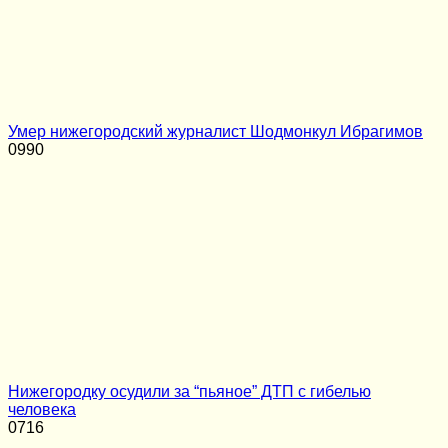
Умер нижегородский журналист Шодмонкул Ибрагимов
0
990
Нижегородку осудили за “пьяное” ДТП с гибелью
человека
0
716