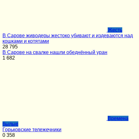
Жесть
В Сарове живодеры жестоко убивают и издеваются над
кошками и котятами
28
795
В Сарове на свалке нашли обеднённый уран
1
682
Времена
былые
Горьковские тележечники
0
358