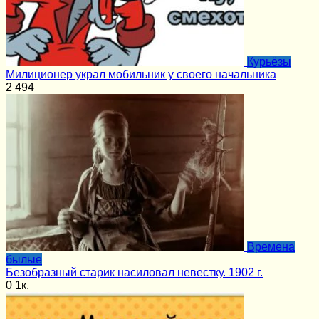
Курьёзы
Милиционер украл мобильник у своего начальника
2
494
Времена
былые
Безобразный старик насиловал невестку. 1902 г.
0
1к.