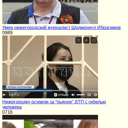
Умер нижегородский журналист Шодмонкул Ибрагимов
0
989
Нижегородку осудили за “пьяное” ДТП с гибелью
человека
0
716