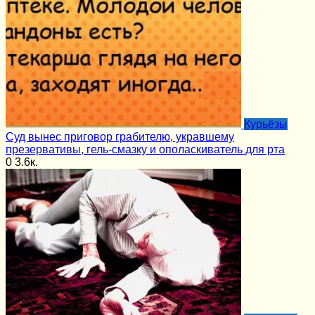
Курьёзы
Суд вынес приговор грабителю, укравшему
презервативы, гель-смазку и ополаскиватель для рта
0
3.6к.