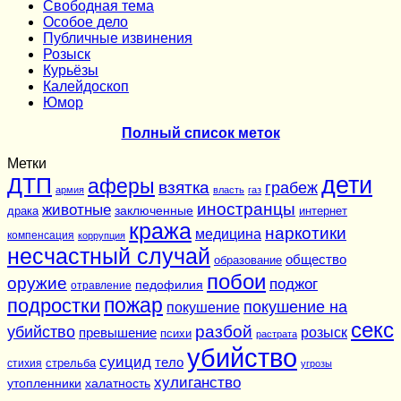
Cвободная тема
Особое дело
Публичные извинения
Розыск
Курьёзы
Калейдоскоп
Юмор
Полный список меток
Метки
дети
ДТП
аферы
взятка
грабеж
армия
власть
газ
иностранцы
животные
заключенные
драка
интернет
кража
наркотики
медицина
компенсация
коррупция
несчастный случай
общество
образование
побои
оружие
поджог
педофилия
отравление
подростки
пожар
покушение на
покушение
секс
разбой
убийство
розыск
превышение
психи
растрата
убийство
суицид
тело
стихия
стрельба
угрозы
хулиганство
утопленники
халатность