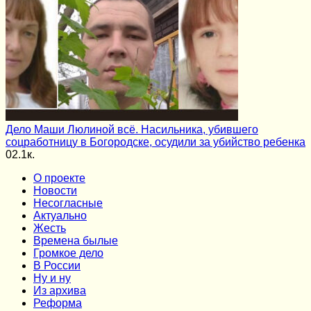
Дело Маши Люлиной всё. Насильника, убившего
соцработницу в Богородске, осудили за убийство ребенка
0
2.1к.
О проекте
Новости
Несогласные
Актуально
Жесть
Времена былые
Громкое дело
В России
Ну и ну
Из архива
Реформа