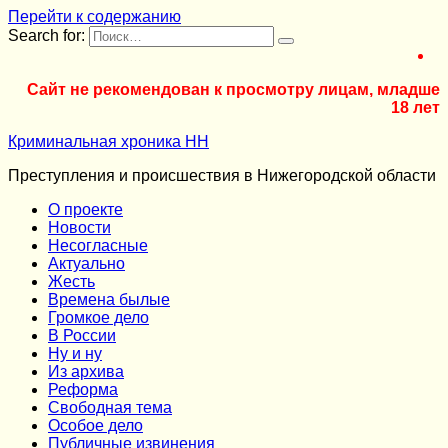
Перейти к содержанию
Search for:
Сайт не рекомендован к просмотру лицам, младше
18 лет
Криминальная хроника НН
Преступления и происшествия в Нижегородской области
О проекте
Новости
Несогласные
Актуально
Жесть
Времена былые
Громкое дело
В России
Ну и ну
Из архива
Реформа
Cвободная тема
Особое дело
Публичные извинения