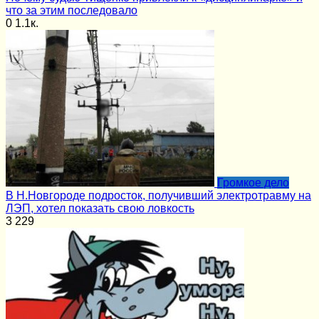
что за этим последовало
0
1.1к.
Громкое дело
В Н.Новгороде подросток, получивший электротравму на
ЛЭП, хотел показать свою ловкость
3
229