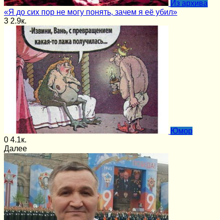
Из архива
«Я до сих пор не могу понять, зачем я её убил»
3
2.9к.
Юмор
0
4.1к.
Далее