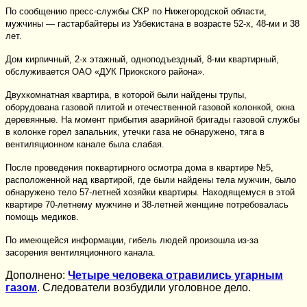
По сообщению пресс-службы СКР по Нижегородской области,
мужчины — гастарбайтеры из Узбекистана в возрасте 52-х, 48-ми и 38
лет.
Дом кирпичный, 2-х этажный, одноподъездный, 8-ми квартирный,
обслуживается ОАО «ДУК Приокского района».
Двухкомнатная квартира, в которой были найдены трупы,
оборудована газовой плитой и отечественной газовой колонкой, окна
деревянные. На момент прибытия аварийной бригады газовой службы
в колонке горел запальник, утечки газа не обнаружено, тяга в
вентиляционном канале была слабая.
После проведения поквартирного осмотра дома в квартире №5,
расположенной над квартирой, где были найдены тела мужчин, было
обнаружено тело 57-летней хозяйки квартиры. Находящемуся в этой
квартире 70-летнему мужчине и 38-летней женщине потребовалась
помощь медиков.
По имеющейся информации, гибель людей произошла из-за
засорения вентиляционного канала.
Дополнено:
Четыре человека отравились угарным
газом
. Следователи возбудили уголовное дело.