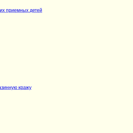
ших приемных детей
азинную кражу