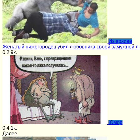
Из архива
Женатый нижегородец убил любовника своей замужней 
0
2.9к.
Юмор
0
4.1к.
Далее