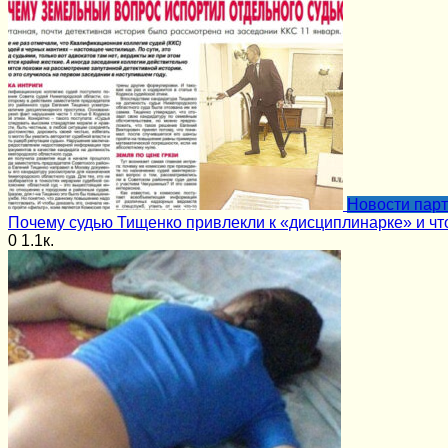
Новости пар
Почему судью Тищенко привлекли к «дисциплинарке» и чт
0
1.1к.