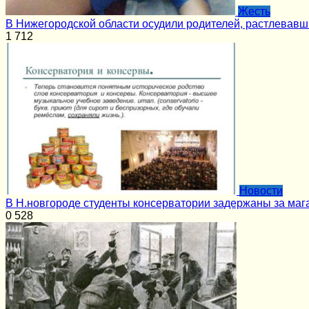
Жесть
В Нижегородской области осудили родителей, растлевав
1
712
Новости
В Н.новгороде студенты консерватории задержаны за маг
0
528