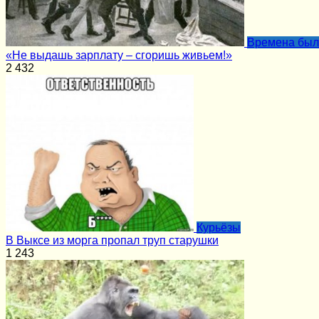
Времена бы
«Не выдашь зарплату – сгоришь живьем!»
2
432
Курьёзы
В Выксе из морга пропал труп старушки
1
243