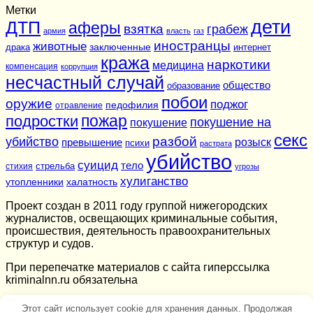
Метки
дети
ДТП
аферы
взятка
грабеж
армия
власть
газ
иностранцы
животные
заключенные
драка
интернет
кража
наркотики
медицина
компенсация
коррупция
несчастный случай
общество
образование
побои
оружие
поджог
педофилия
отравление
подростки
пожар
покушение на
покушение
секс
разбой
убийство
розыск
превышение
психи
растрата
убийство
суицид
тело
стихия
стрельба
угрозы
хулиганство
утопленники
халатность
Проект создан в 2011 году группой нижегородских
журналистов, освещающих криминальные события,
происшествия, деятельность правоохранительных
структур и судов.
При перепечатке материалов c сайта гиперссылка
kriminalnn.ru обязательна
Этот сайт использует cookie для хранения данных. Продолжая