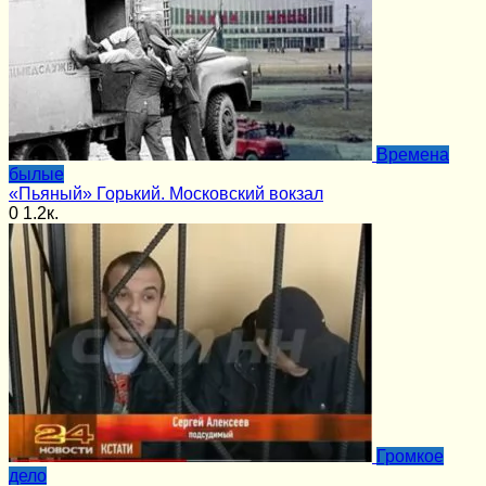
Времена
былые
«Пьяный» Горький. Московский вокзал
0
1.2к.
Громкое
дело