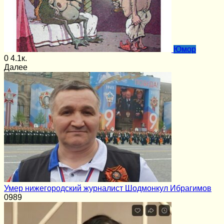
Юмор
0
4.1к.
Далее
Умер нижегородский журналист Шодмонкул Ибрагимов
0
989