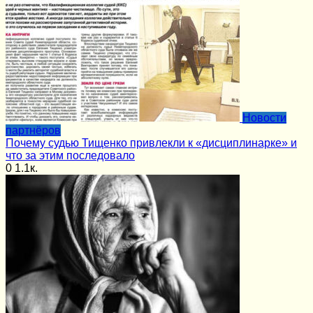
Новости
партнёров
Почему судью Тищенко привлекли к «дисциплинарке» и
что за этим последовало
0
1.1к.