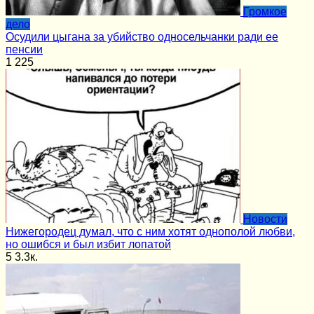
Громкое
дело
Осудили цыгана за убийство односельчанки ради ее
пенсии
1
225
Новости
Нижегородец думал, что с ним хотят однополой любви,
но ошибся и был избит лопатой
5
3.3к.