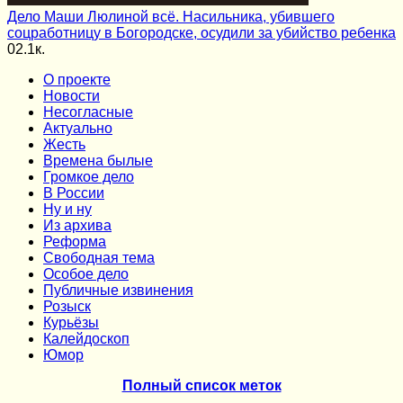
Дело Маши Люлиной всё. Насильника, убившего
соцработницу в Богородске, осудили за убийство ребенка
0
2.1к.
О проекте
Новости
Несогласные
Актуально
Жесть
Времена былые
Громкое дело
В России
Ну и ну
Из архива
Реформа
Cвободная тема
Особое дело
Публичные извинения
Розыск
Курьёзы
Калейдоскоп
Юмор
Полный список меток