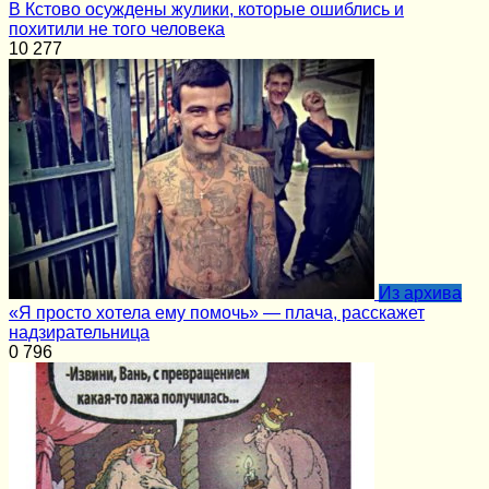
В Кстово осуждены жулики, которые ошиблись и
похитили не того человека
10
277
Из архива
«Я просто хотела ему помочь» — плача, расскажет
надзирательница
0
796