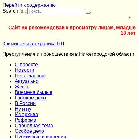
Перейти к содержанию
Search for:
Сайт не рекомендован к просмотру лицам, младше
18 лет
Криминальная хроника НН
Преступления и происшествия в Нижегородской области
О проекте
Новости
Несогласные
Актуально
Жесть
Времена былые
Громкое дело
В России
Ну и ну
Из архива
Реформа
Cвободная тема
Особое дело
Публичные извинения