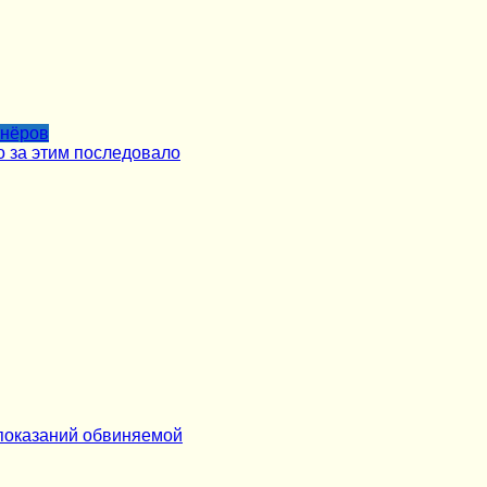
тнёров
о за этим последовало
 показаний обвиняемой