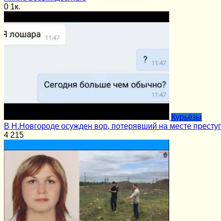
0
1к.
Курьёзы
В Н.Новгороде осужден вор, потерявший на месте престу
4
215