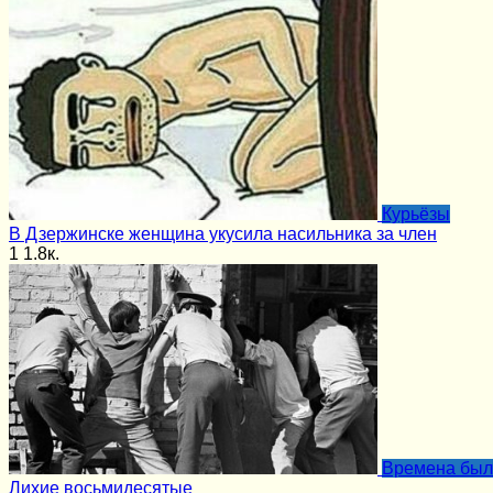
Курьёзы
В Дзержинске женщина укусила насильника за член
1
1.8к.
Времена бы
Лихие восьмидесятые