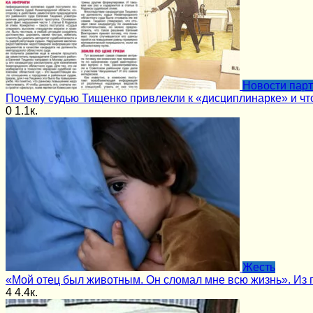
Новости пар
Почему судью Тищенко привлекли к «дисциплинарке» и чт
0
1.1к.
Жесть
«Мой отец был животным. Он сломал мне всю жизнь». Из
4
4.4к.