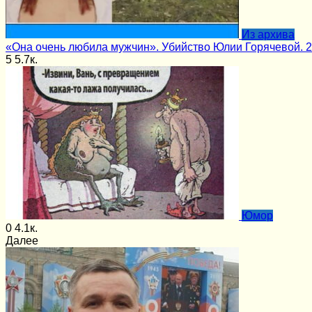
Из архива
«Она очень любила мужчин». Убийство Юлии Горячевой. 2
5
5.7к.
Юмор
0
4.1к.
Далее