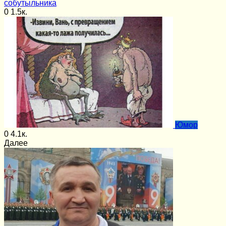
собутыльника
0
1.5к.
Юмор
0
4.1к.
Далее