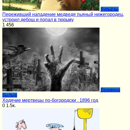
Курьёзы
Переживший нападение медведя пьяный нижегородец,
устроил дебош и попал в тюрьму
1
456
Времена
былые
Ходячие мертвецы по-богородски . 1896 год
0
1.5к.