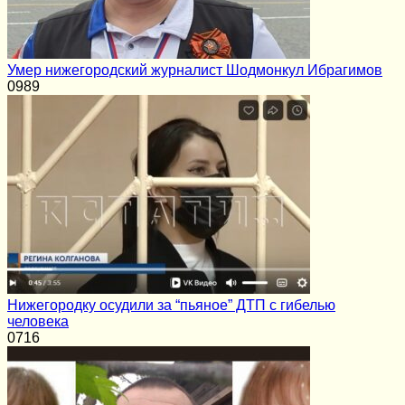
Умер нижегородский журналист Шодмонкул Ибрагимов
0
989
Нижегородку осудили за “пьяное” ДТП с гибелью
человека
0
716