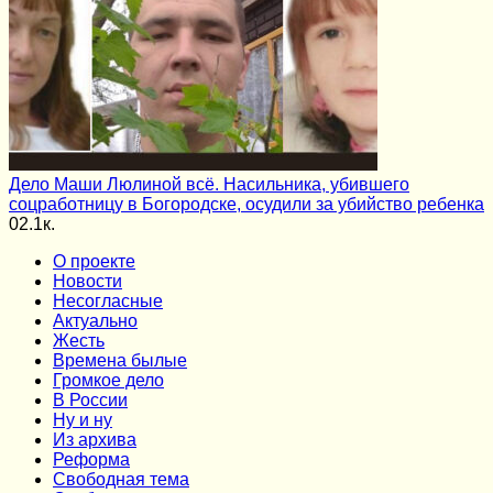
Дело Маши Люлиной всё. Насильника, убившего
соцработницу в Богородске, осудили за убийство ребенка
0
2.1к.
О проекте
Новости
Несогласные
Актуально
Жесть
Времена былые
Громкое дело
В России
Ну и ну
Из архива
Реформа
Cвободная тема