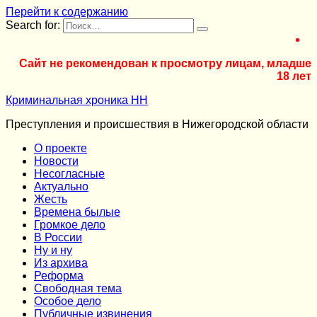
Перейти к содержанию
Search for:
Сайт не рекомендован к просмотру лицам, младше
18 лет
Криминальная хроника НН
Преступления и происшествия в Нижегородской области
О проекте
Новости
Несогласные
Актуально
Жесть
Времена былые
Громкое дело
В России
Ну и ну
Из архива
Реформа
Cвободная тема
Особое дело
Публичные извинения