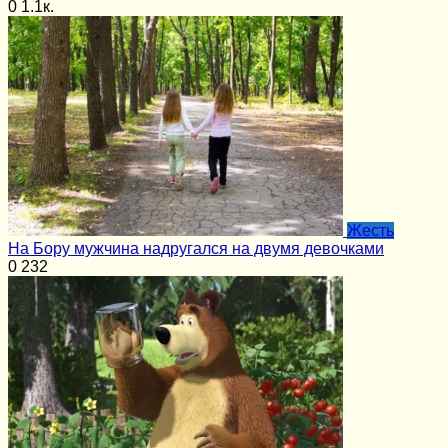
0
1.1к.
Жесть
На Бору мужчина надругался на двумя девочками
0
232