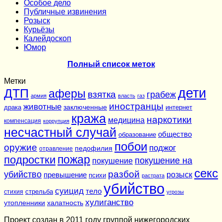
Особое дело
Публичные извинения
Розыск
Курьёзы
Калейдоскоп
Юмор
Полный список меток
Метки
дети
ДТП
аферы
взятка
грабеж
армия
власть
газ
иностранцы
животные
заключенные
драка
интернет
кража
наркотики
медицина
компенсация
коррупция
несчастный случай
общество
образование
побои
оружие
поджог
педофилия
отравление
подростки
пожар
покушение на
покушение
секс
разбой
убийство
розыск
превышение
психи
растрата
убийство
суицид
тело
стихия
стрельба
угрозы
хулиганство
утопленники
халатность
Проект создан в 2011 году группой нижегородских