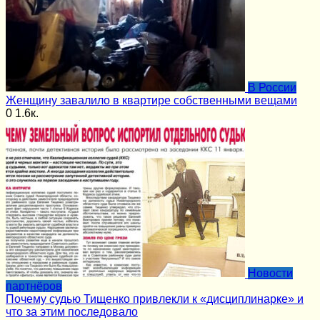
В России
Женщину завалило в квартире собственными вещами
0
1.6к.
Новости
партнёров
Почему судью Тищенко привлекли к «дисциплинарке» и
что за этим последовало