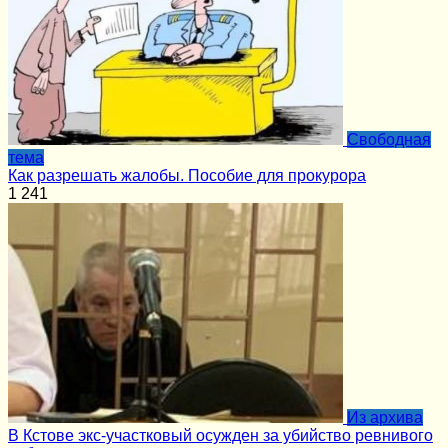
Cвободная
тема
Как разрешать жалобы. Пособие для прокурора
1
241
Из архива
В Кстове экс-участковый осужден за убийство ревнивого